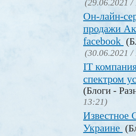
(29.06.2021 /
Он-лайн-се
продажи Ак
facebook
(Б
(30.06.2021 /
IT компани
спектром у
(Блоги - Раз
13:21)
Известное C
Украине
(Бл