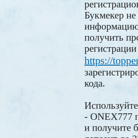
регистрацио
Букмекер не
информацию 
получить пр
регистрации
https://top
зарегистриро
кода.
Используйте
- ONEX777 п
и получите 