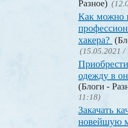
Разное)
(12.
Как можно 
профессион
хакера?
(Бл
(15.05.2021 /
Приобрести
одежду в о
(Блоги - Раз
11:18)
Закачать ка
новейшую 