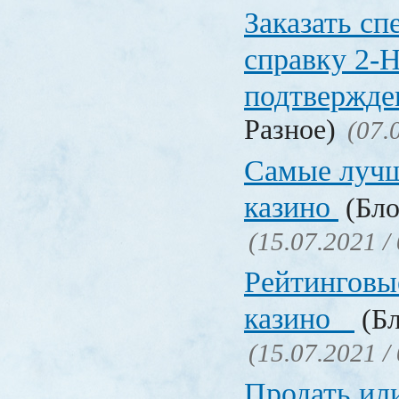
Заказать с
справку 2-
подтвержд
Разное)
(07.
Самые лучш
казино
(Бло
(15.07.2021 /
Рейтинговы
казино
(Бл
(15.07.2021 /
Продать ил