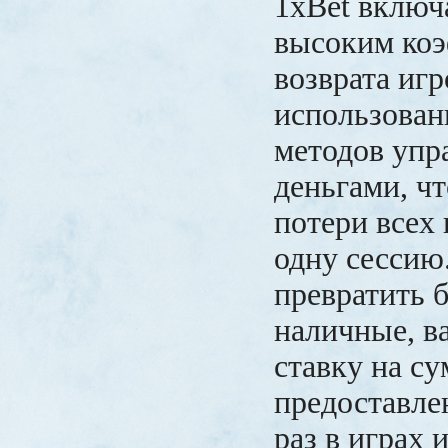
1xBet включ
высоким ко
возврата игр
использован
методов упр
деньгами, ч
потери всех 
одну сессию
превратить б
наличные, в
ставку на с
предоставле
раз в играх 