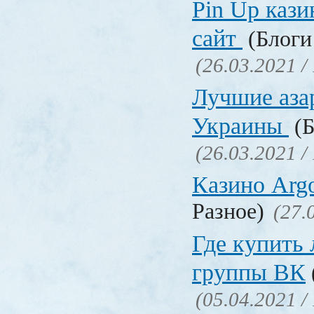
Pin Up кази
сайт
(Блоги 
(26.03.2021 /
Лучшие аза
Украины
(Б
(26.03.2021 /
Казино Ar
Разное)
(27.
Где купить
группы ВК
(05.04.2021 /