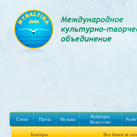
Культура/
Стихи
Проза
Музыка
Религ
Искусство
Блогеры
Все блоги за сег