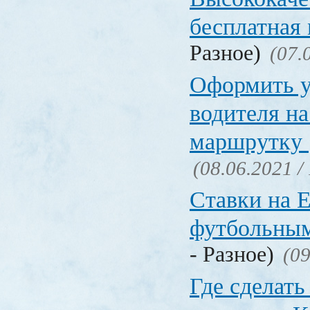
бесплатная
Разное)
(07.
Оформить у
водителя на
маршрутку
(08.06.2021 /
Ставки на 
футбольны
- Разное)
(09
Где сделать