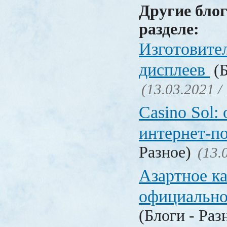
Другие блог
разделе:
Изготовите
дисплеев
(Б
(13.03.2021 /
Casino Sol
интернет-п
Разное)
(13.
Азартное к
официальн
(Блоги - Раз