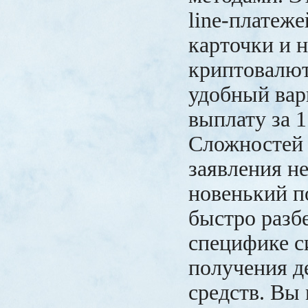
line-платеже
карточки и 
криптовалю
удобный вар
выплату за 1
Сложностей 
заявления не
новенький п
быстро разбе
специфике 
получения 
средств. Вы