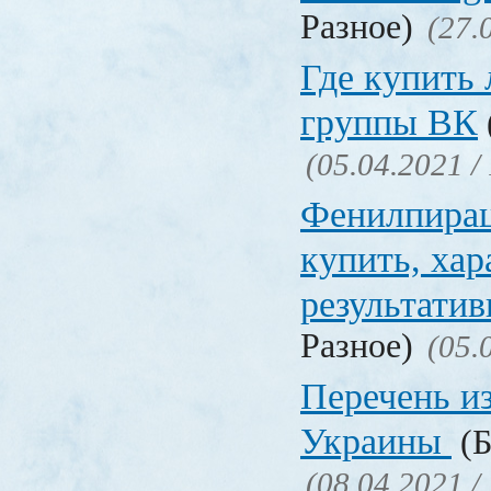
Разное)
(27.
Где купить
группы ВК
(05.04.2021 /
Фенилпирац
купить, хар
результати
Разное)
(05.
Перечень и
Украины
(Б
(08.04.2021 /