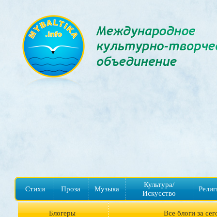
Культура/
Стихи
Проза
Музыка
Религ
Искусство
Блогеры
Все блоги за сег