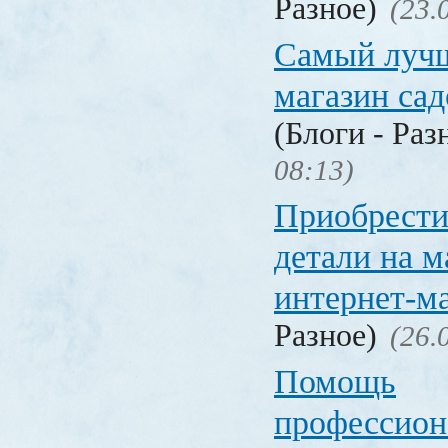
Разное)
(23.
Самый лучш
магазин са
(Блоги - Раз
08:13)
Приобрести
детали на 
интернет-м
Разное)
(26.
Помощь
профессион