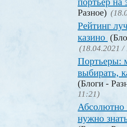
портьер на 
Разное)
(18.
Рейтинг лу
казино
(Бло
(18.04.2021 /
Портьеры: м
выбирать, к
(Блоги - Раз
11:21)
Абсолютно в
нужно знат