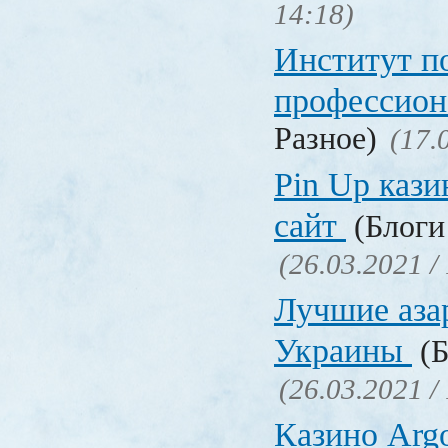
14:18)
Институт 
профессио
Разное)
(17.
Pin Up кази
сайт
(Блоги 
(26.03.2021 /
Лучшие аза
Украины
(Б
(26.03.2021 /
Казино Ar