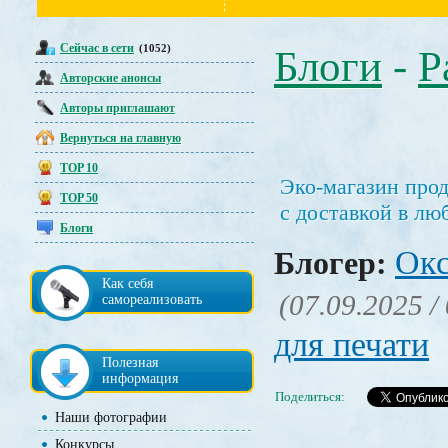
Сейчас в сети
(1052)
Блоги
-
Р
Авторские анонсы
Авторы приглашают
Вернуться на главную
TOP 10
Эко-магазин про
TOP 50
с доставкой в лю
Блоги
Окс
Блогер:
Как себя
(07.09.2025 /
самореализовать
для печати
Полезная
информация
Поделиться:
Наши фотографии
Конкурсы