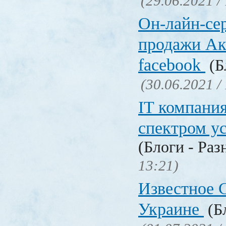
(29.06.2021 /
Он-лайн-се
продажи Ак
facebook
(Б
(30.06.2021 /
IT компани
спектром у
(Блоги - Раз
13:21)
Известное C
Украине
(Бл