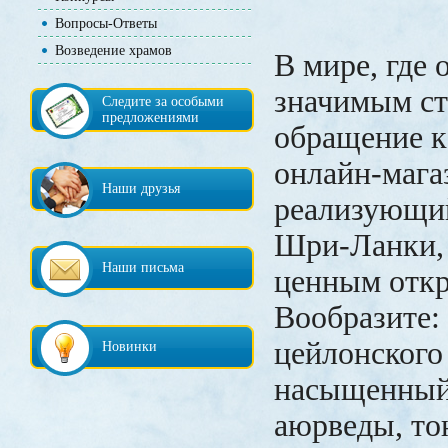
Вопросы-Ответы
Возведение храмов
В мире, где 
значимым ст
Следите за особыми
предложениями
обращение к
онлайн-мага
Наши друзья
реализующий
Шри-Ланки, 
Наши письма
ценным отк
Вообразите:
цейлонского 
Новинки
насыщенный 
аюрведы, то