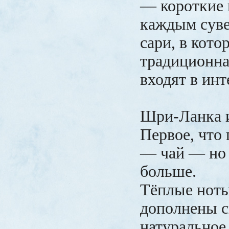
— короткие 
каждым суве
сари, в кото
традиционна
входят в инт
Шри-Ланка 
Первое, что
— чай — но
больше.
Тёплые ноты
дополнены с
натуральное