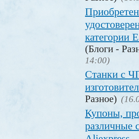
Приобретен
удостовере
категории Е
(Блоги - Раз
14:00)
Станки с Ч
изготовите
Разное)
(16.
Купоны, пр
различные 
Aliexpress