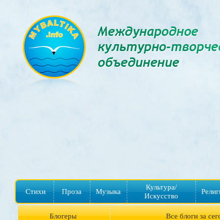
Культура/
Стихи
Проза
Музыка
Религ
Искусство
Блогеры
Все блоги за сег