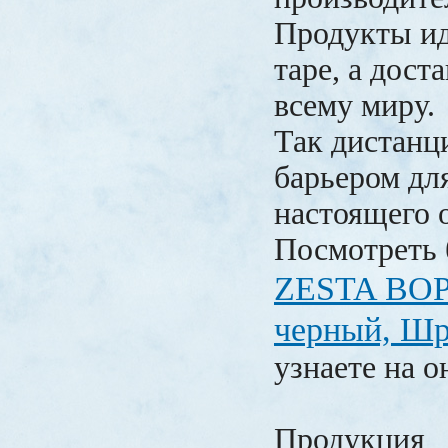
Продукты ид
таре, а дост
всему миру.
Так дистанц
барьером д
настоящего 
Посмотреть
ZESTA BOPF
черный, Шр
узнаете на о
Продукция