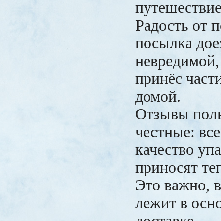
путешествие
Радость от п
посылка дое
невредимой,
принёс част
домой.
Отзывы поль
честные: вс
качество упа
приносят те
Это важно, 
лежит в осно
доставке.