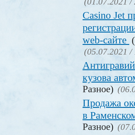
(01.07.2021 /
Сasino Jet 
регистрации
web-сайте
(
(05.07.2021 /
Антигравий
кузова авт
Разное)
(06.
Продажа ок
в Раменско
Разное)
(07.