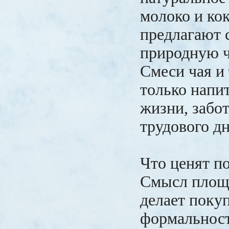
молоко и ко
предлагают 
природную ч
Смеси чая и
только напи
жизни, забот
трудового дн
Что ценят п
Смысл площа
делает поку
формальност