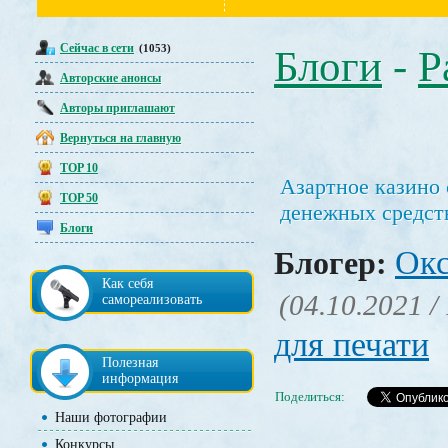
Сейчас в сети
(1053)
Блоги
-
Р
Авторские анонсы
Авторы приглашают
Вернуться на главную
TOP 10
Азартное казино
TOP 50
денежных средс
Блоги
Окс
Блогер:
Как себя
(04.10.2021 /
самореализовать
для печати
Полезная
информация
Поделиться:
Наши фотографии
Конкурсы