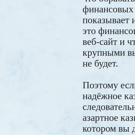
финансовых 
показывает и
это финансо
веб-сайт и ч
крупными вы
не будет.
Поэтому есл
надёжное ка
следователь
азартное каз
котором вы 