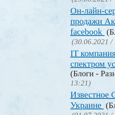
Он-лайн-се
продажи Ак
facebook
(Б
(30.06.2021 /
IT компани
спектром у
(Блоги - Раз
13:21)
Известное C
Украине
(Бл