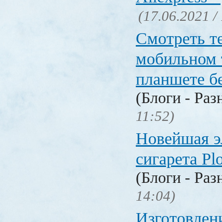
(17.06.2021 /
Смотреть т
мобильном 
планшете б
(Блоги - Раз
11:52)
Новейшая э
сигарета P
(Блоги - Раз
14:04)
Изготовлен