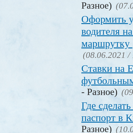
Разное)
(07.
Оформить у
водителя на
маршрутку
(08.06.2021 /
Ставки на 
футбольны
- Разное)
(09
Где сделать
паспорт в
Разное)
(10.