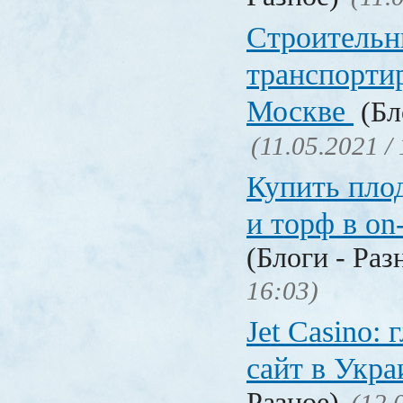
Строительн
транспорти
Москве
(Бл
(11.05.2021 /
Купить пло
и торф в on
(Блоги - Раз
16:03)
Jet Сasino:
сайт в Укр
Разное)