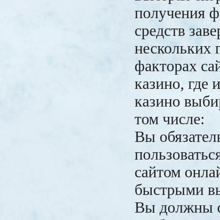
получения 
средств заве
нескольких 
факторах сай
казино, где 
казино выби
том числе:
Вы обязател
пользоватьс
сайтом онла
быстрыми в
Вы должны с