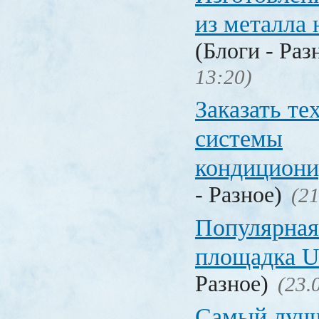
из металла 
(Блоги - Раз
13:20)
Заказать т
системы
кондицион
- Разное)
(21
Популярная
площадка
Разное)
(23.
Самый лучш