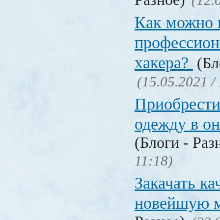
(12.
Как можно 
профессион
хакера?
(Бл
(15.05.2021 /
Приобрести
одежду в о
(Блоги - Раз
11:18)
Закачать ка
новейшую 