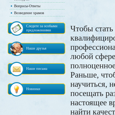
Вопросы-Ответы
Возведение храмов
Следите за особыми
Чтобы стать
предложениями
квалифицир
профессиона
Наши друзья
любой сфере
полноценное
Наши письма
Раньше, что
научиться, 
Новинки
посещать ра
настоящее в
найти качес