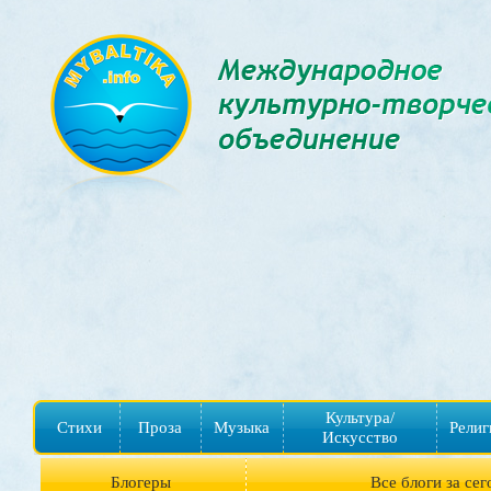
Культура/
Стихи
Проза
Музыка
Религ
Искусство
Блогеры
Все блоги за сег