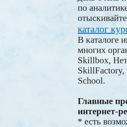
по аналитик
отыскивайт
каталог кур
В каталоге 
многих орга
Skillbox, Не
SkillFactory
School.
Главные пр
интернет-ре
* есть возм