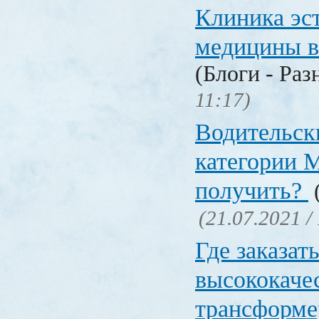
Клиника эс
медицины в
(Блоги - Раз
11:17)
Водительск
категории М
получить?
(
(21.07.2021 /
Где заказат
высококаче
трансформ