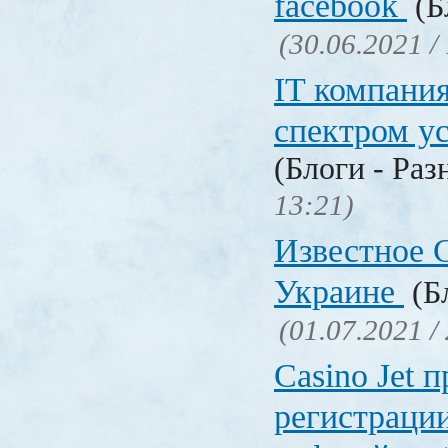
facebook
(Б
(30.06.2021 /
IT компани
спектром у
(Блоги - Раз
13:21)
Известное C
Украине
(Бл
(01.07.2021 /
Сasino Jet 
регистрации