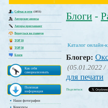
Сейчас в сети
(1051)
Блоги
-
Р
Авторские анонсы
Авторы приглашают
Вернуться на главную
TOP 10
Каталог онлайн-
TOP 50
Окс
Блогер:
Блоги
(05.01.2022 /
Как себя
самореализовать
для печати
Полезная
Поделиться:
информация
Наши фотографии
Конкурсы