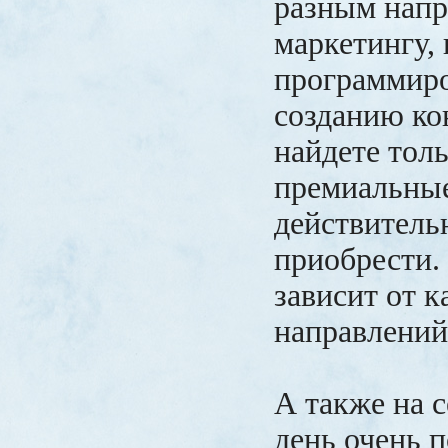
разным напр
маркетингу, 
программиро
созданию ко
найдете тол
премиальные
действитель
приобрести. 
зависит от к
направлени
А также на 
день очень 