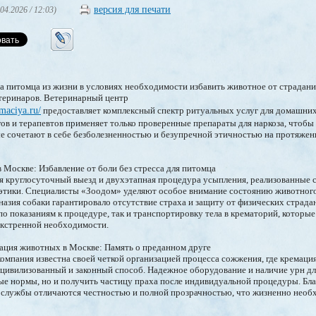
версия для печати
.04.2026 / 12:03)
а питомца из жизни в условиях необходимости избавить животное от страдан
теринаров. Ветеринарный центр
maciya.ru/
предоставляет комплексный спектр ритуальных услуг для домашни
ов и терапевтов применяет только проверенные препараты для наркоза, чтоб
е сочетают в себе безболезненностью и безупречной этичностью на протяжен
 Москве: Избавление от боли без стресса для питомца
я круглосуточный выезд и двухэтапная процедура усыпления, реализованные 
этики. Специалисты «Зоодом» уделяют особое внимание состоянию животного
назия собаки гарантировало отсутствие страха и защиту от физических страда
 по показаниям к процедуре, так и транспортировку тела в крематорий, которы
экстренной необходимости.
ация животных в Москве: Память о преданном друге
омпания известна своей четкой организацией процесса сожжения, где кремаци
цивилизованный и законный способ. Надежное оборудование и наличие урн дл
ные нормы, но и получить частицу праха после индивидуальной процедуры. Б
и службы отличаются честностью и полной прозрачностью, что жизненно необ