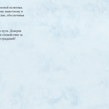
еновой политики.
ому животному и
скве, обеспечивая
о пути. Доверяя
и спокойствие за
 страданий!