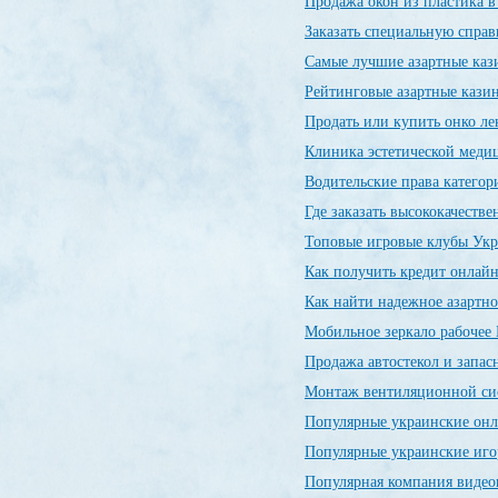
Продажа окон из пластика 
Заказать специальную спр
Самые лучшие азартные ка
Рейтинговые азартные каз
Продать или купить онко л
Клиника эстетической меди
Водительские права категор
Где заказать высококачеств
Топовые игровые клубы Ук
Как получить кредит онлайн
Как найти надежное азартно
Мобильное зеркало рабочее 
Продажа автостекол и запас
Монтаж вентиляционной си
Популярные украинские он
Популярные украинские иг
Популярная компания видео