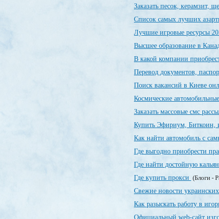
Заказать песок, керамзит, 
Список самых лучших азарт
Лучшие игровые ресурсы 20
Высшее образование в Канад
В какой компании приобрес
Перевод документов, паспор
Поиск вакансий в Киеве о
Космические автомобильны
Заказать массовые смс расс
Купить Эфириум, Биткоин, 
Как найти автомобиль с са
Где выгодно приобрести пр
Где найти достойную калья
Где купить прокси
(Блоги - 
Свежие новости украинских
Как разыскать работу в иго
Официальный web-сайт изг