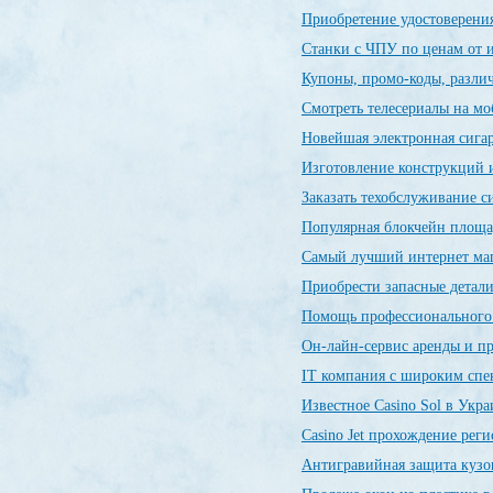
Приобретение удостоверения
Станки с ЧПУ по ценам от 
Купоны, промо-коды, разли
Смотреть телесериалы на м
Новейшая электронная сиг
Изготовление конструкций и
Заказать техобслуживание 
Популярная блокчейн пло
Самый лучший интернет ма
Приобрести запасные детал
Помощь профессиональног
Он-лайн-сервис аренды и п
IT компания с широким спе
Известное Casino Sol в Укр
Сasino Jet прохождение рег
Антигравийная защита кузо