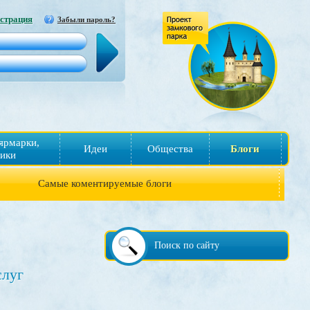
страция
Забыли пароль?
ярмарки,
Идеи
Общества
Блоги
ики
Самые коментируемые блоги
Поиск по сайту
слуг