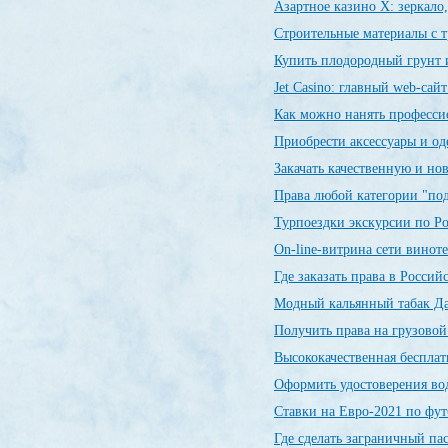
Азартное казино X: зеркало
Строительные материалы с 
Купить плодородный грунт и
Jet Сasino: главный web-сай
Как можно нанять професси
Приобрести аксессуары и о
Закачать качественную и н
Права любой категории "по
Турпоездки экскурсии по Р
On-line-витрина сети винот
Где заказать права в Росси
Модный кальянный табак Да
Получить права на грузовой
Высококачественная беспла
Оформить удостоверения во
Ставки на Евро-2021 по фу
Где сделать заграничный п