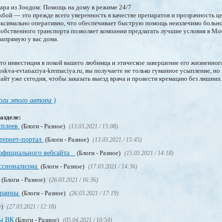
ара из Зоодом: Помощь на дому в режиме 24/7
бой — это прежде всего уверенность в качестве препаратов и прозрачность ц
ксимально оперативно, что обеспечивает быструю помощь неизлечимо больн
обственного транспорта позволяет компании предлагать лучшие условия в Мо
напрямую у вас дома.
о инвестиция в покой вашего любимца и этическое завершение его жизненног
kva-evtanaziya-kremaciya.ru, вы получаете не только гуманное усыпление, но 
сайт уже сегодня, чтобы заказать выезд врача и провести кремацию без лишних
оги этого автора )
азделе:
сплеев
(Блоги - Разное)
(13.03.2021 / 15:08)
нтернет-портал
(Блоги - Разное)
(13.03.2021 / 15:45)
 официального вебсайта
(Блоги - Разное)
(15.03.2021 / 14:18)
ссионализма
(Блоги - Разное)
(17.03.2021 / 14:36)
(Блоги - Разное)
(26.03.2021 / 16:36)
краины
(Блоги - Разное)
(26.03.2021 / 17:19)
е)
(27.03.2021 / 12:18)
пы ВК
(Блоги - Разное)
(05.04.2021 / 10:54)