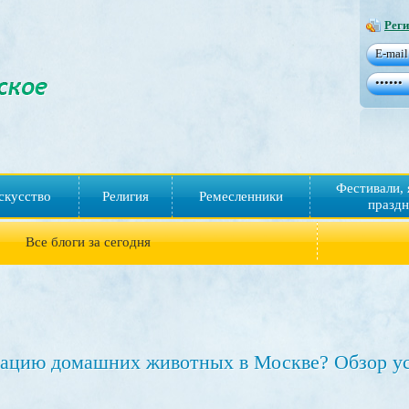
Реги
Фестивали, 
скусство
Религия
Ремесленники
праздн
Все блоги за сегодня
емацию домашних животных в Москве? Обзор у