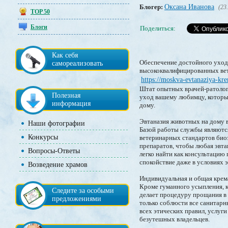
Блогер:
Оксана Иванова
(23
TOP 50
Блоги
Поделиться:
Как себя
Обеспечение достойного уход
самореализовать
высококвалифицированных ве
https://moskva-evtanaziya-kre
Штат опытных врачей-ратолог
Полезная
уход вашему любимцу, которы
информация
дому.
Эвтаназия животных на дому в
Наши фотографии
Базой работы службы являютс
Конкурсы
ветеринарных стандартов био
препаратов, чтобы любая эвта
Вопросы-Ответы
легко найти как консультацию
спокойствие даже в условиях 
Возведение храмов
Индивидуальная и общая крем
Кроме гуманного усыпления, к
Следите за особыми
делает процедуру прощания в 
предложениями
только соблюсти все санитар
всех этических правил, услуг
безутешных владельцев.