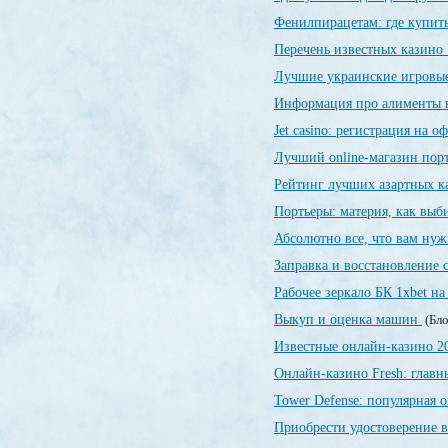
Фенилпирацетам: где купить
Перечень известных казин
Лучшие украинские игровы
Информация про алименты 
Jet casino: регистрация на 
Лучший online-магазин порт
Рейтинг лучших азартных 
Портьеры: материя, как выби
Абсолютно все, что вам нуж
Заправка и восстановление
Рабочее зеркало БК 1xbet на
Выкуп и оценка машин
(Бло
Известные онлайн-казино 
Онлайн-казино Fresh: глав
Tower Defense: популярная о
Приобрести удостоверение в