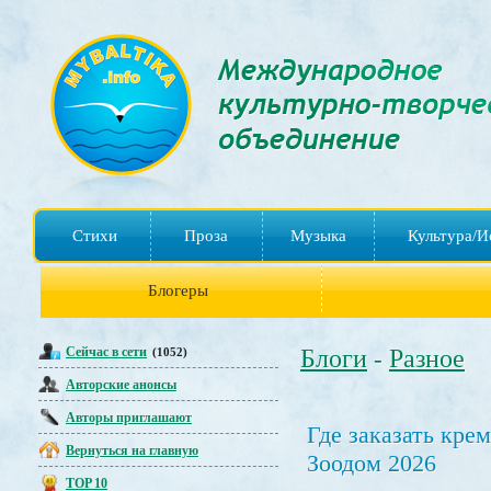
Стихи
Проза
Музыка
Культура/И
Блогеры
Сейчас в сети
Блоги
Разное
(1052)
-
Авторские анонсы
Авторы приглашают
Где заказать кр
Вернуться на главную
Зоодом 2026
TOP 10