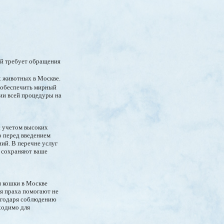
ий требует обращения
х животных в Москве.
ы обеспечить мирный
ии всей процедуры на
с учетом высоких
 перед введением
ний. В перечне услуг
е сохраняют ваше
я кошки в Москве
я праха помогают не
лагодаря соблюдению
ходимо для