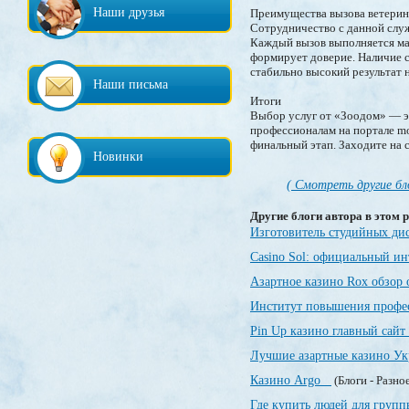
Наши друзья
Преимущества вызова ветерин
Сотрудничество с данной служ
Каждый вызов выполняется ма
формирует доверие. Наличие с
стабильно высокий результат 
Наши письма
Итоги
Выбор услуг от «Зоодом» — эт
профессионалам на портале mos
финальный этап. Заходите на 
Новинки
( Смотреть другие бл
Другие блоги автора в этом р
Изготовитель студийных ди
Casino Sol: официальный и
Азартное казино Rox обзор
Институт повышения профе
Pin Up казино главный сайт
Лучшие азартные казино У
Казино Argo
(Блоги - Разно
Где купить людей для груп