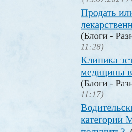
Продать ил
лекарстве
(Блоги - Раз
11:28)
Клиника эс
медицины в
(Блоги - Раз
11:17)
Водительск
категории М
получить?
(