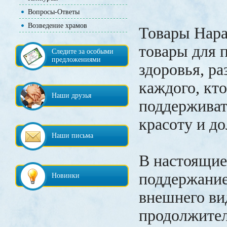
Вопросы-Ответы
Возведение храмов
Товары Нара
товары для 
Следите за особыми
предложениями
здоровья, р
каждого, кто
Наши друзья
поддерживат
красоту и до
Наши письма
В настоящие
поддержание
Новинки
внешнего ви
продолжите