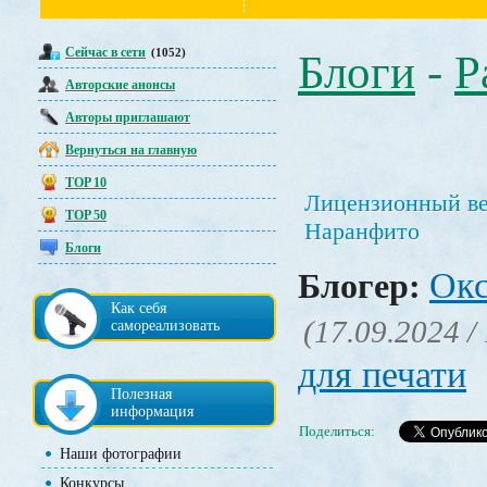
Сейчас в сети
(1052)
Блоги
-
Р
Авторские анонсы
Авторы приглашают
Вернуться на главную
TOP 10
Лицензионный ве
TOP 50
Наранфито
Блоги
Окс
Блогер:
Как себя
(17.09.2024 /
самореализовать
для печати
Полезная
информация
Поделиться:
Наши фотографии
Конкурсы