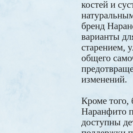
костей и сус
натуральным
бренд Наран
варианты дл
старением, 
общего само
предотвраще
изменений.
Кроме того,
Наранфито п
доступны де
поддержки п