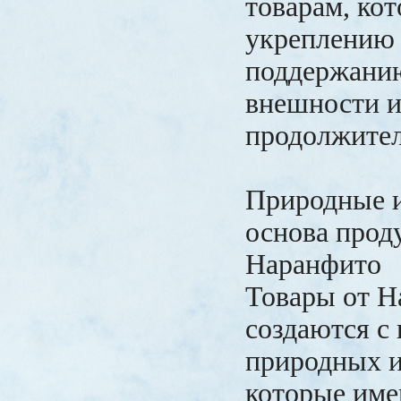
товарам, ко
укреплению 
поддержанию
внешности 
продолжител
Природные 
основа прод
Наранфито
Товары от Н
создаются с
природных и
которые име