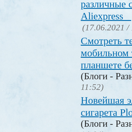
различные 
Aliexpress
(17.06.2021 /
Смотреть т
мобильном 
планшете б
(Блоги - Раз
11:52)
Новейшая э
сигарета P
(Блоги - Раз