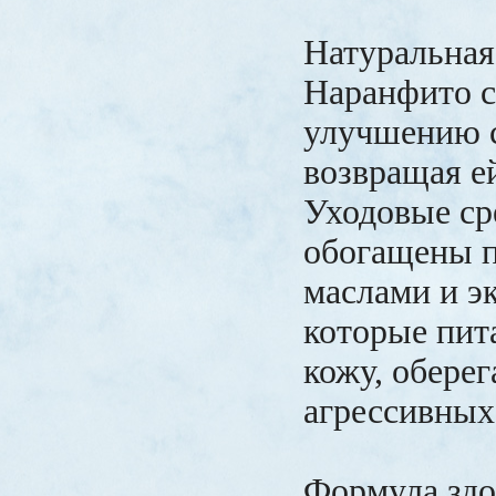
Натуральная
Наранфито с
улучшению с
возвращая е
Уходовые ср
обогащены 
маслами и э
которые пит
кожу, оберег
агрессивных
Формула здо