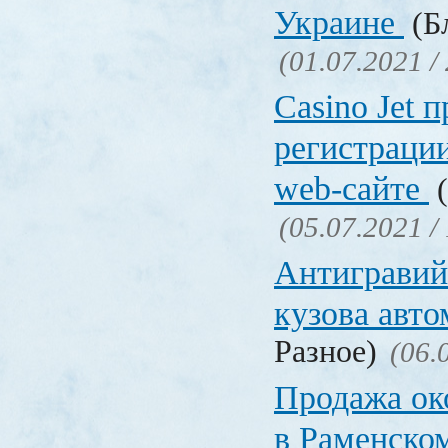
Украине
(Бл
(01.07.2021 /
Сasino Jet 
регистрации
web-сайте
(
(05.07.2021 /
Антигравий
кузова авт
Разное)
(06.
Продажа ок
в Раменско