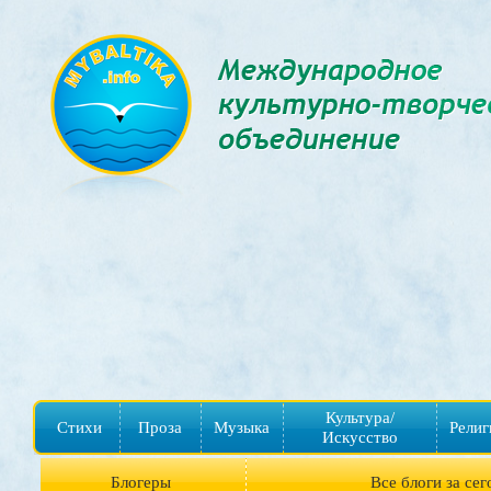
Культура/
Стихи
Проза
Музыка
Религ
Искусство
Блогеры
Все блоги за сег