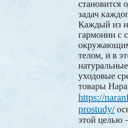
становится 
задач каждог
Каждый из н
гармонии с 
окружающим
телом, и в э
натуральные
уходовые ср
товары Нар
https://naranf
prostudy/
осн
этой целью 