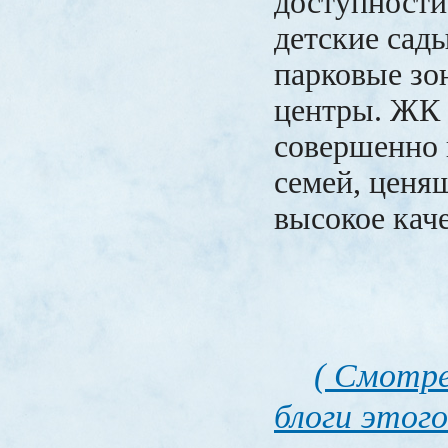
доступности
детские сад
парковые зо
центры. ЖК
совершенно 
семей, ценя
высокое кач
( Смотре
блоги этого