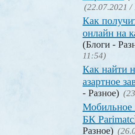
(22.07.2021 /
Как получи
онлайн на 
(Блоги - Раз
11:54)
Как найти 
азартное за
- Разное)
(23
Мобильное 
БК Parimat
Разное)
(26.