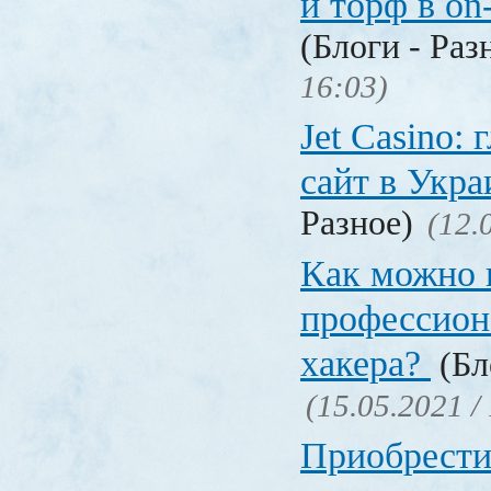
и торф в on
(Блоги - Раз
16:03)
Jet Сasino:
сайт в Укр
Разное)
(12.
Как можно 
профессион
хакера?
(Бл
(15.05.2021 /
Приобрести