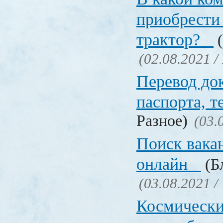
приобрести 
трактор?
(
(02.08.2021 /
Перевод до
паспорта, т
Разное)
(03.
Поиск вака
онлайн
(Бл
(03.08.2021 /
Космическ