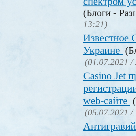
спектром у
(Блоги - Раз
13:21)
Известное C
Украине
(Бл
(01.07.2021 /
Сasino Jet 
регистрации
web-сайте
(
(05.07.2021 /
Антигравий