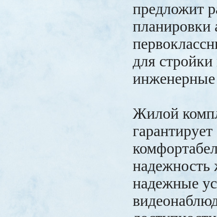
предложит р
планировки 
первоклассн
для стройки
инженерные
Жилой комп
гарантирует
комфортабел
надежность 
надежные ус
видеонаблюд