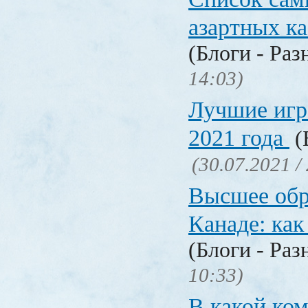
азартных к
(Блоги - Раз
14:03)
Лучшие игр
2021 года
(
(30.07.2021 /
Высшее обр
Канаде: ка
(Блоги - Раз
10:33)
В какой ко