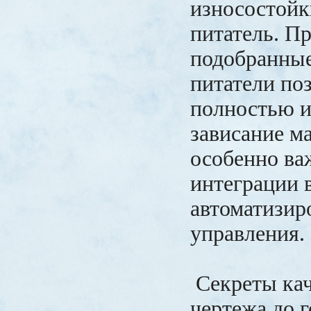
износостойк
питатель. П
подобранны
питатели по
полностью 
зависание ма
особенно ва
интеграции 
автоматизир
управления.
Секреты кач
чертежа до г