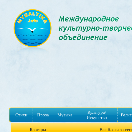
Культура/
Стихи
Проза
Музыка
Религ
Искусство
Блогеры
Все блоги за сег