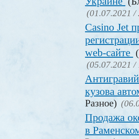
Украине
(Бл
(01.07.2021 /
Сasino Jet 
регистрации
web-сайте
(
(05.07.2021 /
Антигравий
кузова авт
Разное)
(06.
Продажа ок
в Раменско