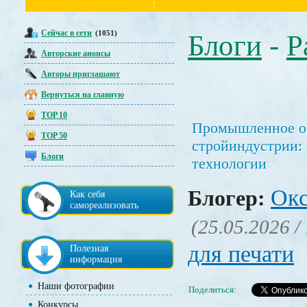
Сейчас в сети
(1051)
Блоги
-
Р
Авторские анонсы
Авторы приглашают
Вернуться на главную
TOP 10
Промышленное об
TOP 50
стройиндустрии:
Блоги
технологии
Окс
Блогер:
Как себя
самореализовать
(25.05.2026 /
для печати
Полезная
информация
Наши фотографии
Поделиться:
Конкурсы