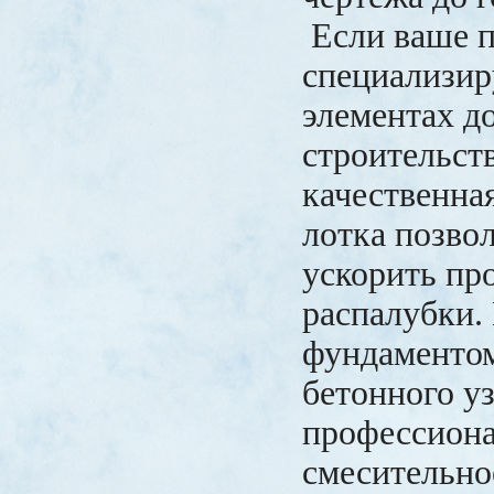
Если ваше п
специализир
элементах д
строительств
качественна
лотка позво
ускорить пр
распалубки.
фундаменто
бетонного уз
профессион
смесительно