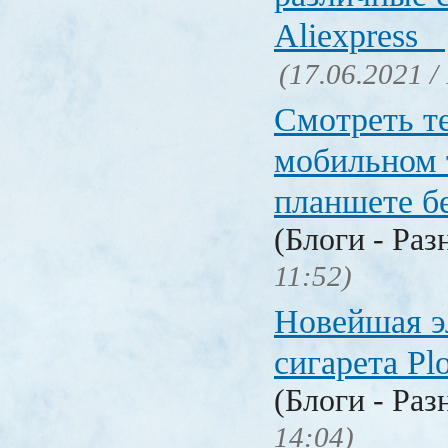
Aliexpress
(17.06.2021 /
Смотреть т
мобильном 
планшете б
(Блоги - Раз
11:52)
Новейшая э
сигарета P
(Блоги - Раз
14:04)