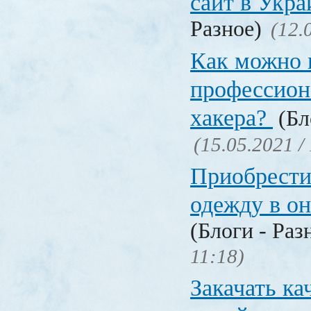
сайт в Укр
Разное)
(12.
Как можно 
профессион
хакера?
(Бл
(15.05.2021 /
Приобрести
одежду в о
(Блоги - Раз
11:18)
Закачать ка