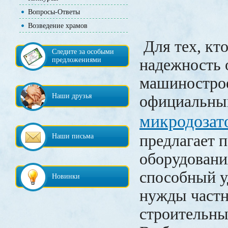
Вопросы-Ответы
Возведение храмов
Для тех, кт
Следите за особыми
предложениями
надежность 
машиностро
Наши друзья
официальный
микродозат
предлагает 
Наши письма
оборудовани
способный у
Новинки
нужды част
строительны