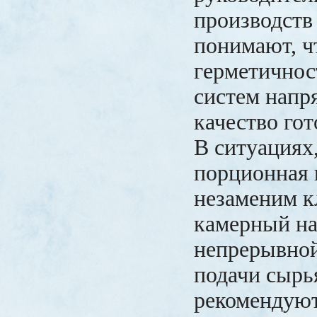
производств
понимают, ч
герметичнос
систем напр
качество го
В ситуациях,
порционная 
незаменим к
камерный на
непрерывной
подачи сырь
рекомендуют