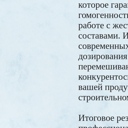
которое гар
гомогенност
работе с же
составами. 
современных
дозирования
перемешиван
конкурентос
вашей проду
строительно
Итоговое ре