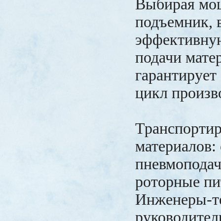
Выбирая мо
подъемник, 
эффективну
подачи матер
гарантирует
цикл произв
Транспортир
материалов:
пневмоподач
роторные п
Инженеры-т
руководител