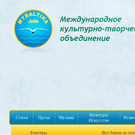
Культура/
Стихи
Проза
Музыка
Религ
Искусство
Блогеры
Все блоги за сег