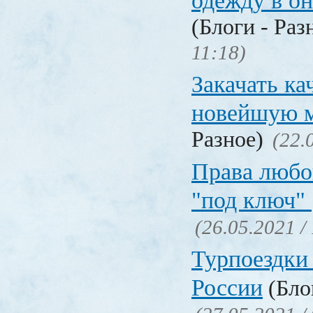
одежду в о
(Блоги - Раз
11:18)
Закачать ка
новейшую 
Разное)
(22.
Права любо
"под ключ"
(26.05.2021 /
Турпоездки
России
(Блог