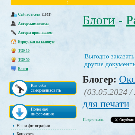
Сейчас в сети
(1053)
Блоги
-
Р
Авторские анонсы
Авторы приглашают
Вернуться на главную
TOP 10
Выгодно заказать
TOP 50
другие документ
Блоги
Окс
Блогер:
Как себя
(03.05.2024 /
самореализовать
для печати
Полезная
информация
Поделиться:
Наши фотографии
Конкурсы