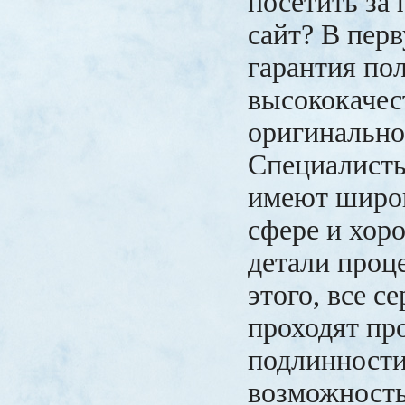
посетить за
сайт? В перв
гарантия по
высококачес
оригинально
Специалист
имеют широк
сфере и хор
детали проц
этого, все с
проходят пр
подлинности
возможность