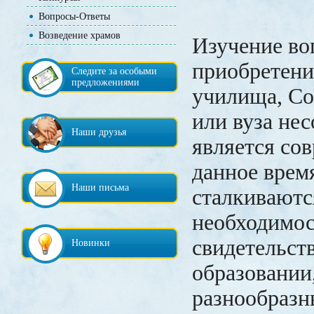
Вопросы-Ответы
Возведение храмов
Изучение во
приобретени
Следите за особыми
предложениями
училища, Со
или вуза не
Наши друзья
является со
данное врем
Наши письма
сталкиваютс
необходимо
свидетельст
Новинки
образовании,
разнообраз