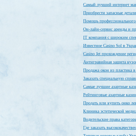
Самый лучший интернет ма
Приобрести запасные детал
Помощь профессиональног
Он-лайн-сервис аренды и п
IT компания с широким спе
Известное Casino Sol в Укр
Сasino Jet прохождение рег
Антигравийная защита кузо
Продажа окон из пластика 
Заказать специальную спр
Самые лучшие азартные ка
Рейтинговые азартные каз
Продать или купить онко л
Клиника эстетической меди
Водительские права категор
Где заказать высококачеств
Топовые игровые клубы Ук