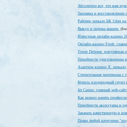
Абсолютно все, что вам нуж
Заправка и восстановление
Рабочее зеркало БК 1xbet на
Выкуп и оценка машин
(Бло
Известные онлайн-казино 
Онлайн-казино Fresh: глав
Tower Defense: популярная о
Приобрести удостоверение в
Азартное казино X: зеркало
Строительные материалы с 
Купить плодородный грунт и
Jet Сasino: главный web-сай
Как можно нанять професси
Приобрести аксессуары и о
Закачать качественную и н
Права любой категории "по