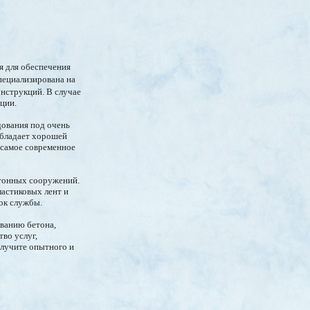
я для обеспечения
ециализирована на
нструкций. В случае
ции.
дования под очень
обладает хорошей
 самое современное
етонных сооружений.
ластиковых лент и
ок службы.
ованию бетона,
во услуг,
олучите опытного и