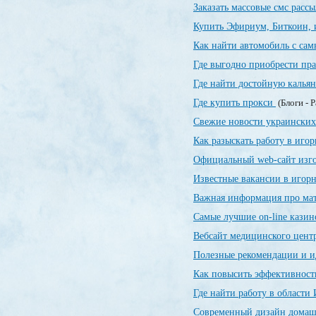
Заказать массовые смс расс
Купить Эфириум, Биткоин, 
Как найти автомобиль с са
Где выгодно приобрести пр
Где найти достойную калья
Где купить прокси
(Блоги - 
Свежие новости украинских
Как разыскать работу в иго
Официальный web-сайт изг
Известные вакансии в игор
Важная информация про ма
Самые лучшие on-line кази
Вебсайт медицинского цент
Полезные рекомендации и и
Как повысить эффективност
Где найти работу в области
Современный дизайн домашн