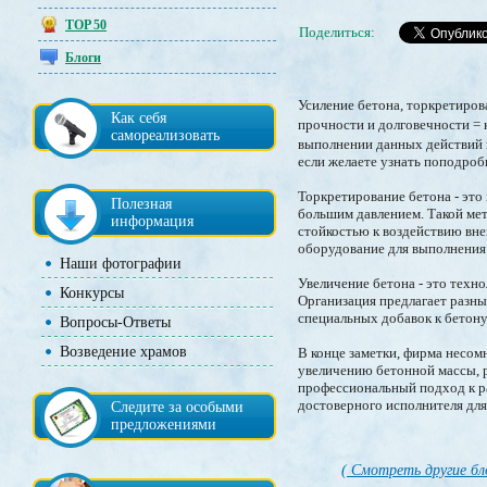
TOP 50
Поделиться:
Блоги
Усиление бетона, торкретиров
Как себя
прочности и долговечности =
самореализовать
выполнении данных действий 
если желаете узнать поподроб
Торкретирование бетона - это
Полезная
большим давлением. Такой ме
информация
стойкостью к воздействию вн
оборудование для выполнения 
Наши фотографии
Увеличение бетона - это тех
Конкурсы
Организация предлагает разны
специальных добавок к бетону
Вопросы-Ответы
Возведение храмов
В конце заметки, фирма несо
увеличению бетонной массы, 
профессиональный подход к р
достоверного исполнителя дл
Следите за особыми
предложениями
( Смотреть другие бл