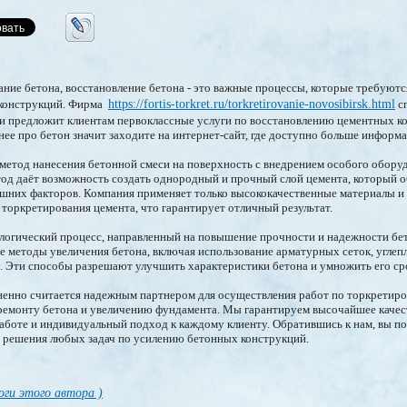
ание бетона, восстановление бетона - это важные процессы, которые требуютс
 конструкций. Фирма
https://fortis-torkret.ru/torkretirovanie-novosibirsk.html
сп
и предложит клиентам первоклассные услуги по восстановлению цементных ко
нее про бетон значит заходите на интернет-сайт, где доступно больше информа
 метод нанесения бетонной смеси на поверхность с внедрением особого обору
тод даёт возможность создать однородный и прочный слой цемента, который 
ешних факторов. Компания применяет только высококачественные материалы и
торкретирования цемента, что гарантирует отличный результат.
нологический процесс, направленный на повышение прочности и надежности б
е методы увеличения бетона, включая использование арматурных сеток, углеп
. Эти способы разрешают улучшить характеристики бетона и умножить его ср
мненно считается надежным партнером для осуществления работ по торкретир
ремонту бетона и увеличению фундамента. Мы гарантируем высочайшее качест
аботе и индивидуальный подход к каждому клиенту. Обратившись к нам, вы п
я решения любых задач по усилению бетонных конструкций.
оги этого автора )