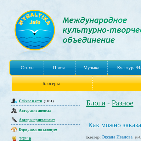
Стихи
Проза
Музыка
Культура/И
Блогеры
Сейчас в сети
Блоги
Разное
(1051)
-
Авторские анонсы
Авторы приглашают
Как можно заказа
Вернуться на главную
Блогер:
Оксана Иванова
(04
TOP 10