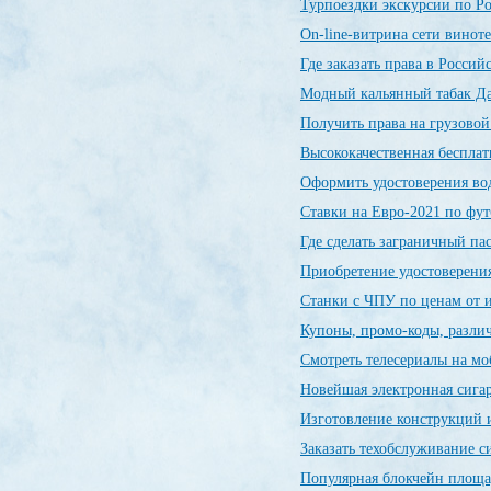
Турпоездки экскурсии по Р
On-line-витрина сети винот
Где заказать права в Росси
Модный кальянный табак Да
Получить права на грузовой
Высококачественная беспла
Оформить удостоверения во
Ставки на Евро-2021 по фу
Где сделать заграничный п
Приобретение удостоверения
Станки с ЧПУ по ценам от 
Купоны, промо-коды, разли
Смотреть телесериалы на м
Новейшая электронная сиг
Изготовление конструкций и
Заказать техобслуживание 
Популярная блокчейн пло