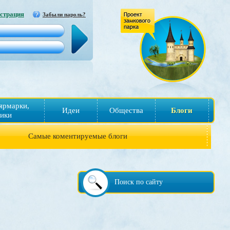
страция
Забыли пароль?
ярмарки,
Идеи
Общества
Блоги
ики
Самые коментируемые блоги
Поиск по сайту