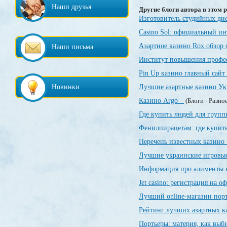
Наши друзья
Другие блоги автора в этом р
Изготовитель студийных ди
Casino Sol: официальный и
Азартное казино Rox обзор
Наши письма
Институт повышения профе
Pin Up казино главный сайт
Новинки
Лучшие азартные казино У
Казино Argo
(Блоги - Разно
Где купить людей для груп
Фенилпирацетам: где купить
Перечень известных казин
Лучшие украинские игровы
Информация про алименты 
Jet casino: регистрация на 
Лучший online-магазин порт
Рейтинг лучших азартных 
Портьеры: материя, как выби