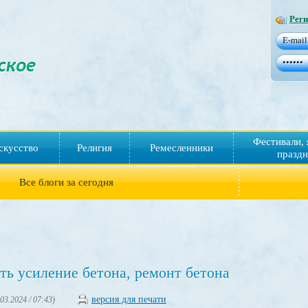
Реги
Фестивали, 
скусство
Религия
Ремесленники
праздн
Все блоги за сегодня
ть усиление бетона, ремонт бетона
версия для печати
.03.2024 / 07:43)