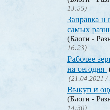
13:55)
Заправка и 
самых разн
(Блоги - Раз
16:23)
Рабочее зер
на сегодня
(21.04.2021 /
Выкуп и о
(Блоги - Раз
14:30)