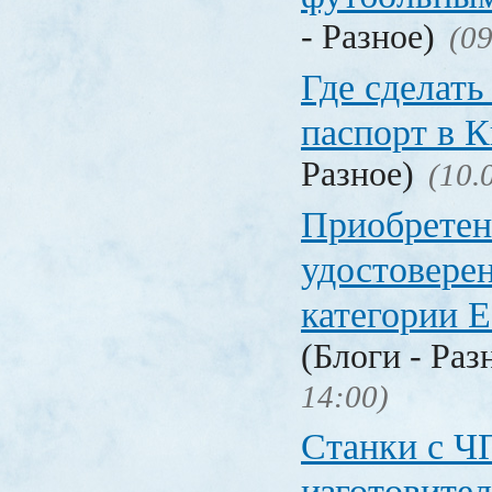
- Разное)
(09
Где сделать
паспорт в
Разное)
(10.
Приобретен
удостовере
категории Е
(Блоги - Раз
14:00)
Станки с Ч
изготовите