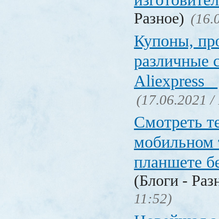
Разное)
(16.
Купоны, пр
различные 
Aliexpress
(17.06.2021 /
Смотреть т
мобильном 
планшете б
(Блоги - Раз
11:52)