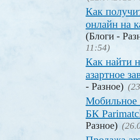
Как получи
онлайн на 
(Блоги - Раз
11:54)
Как найти 
азартное за
- Разное)
(23
Мобильное 
БК Parimat
Разное)
(26.
Продажа ав