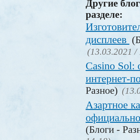
Другие блог
разделе:
Изготовите
дисплеев
(Б
(13.03.2021 /
Casino Sol
интернет-п
Разное)
(13.
Азартное к
официальн
(Блоги - Раз