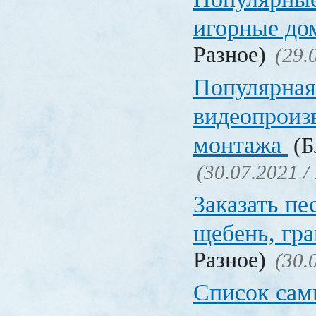
игорные д
Разное)
(29.
Популярная
видеопроиз
монтажа
(Б
(30.07.2021 /
Заказать пе
щебень, г
Разное)
(30.
Список сам