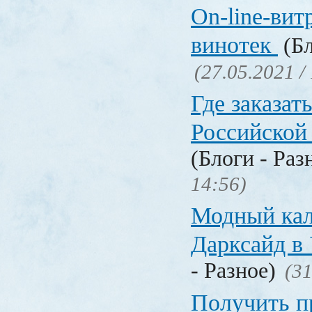
On-line-вит
винотек
(Бл
(27.05.2021 /
Где заказать
Российской
(Блоги - Раз
14:56)
Модный кал
Дарксайд в
- Разное)
(31
Получить п