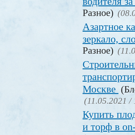
водителя за
Разное)
(08.
Азартное ка
зеркало, с
Разное)
(11.
Строительн
транспорти
Москве
(Бл
(11.05.2021 /
Купить пло
и торф в on