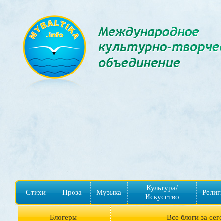
Культура/
Стихи
Проза
Музыка
Религ
Искусство
Блогеры
Все блоги за сег