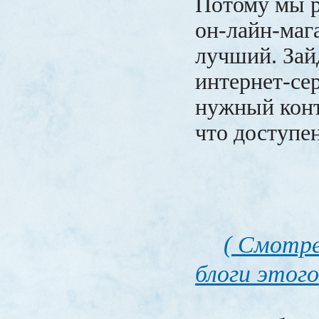
Потому мы р
он-лайн-маг
лучший. Зай
интернет-се
нужный конте
что доступен
( Смотре
блоги этого