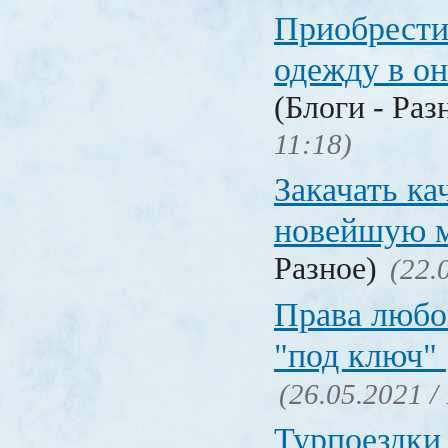
Приобрести
одежду в о
(Блоги - Раз
11:18)
Закачать ка
новейшую 
Разное)
(22.
Права любо
"под ключ"
(26.05.2021 /
Турпоездки