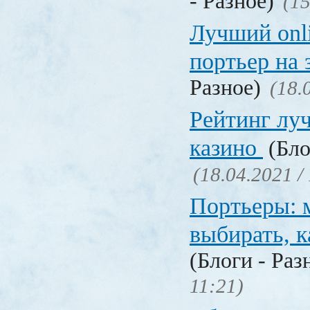
- Разное)
(15
Лучший onl
портьер на 
Разное)
(18.
Рейтинг лу
казино
(Бло
(18.04.2021 /
Портьеры: м
выбирать, к
(Блоги - Раз
11:21)