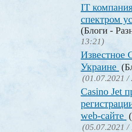
IT компани
спектром у
(Блоги - Раз
13:21)
Известное C
Украине
(Бл
(01.07.2021 /
Сasino Jet 
регистрации
web-сайте
(
(05.07.2021 /