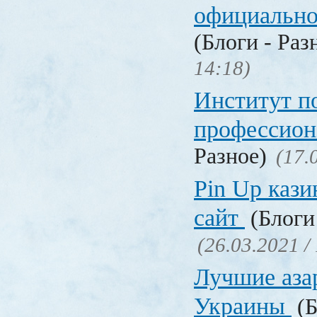
официальн
(Блоги - Раз
14:18)
Институт 
профессио
Разное)
(17.
Pin Up кази
сайт
(Блоги 
(26.03.2021 /
Лучшие аза
Украины
(Б