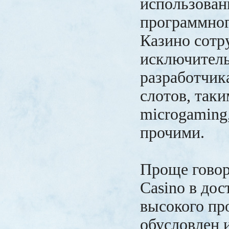
использован
программног
Казино сотр
исключител
разработчик
слотов, таки
microgaming,
прочими.
Проще говор
Casino в до
высокого пр
обусловлен 