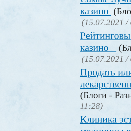
казино
(Бло
(15.07.2021 /
Рейтинговы
казино
(Бл
(15.07.2021 /
Продать ил
лекарстве
(Блоги - Раз
11:28)
Клиника эс