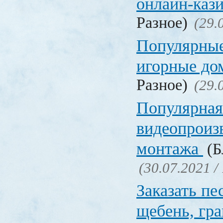
онлайн-каз
Разное)
(29.
Популярные
игорные д
Разное)
(29.
Популярная
видеопроиз
монтажа
(Б
(30.07.2021 /
Заказать пе
щебень, г