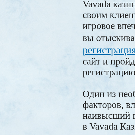
Vavada кази
своим клие
игровое впе
вы отыскив
регистраци
сайт и прой
регистрацию
Один из не
факторов, в
наивысший п
в Vavada Ка