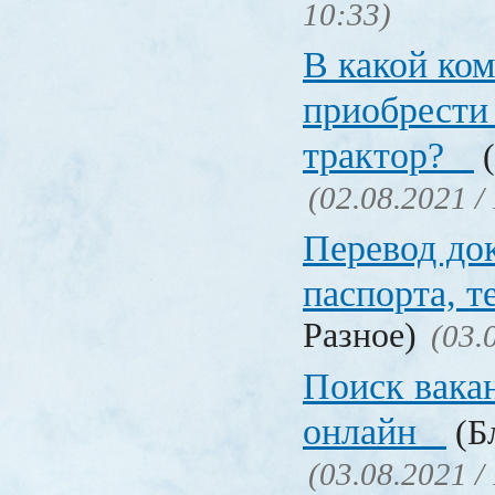
10:33)
В какой ко
приобрести 
трактор?
(
(02.08.2021 /
Перевод до
паспорта, т
Разное)
(03.
Поиск вака
онлайн
(Бл
(03.08.2021 /