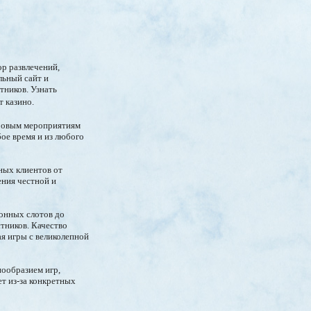
ор развлечений,
льный сайт и
тников. Узнать
т казино.
гровым мероприятиям
ое время и из любого
ных клиентов от
ения честной и
ионных слотов до
тников. Качество
я игры с великолепной
нообразием игр,
т из-за конкретных