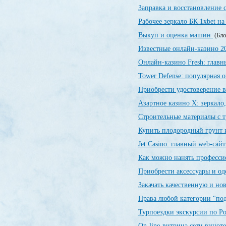
Заправка и восстановление
Рабочее зеркало БК 1xbet на
Выкуп и оценка машин
(Бло
Известные онлайн-казино 
Онлайн-казино Fresh: глав
Tower Defense: популярная о
Приобрести удостоверение в
Азартное казино X: зеркало
Строительные материалы с 
Купить плодородный грунт и
Jet Сasino: главный web-сай
Как можно нанять професси
Приобрести аксессуары и о
Закачать качественную и н
Права любой категории "по
Турпоездки экскурсии по Р
On-line-витрина сети винот