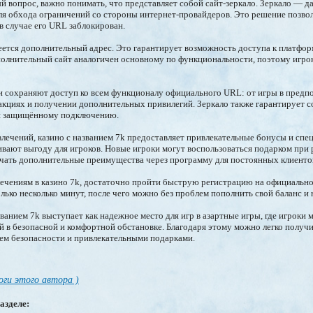
й вопрос, важно понимать, что представляет собой сайт-зеркало. Зеркало — 
ля обхода ограничений со стороны интернет-провайдеров. Это решение позво
 в случае его URL заблокирован.
еется дополнительный адрес. Это гарантирует возможность доступа к платфор
олнительный сайт аналогичен основному по функциональности, поэтому игрок
ки сохраняют доступ ко всем функционалу официального URL: от игры в пред
акциях и получении дополнительных привилегий. Зеркало также гарантирует с
ря защищённому подключению.
ечений, казино с названием 7k предоставляет привлекательные бонусы и спе
вают выгоду для игроков. Новые игроки могут воспользоваться подарком при 
учать дополнительные преимущества через программу для постоянных клиенто
ечениям в казино 7k, достаточно пройти быструю регистрацию на официально
лько несколько минут, после чего можно без проблем пополнить свой баланс и 
званием 7k выступает как надежное место для игр в азартные игры, где игроки 
 в безопасной и комфортной обстановке. Благодаря этому можно легко получ
ем безопасности и привлекательными подарками.
оги этого автора )
азделе: