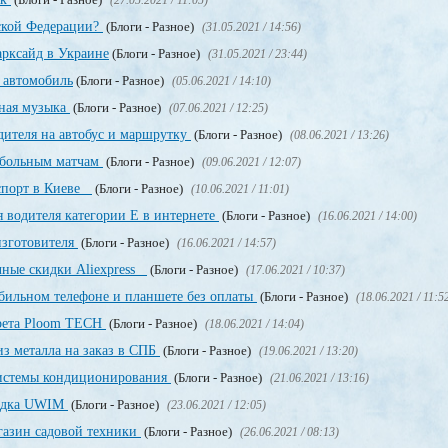
(27.05.2021 / 11:05)
йской Федерации?
(Блоги - Разное)
(31.05.2021 / 14:56)
рксайд в Украине
(Блоги - Разное)
(31.05.2021 / 23:44)
 автомобиль
(Блоги - Разное)
(05.06.2021 / 14:10)
тная музыка
(Блоги - Разное)
(07.06.2021 / 12:25)
дителя на автобус и маршрутку
(Блоги - Разное)
(08.06.2021 / 13:26)
тбольным матчам
(Блоги - Разное)
(09.06.2021 / 12:07)
аспорт в Киеве
(Блоги - Разное)
(10.06.2021 / 11:01)
 водителя категории Е в интернете
(Блоги - Разное)
(16.06.2021 / 14:00)
изготовителя
(Блоги - Разное)
(16.06.2021 / 14:57)
чные скидки Aliexpress
(Блоги - Разное)
(17.06.2021 / 10:37)
обильном телефоне и планшете без оплаты
(Блоги - Разное)
(18.06.2021 / 11:5
арета Ploom TECH
(Блоги - Разное)
(18.06.2021 / 14:04)
з металла на заказ в СПБ
(Блоги - Разное)
(19.06.2021 / 13:20)
системы кондиционирования
(Блоги - Разное)
(21.06.2021 / 13:16)
щадка UWIM
(Блоги - Разное)
(23.06.2021 / 12:05)
газин садовой техники
(Блоги - Разное)
(26.06.2021 / 08:13)