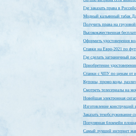
Где заказать права в Росси
Модный кальянный табак Да
Получить права на грузовой
Высококачественная беспла
Оформить удостоверения во
Ставки на Евро-2021 по фу
Где сделать заграничный п
Приобретение удостоверения
Станки с ЧПУ по ценам от 
Купоны, промо-коды, разли
Смотреть телесериалы на м
Новейшая электронная сиг
Изготовление конструкций и
Заказать техобслуживание 
Популярная блокчейн пло
Самый лучший интернет ма