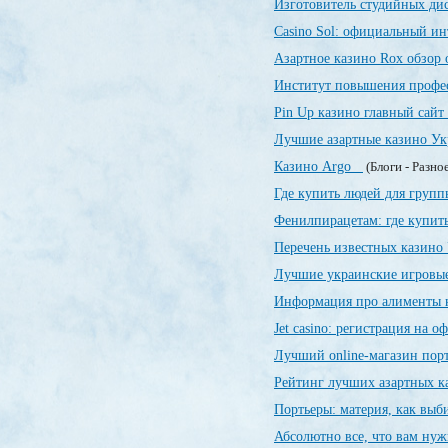
Изготовитель студийных ди
Casino Sol: официальный и
Азартное казино Rox обзор
Институт повышения профе
Pin Up казино главный сайт
Лучшие азартные казино У
Казино Argo
(Блоги - Разно
Где купить людей для груп
Фенилпирацетам: где купить
Перечень известных казин
Лучшие украинские игровы
Информация про алименты 
Jet casino: регистрация на 
Лучший online-магазин порт
Рейтинг лучших азартных 
Портьеры: материя, как выби
Абсолютно все, что вам нуж