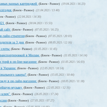
 самых разных картриджей
(Блоги - Разное)
(19.04.2021 / 16:23)
 сегодня
(Блоги - Разное)
(21.04.2021 / 13:40)
ги - Разное)
(22.04.2021 / 14:30)
2021
(Блоги - Разное)
(30.04.2021 / 15:53)
ный сайт
(Блоги - Разное)
(07.05.2021 / 16:25)
н-лайн-стратегия
(Блоги - Разное)
(07.05.2021 / 20:03)
одителя за 3 дня
(Блоги - Разное)
(08.05.2021 / 12:16)
, слоты
(Блоги - Разное)
(11.05.2021 / 11:45)
транспортировкой в Москве
(Блоги - Разное)
(11.05.2021 / 14:14)
 торф в on-line-магазине
(Блоги - Разное)
(11.05.2021 / 16:03)
т в Украине
(Блоги - Разное)
(12.05.2021 / 10:14)
онального хакера?
(Блоги - Разное)
(15.05.2021 / 10:44)
дежду в он-лайн-магазине
(Блоги - Разное)
(18.05.2021 / 11:18)
овейшую музыку
(Блоги - Разное)
(22.05.2021 / 12:31)
д ключ"
(Блоги - Разное)
(26.05.2021 / 17:24)
оссии
(Блоги - Разное)
(27.05.2021 / 07:27)
ек
(Блоги - Разное)