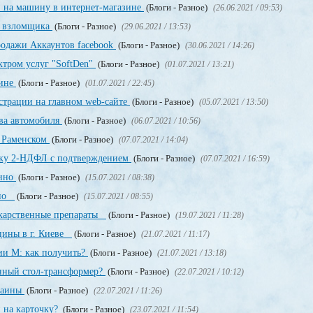
и на машину в интернет-магазине
(Блоги - Разное)
(26.06.2021 / 09:53)
о взломщика
(Блоги - Разное)
(29.06.2021 / 13:53)
родажи Аккаунтов facebook
(Блоги - Разное)
(30.06.2021 / 14:26)
ктром услуг "SoftDen"
(Блоги - Разное)
(01.07.2021 / 13:21)
аине
(Блоги - Разное)
(01.07.2021 / 22:45)
истрации на главном web-сайте
(Блоги - Разное)
(05.07.2021 / 13:50)
ва автомобиля
(Блоги - Разное)
(06.07.2021 / 10:56)
в Раменском
(Блоги - Разное)
(07.07.2021 / 14:04)
авку 2-НДФЛ с подтверждением
(Блоги - Разное)
(07.07.2021 / 16:59)
зино
(Блоги - Разное)
(15.07.2021 / 08:38)
ино
(Блоги - Разное)
(15.07.2021 / 08:55)
екарственные препараты
(Блоги - Разное)
(19.07.2021 / 11:28)
цины в г. Киеве
(Блоги - Разное)
(21.07.2021 / 11:17)
ии М: как получить?
(Блоги - Разное)
(21.07.2021 / 13:18)
енный стол-трансформер?
(Блоги - Разное)
(22.07.2021 / 10:12)
раины
(Блоги - Разное)
(22.07.2021 / 11:26)
 на карточку?
(Блоги - Разное)
(23.07.2021 / 11:54)