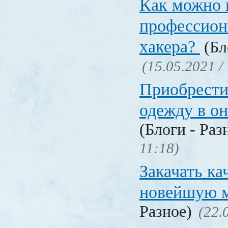
Как можно 
профессион
хакера?
(Бл
(15.05.2021 /
Приобрести
одежду в о
(Блоги - Раз
11:18)
Закачать ка
новейшую 
Разное)
(22.