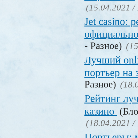
(15.04.2021 /
Jet casino: 
официально
- Разное)
(15
Лучший onl
портьер на 
Разное)
(18.
Рейтинг лу
казино
(Бло
(18.04.2021 /
Портьеры: м