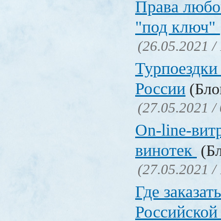
Права любо
"под ключ"
(26.05.2021 /
Турпоездки
России
(Блог
(27.05.2021 /
On-line-вит
винотек
(Бл
(27.05.2021 /
Где заказать
Российской