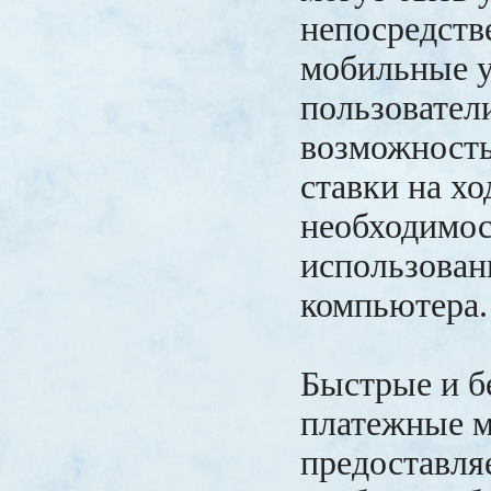
непосредств
мобильные у
пользовател
возможность
ставки на хо
необходимо
использован
компьютера.
Быстрые и б
платежные м
предоставля