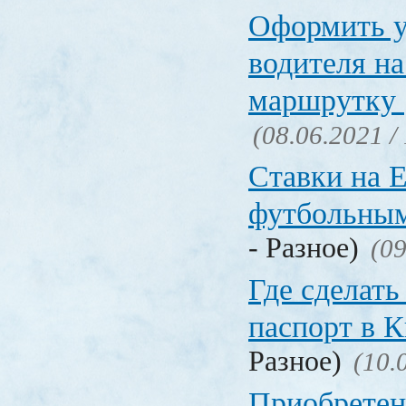
Оформить у
водителя на
маршрутку
(08.06.2021 /
Ставки на 
футбольны
- Разное)
(09
Где сделать
паспорт в
Разное)
(10.
Приобретен