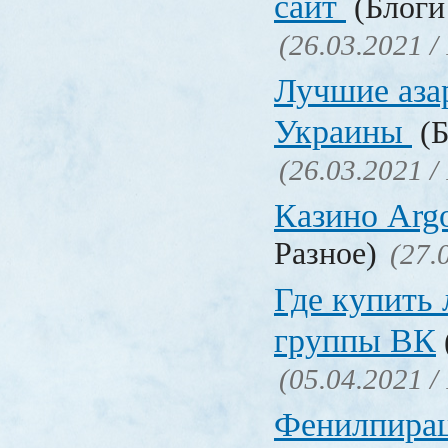
сайт
(Блоги 
(26.03.2021 /
Лучшие аза
Украины
(Б
(26.03.2021 /
Казино Ar
Разное)
(27.
Где купить
группы ВК
(05.04.2021 /
Фенилпирац