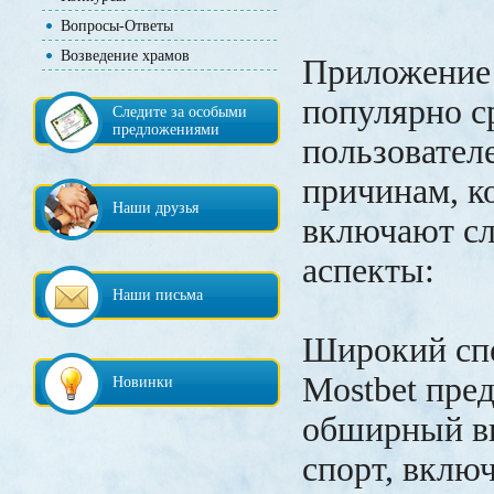
Вопросы-Ответы
Возведение храмов
Приложение
популярно с
Следите за особыми
предложениями
пользовател
причинам, к
Наши друзья
включают с
аспекты:
Наши письма
Широкий спе
Mostbet пред
Новинки
обширный вы
спорт, вклю