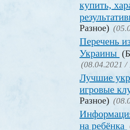
купить, хар
результати
Разное)
(05.
Перечень и
Украины
(Б
(08.04.2021 /
Лучшие укр
игровые к
Разное)
(08.
Информация
на ребёнка