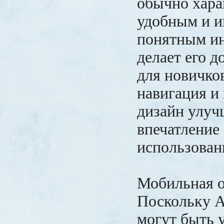
обычно хара
удобным и и
понятным ин
делает его 
для новичко
навигация и
дизайн улу
впечатление 
использован
Мобильная о
Поскольку 
могут быть 