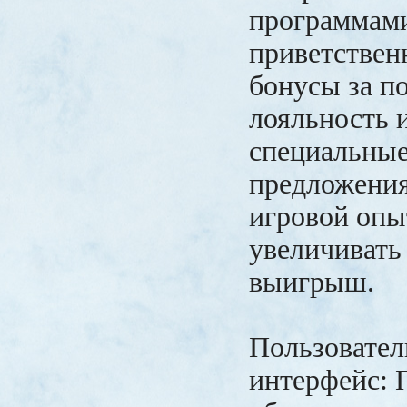
программами
приветствен
бонусы за п
лояльность 
специальные
предложени
игровой опы
увеличивать
выигрыш.
Пользовател
интерфейс: 