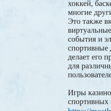
хоккей, баск
многие друг
Это также в
виртуальные
события и э
спортивные 
делает его 
для различн
пользовател
Игры казин
спортивных 