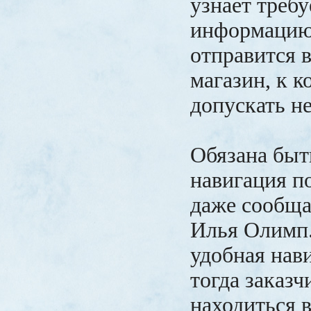
узнает треб
информацию,
отправится в
магазин, к к
допускать не
Обязана быт
навигация по
даже сообща
Илья Олимп.
удобная нави
тогда заказч
находиться 