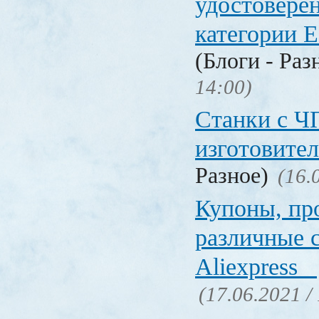
удостовере
категории Е
(Блоги - Раз
14:00)
Станки с Ч
изготовите
Разное)
(16.
Купоны, пр
различные 
Aliexpress
(17.06.2021 /