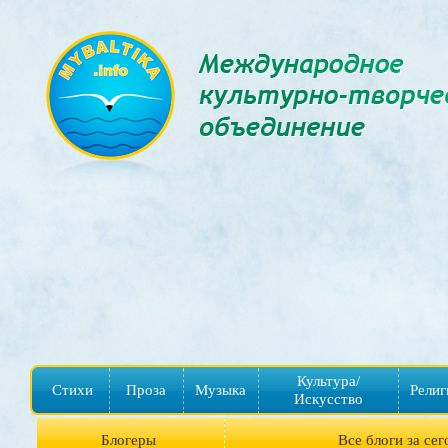
Культура/
Стихи
Проза
Музыка
Религ
Искусство
Блогеры
Все блоги за сег