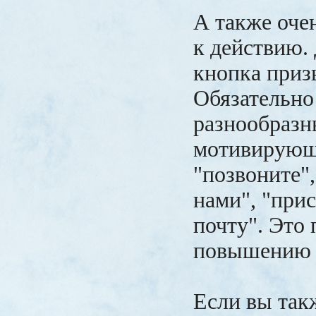
А также оче
к действию.
кнопка приз
Обязательно
разнообразн
мотивирующ
"позвоните",
нами", "при
почту". Это
повышению 
Если вы так