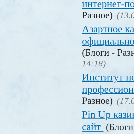
интернет-п
Разное)
(13.
Азартное к
официальн
(Блоги - Раз
14:18)
Институт 
профессио
Разное)
(17.
Pin Up кази
сайт
(Блоги 