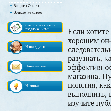
Вопросы-Ответы
Возведение храмов
Следите за особыми
предложениями
Если хотите
хорошим он-
Наши друзья
следователь
разузнать, 
эффективнос
Наши письма
магазина. Ну
понятия, ка
Новинки
выполнить, 
изучите пуб