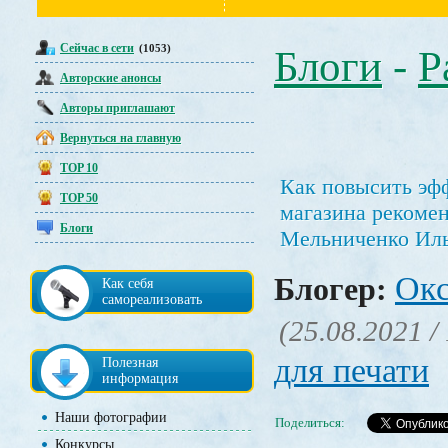
Сейчас в сети
(1053)
Блоги
-
Р
Авторские анонсы
Авторы приглашают
Вернуться на главную
TOP 10
Как повысить эфф
TOP 50
магазина рекоме
Блоги
Мельниченко Ил
Окс
Блогер:
Как себя
самореализовать
(25.08.2021 /
для печати
Полезная
информация
Наши фотографии
Поделиться:
Конкурсы