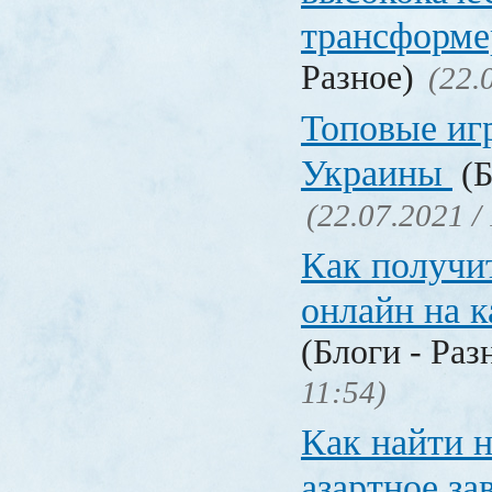
трансформ
Разное)
(22.
Топовые иг
Украины
(Б
(22.07.2021 /
Как получи
онлайн на 
(Блоги - Раз
11:54)
Как найти 
азартное за