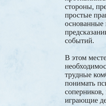
стороны, пр
простые пра
основанные 
предсказани
событий.
В этом месте
необходимос
трудные ком
понимать п
соперников, 
играющие д