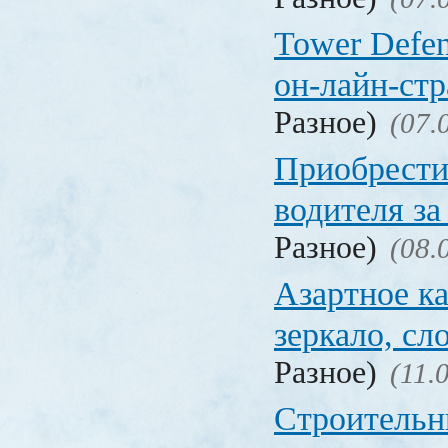
Tower Defen
он-лайн-стр
Разное)
(07.
Приобрести
водителя за
Разное)
(08.
Азартное ка
зеркало, с
Разное)
(11.
Строительн