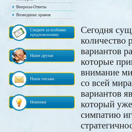
Вопросы-Ответы
Возведение храмов
Сегодня сущ
Следите за особыми
предложениями
количество 
вариантов р
Наши друзья
которые при
внимание м
Наши письма
со всей мира
вариантов яв
который уже
Новинки
симпатию иг
стратегично