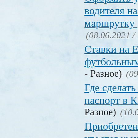
водителя на
маршрутку
(08.06.2021 /
Ставки на 
футбольны
- Разное)
(09
Где сделать
паспорт в
Разное)
(10.
Приобретен