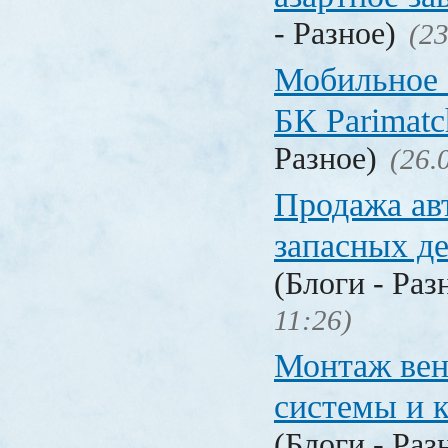
- Разное)
(23
Мобильное 
БК Parimat
Разное)
(26.
Продажа ав
запасных де
(Блоги - Раз
11:26)
Монтаж вен
системы и 
(Блоги - Раз