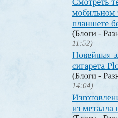
Смотреть т
мобильном 
планшете б
(Блоги - Раз
11:52)
Новейшая э
сигарета P
(Блоги - Раз
14:04)
Изготовлен
из металла 