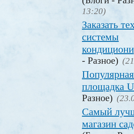
(Блоги - Раз
13:20)
Заказать т
системы
кондицион
- Разное)
(21
Популярная
площадка
Разное)
(23.
Самый лучш
магазин са