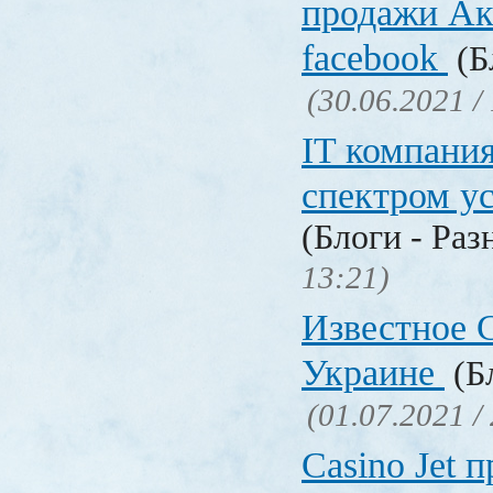
продажи Ак
facebook
(Б
(30.06.2021 /
IT компани
спектром у
(Блоги - Раз
13:21)
Известное C
Украине
(Бл
(01.07.2021 /
Сasino Jet 