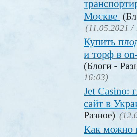
транспорти
Москве
(Бл
(11.05.2021 /
Купить пло
и торф в on
(Блоги - Раз
16:03)
Jet Сasino:
сайт в Укр
Разное)
(12.
Как можно 