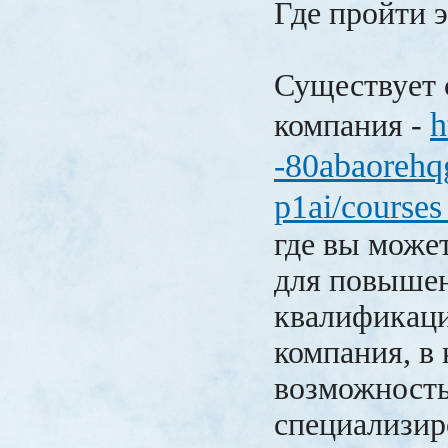
Где пройти 
Существует 
h
компания -
-80abaorehq
p1ai/courses
где вы може
для повыше
квалификаци
компания, в 
возможность
специализир