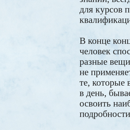
для курсов 
квалификаци
В конце конц
человек спо
разные вещи,
не применяет
те, которые 
в день, быва
освоить наи
подробности