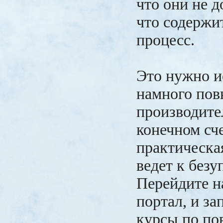
что они не д
что содержит
процесс.
Это нужно и
намного пов
производите
конечном сче
практическа
ведет к безу
Перейдите н
портал, и з
курсы по п