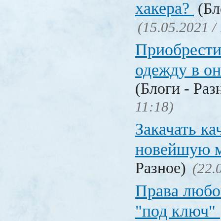
хакера?
(Бл
(15.05.2021 /
Приобрести
одежду в о
(Блоги - Раз
11:18)
Закачать ка
новейшую 
Разное)
(22.
Права любо
"под ключ"