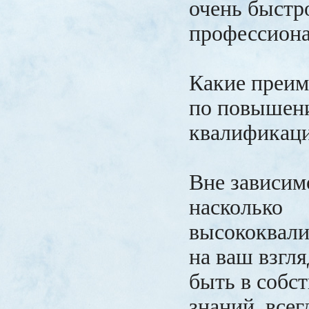
очень быстр
профессион
Какие преим
по повышен
квалификац
Вне зависим
насколько
высококвал
на ваш взгля
быть в собс
знаний, всег