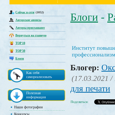
Сейчас в сети
(1052)
Блоги
-
Р
Авторские анонсы
Авторы приглашают
Вернуться на главную
TOP 10
Институт повыш
TOP 50
профессионализ
Блоги
Окс
Блогер:
Как себя
(17.03.2021 /
самореализовать
для печати
Полезная
информация
Поделиться:
Наши фотографии
Конкурсы