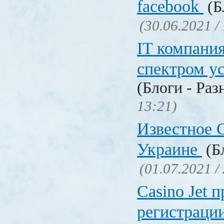
facebook
(Б
(30.06.2021 /
IT компани
спектром у
(Блоги - Раз
13:21)
Известное C
Украине
(Бл
(01.07.2021 /
Сasino Jet 
регистрации