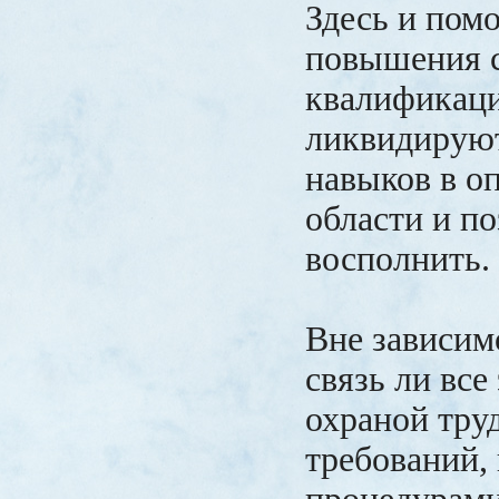
Здесь и пом
повышения 
квалификац
ликвидируют
навыков в о
области и п
восполнить.
Вне зависим
связь ли все
охраной тру
требований,