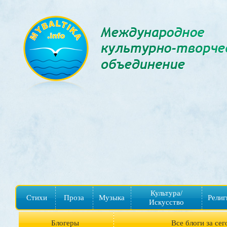
Культура/
Стихи
Проза
Музыка
Религ
Искусство
Блогеры
Все блоги за сег