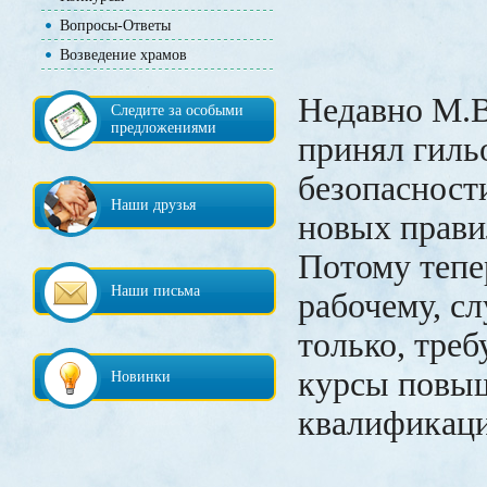
Вопросы-Ответы
Возведение храмов
Недавно М.
Следите за особыми
предложениями
принял гиль
безопасности
Наши друзья
новых прави
Потому тепе
Наши письма
рабочему, с
только, треб
курсы повы
Новинки
квалификац