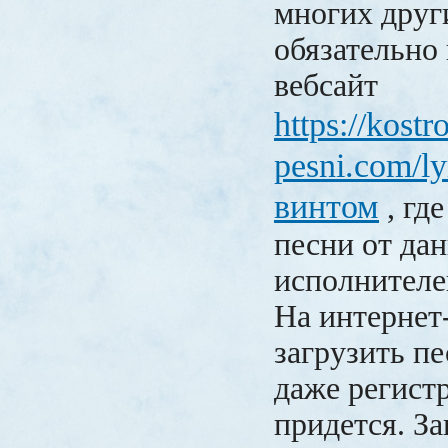
многих друг
обязательно 
вебсайт
https://kostr
pesni.com/ly
винтом
, гд
песни от да
исполнителей
На интернет
загрузить пе
даже регистр
придется. З