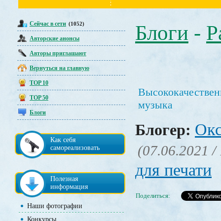
Сейчас в сети
(1052)
Блоги
-
Р
Авторские анонсы
Авторы приглашают
Вернуться на главную
TOP 10
Высококачествен
TOP 50
музыка
Блоги
Окс
Блогер:
Как себя
(07.06.2021 /
самореализовать
для печати
Полезная
информация
Поделиться:
Наши фотографии
Конкурсы