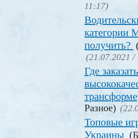
11:17)
Водительск
категории М
получить?
(
(21.07.2021 /
Где заказат
высококаче
трансформ
Разное)
(22.
Топовые иг
Украины
(Б