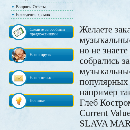
Вопросы-Ответы
Возведение храмов
Желаете зак
Следите за особыми
предложениями
музыкальные
но не знаете
Наши друзья
собрались з
музыкальные
Наши письма
популярных 
например та
Глеб Костро
Новинки
Current Valu
SLAVA MAR