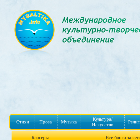
Культура/
Стихи
Проза
Музыка
Религ
Искусство
Блогеры
Все блоги за сег