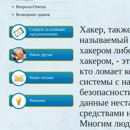
Вопросы-Ответы
Возведение храмов
Хакер, такж
Следите за особыми
предложениями
называемый
хакером либ
Наши друзья
хакером, - э
кто ломает 
Наши письма
системы с н
безопасности
данные нес
Новинки
средствами 
Многим люд