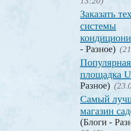
13:20)
Заказать т
системы
кондицион
- Разное)
(21
Популярная
площадка
Разное)
(23.
Самый лучш
магазин са
(Блоги - Раз