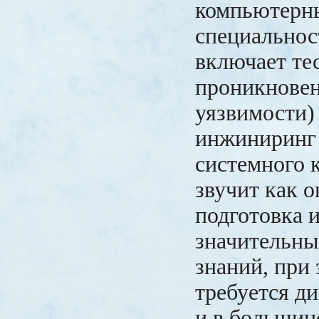
компьютерн
специальнос
включает те
проникновен
уязвимости)
инжиниринг 
системного к
звучит как 
подготовка и
значительны
знаний, при 
требуется д
и в большин