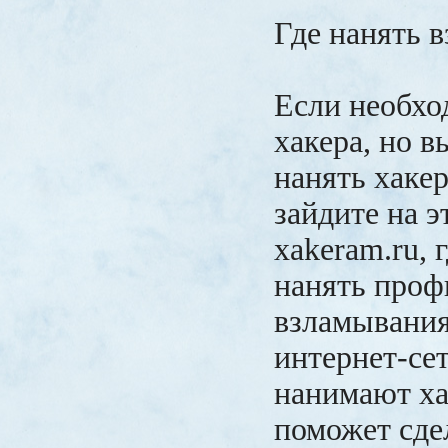
Где нанять 
Если необхо
хакера, но вы
нанять хакер
зайдите на э
xakeram.ru, 
нанять проф
взламывания
интернет-сет
нанимают ха
поможет сде