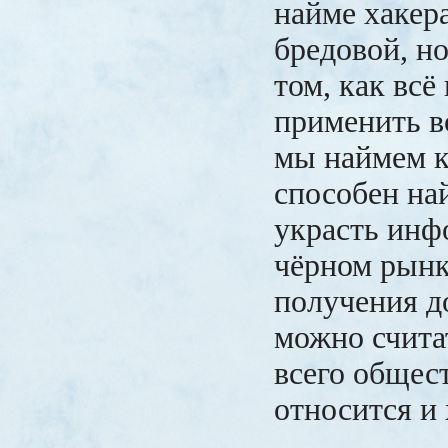
найме хакер
бредовой, но
том, как всё
применить во
мы наймем ко
способен на
украсть инф
чёрном рынк
получения до
можно счита
всего общест
относится и 