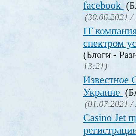
facebook
(Б
(30.06.2021 /
IT компани
спектром у
(Блоги - Раз
13:21)
Известное C
Украине
(Бл
(01.07.2021 /
Сasino Jet 
регистрации