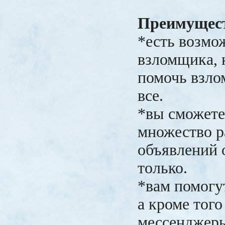
Преимущест
*есть возмо
взломщика, 
помочь взло
все.
*вы сможете
множество 
объявлений о
только.
*вам помогут
а кроме того
мессенджер