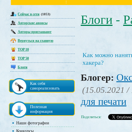
Сейчас в сети
(1053)
Блоги
-
Р
Авторские анонсы
Авторы приглашают
Вернуться на главную
TOP 10
Как можно нанят
TOP 50
хакера?
Блоги
Окс
Блогер:
Как себя
(15.05.2021 /
самореализовать
для печати
Полезная
информация
Поделиться:
Наши фотографии
Конкурсы