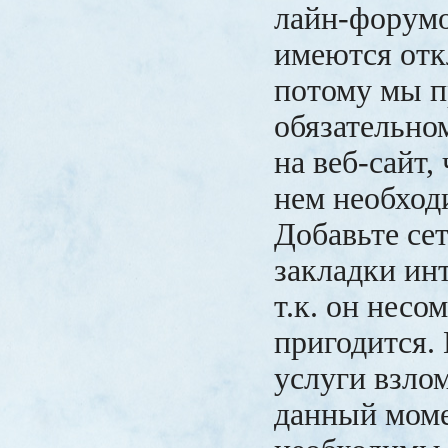
лайн-форумо
имеются отк
потому мы п
обязательно
на веб-сайт,
нем необход
Добавьте сет
закладки инт
т.к. он несо
пригодится.
услуги взло
данный моме