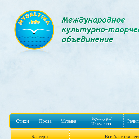
Культура/
Стихи
Проза
Музыка
Религ
Искусство
Блогеры
Все блоги за сег