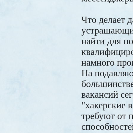
Что делает д
устрашающим
найти для п
квалифициро
намного прощ
На подавля
большинстве
вакансий сег
"хакерские в
требуют от 
способносте