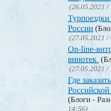
(26.05.2021 /
Турпоездки
России
(Блог
(27.05.2021 /
On-line-вит
винотек
(Бл
(27.05.2021 /
Где заказать
Российской
(Блоги - Раз
14:56)