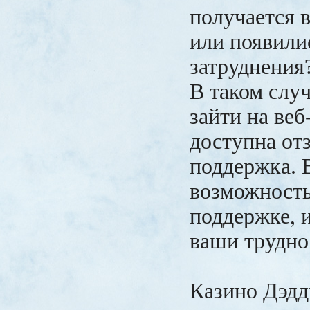
получается 
или появили
затруднения
В таком случ
зайти на веб
доступна от
поддержка. 
возможность
поддержке, 
ваши трудно
Казино Дэдд