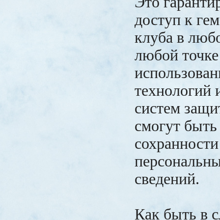
Это гаранти
доступ к ге
клуба в любо
любой точке
использова
технологий 
систем защи
смогут быть
сохранности
персональн
сведений.
Как быть в с