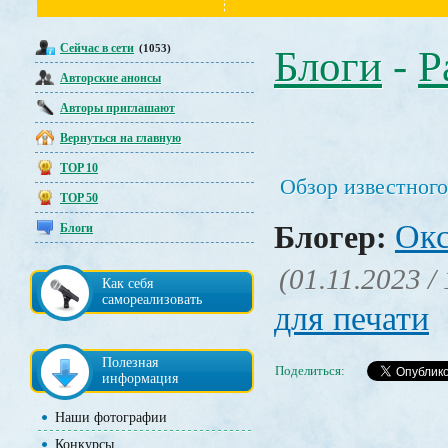
Сейчас в сети
(1053)
Блоги
-
Р
Авторские анонсы
Авторы приглашают
Вернуться на главную
TOP 10
Обзор известного
TOP 50
Окс
Блогер:
Блоги
(01.11.2023 /
Как себя
самореализовать
для печати
Полезная
Поделиться:
информация
Наши фотографии
Конкурсы