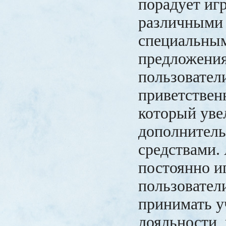
порадует иг
различными 
специальны
предложени
пользовател
приветствен
который уве
дополнител
средствами.
постоянно 
пользовател
принимать у
лояльности,