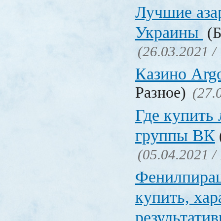
Лучшие аза
Украины
(Б
(26.03.2021 /
Казино Ar
Разное)
(27.
Где купить
группы ВК
(05.04.2021 /
Фенилпирац
купить, хар
результати