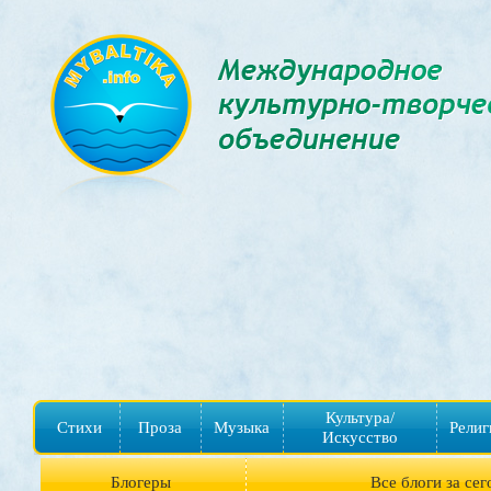
Культура/
Стихи
Проза
Музыка
Религ
Искусство
Блогеры
Все блоги за сег