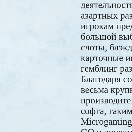
деятельност
азартных ра
игрокам пре
большой выб
слоты, блэкд
карточные и
гемблинг ра
Благодаря с
весьма кру
производите
софта, таки
Microgaming,