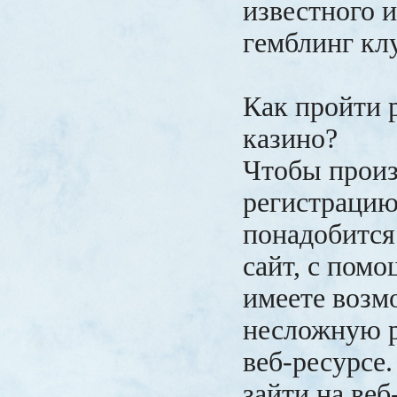
известного 
гемблинг кл
Как пройти 
казино?
Чтобы произ
регистрацию
понадобится
сайт, с пом
имеете возм
несложную р
веб-ресурсе
зайти на веб