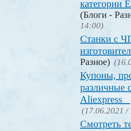
категории Е
(Блоги - Раз
14:00)
Станки с Ч
изготовите
Разное)
(16.
Купоны, пр
различные 
Aliexpress
(17.06.2021 /
Смотреть т