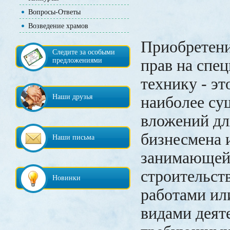
Вопросы-Ответы
Возведение храмов
Приобретени
Следите за особыми
предложениями
прав на спе
технику - эт
Наши друзья
наиболее су
вложений дл
бизнесмена 
Наши письма
занимающей
строительст
Новинки
работами ил
видами деят