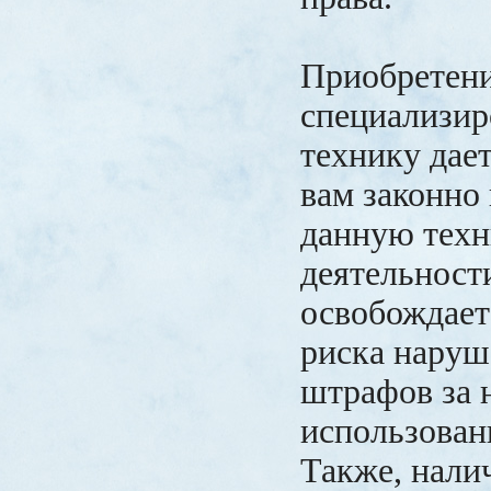
Приобретени
специализи
технику дае
вам законно
данную техн
деятельност
освобождает
риска наруш
штрафов за 
использован
Также, нали