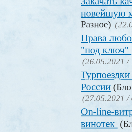
Закачать ка
новейшую 
Разное)
(22.
Права любо
"под ключ"
(26.05.2021 /
Турпоездки
России
(Блог
(27.05.2021 /
On-line-вит
винотек
(Бл