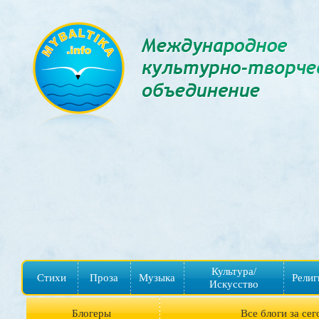
Культура/
Стихи
Проза
Музыка
Религ
Искусство
Блогеры
Все блоги за сег