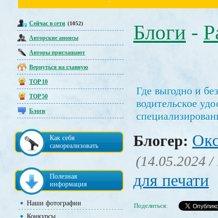
Сейчас в сети
(1052)
Блоги
-
Р
Авторские анонсы
Авторы приглашают
Вернуться на главную
TOP 10
Где выгодно и бе
TOP 50
водительское удо
Блоги
специализирован
Окс
Блогер:
Как себя
самореализовать
(14.05.2024 /
для печати
Полезная
информация
Наши фотографии
Поделиться:
Конкурсы