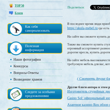
TOP 50
Поделиться:
Блоги
В последнее время люди прио
Как себя
https://akula-mebel.ru
где есть
самореализовать
На сайте вы сможете купить д
Также вы сможете купить стул
Полезная
огромный ассортимент разнооб
информация
дорогие кресла, купить дорог
Наши фотографии
На сайте мебель высококачест
требуемую мебель для вас, ко
Конкурсы
Вопросы-Ответы
( Смотреть другие бл
Возведение храмов
Другие блоги автора в этом р
Изготовитель студийных ди
Следите за особыми
предложениями
Casino Sol: официальный и
Азартное казино Rox обзор