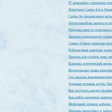
IT компания с широким спе
Известное Casino Sol в Укр
Сasino Jet прохождение рег
Антигравийная защита кузо
Продажа окон из пластика 
Заказать специальную спр
Самые лучшие азартные ка
Рейтинговые азартные каз
Продать или купить онко л
Клиника эстетической меди
Водительские права категор
Где заказать высококачеств
Топовые игровые клубы Ук
Как получить кредит онлайн
Как найти надежное азартно
Мобильное зеркало рабочее 
Продажа автостекол и запас