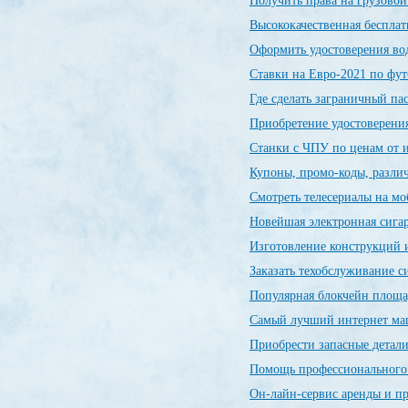
Получить права на грузовой
Высококачественная беспла
Оформить удостоверения во
Ставки на Евро-2021 по фу
Где сделать заграничный п
Приобретение удостоверения
Станки с ЧПУ по ценам от 
Купоны, промо-коды, разли
Смотреть телесериалы на м
Новейшая электронная сиг
Изготовление конструкций и
Заказать техобслуживание 
Популярная блокчейн пло
Самый лучший интернет ма
Приобрести запасные детал
Помощь профессиональног
Он-лайн-сервис аренды и п