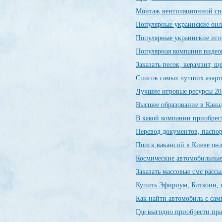
Монтаж вентиляционной си
Популярные украинские он
Популярные украинские иг
Популярная компания видео
Заказать песок, керамзит, 
Список самых лучших азарт
Лучшие игровые ресурсы 20
Высшее образование в Канад
В какой компании приобрес
Перевод документов, паспор
Поиск вакансий в Киеве о
Космические автомобильны
Заказать массовые смс расс
Купить Эфириум, Биткоин, 
Как найти автомобиль с са
Где выгодно приобрести пр