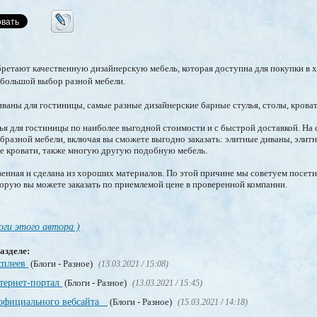
бретают качественную дизайнерскую мебель, которая доступна для покупки в
 большой выбор разной мебели.
иваны для гостиницы, самые разные дизайнерские барные стулья, столы, кроват
ья для гостиницы по наиболее выгодной стоимости и с быстрой доставкой. На 
разной мебели, включая вы сможете выгодно заказать: элитные диваны, элитн
ие кровати, также многую другую подобную мебель.
венная и сделана из хороших материалов. По этой причине мы советуем посети
торую вы можете заказать по приемлемой цене в проверенной компании.
оги этого автора )
азделе:
сплеев
(Блоги - Разное)
(13.03.2021 / 15:08)
нтернет-портал
(Блоги - Разное)
(13.03.2021 / 15:45)
 официального вебсайта
(Блоги - Разное)
(15.03.2021 / 14:18)