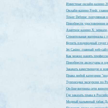
Известные онлайн-казино 
Онлайн-казино Fresh: глав
Tower Defense: популярная о
Приобрести удостоверение в
Азартное казино X: зеркало
Строительные материалы с 
Купить плодородный грунт и
Jet Сasino: главный web-сай
Как можно нанять професси
Приобрести аксессуары и о
Закачать качественную и н
Права любой категории "по
Турпоездки экскурсии по Р
On-line-витрина сети винот
Где заказать права в Росси
Модный кальянный табак Да