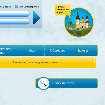
страция
Забыли пароль?
ярмарки,
Идеи
Общества
Блоги
ики
Самые коментируемые блоги
Поиск по сайту