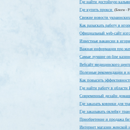
Где найти достойную калья
Где купить прокси
(Блоги - 
Свежие новости украинских
Как разыскать работу в иго
Официальный web-сайт изг
Известные вакансии в игор
Важная информация про ма
Самые лучшие on-line кази
Вебсайт медицинского цент
Полезные рекомендации и и
Как повысить эффективност
Где найти работу в области
Современный дизайн домашн
Где заказать коврики для т
Где заказывать оклейку тра
Приобретение и продажа б
Интернет магазин женской