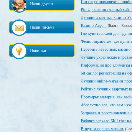
Институт повышения профе
Наши друзья
Pin Up казино главный сайт
Лучшие азартные казино У
Казино Argo
(Блоги - Разно
Наши письма
Где купить людей для груп
Фенилпирацетам: где купить
Перечень известных казин
Новинки
Лучшие украинские игровы
Информация про алименты 
Jet casino: регистрация на 
Лучший online-магазин порт
Рейтинг лучших азартных 
Портьеры: материя, как выби
Абсолютно все, что вам нуж
Заправка и восстановление
Рабочее зеркало БК 1xbet на
Выкуп и оценка машин
(Бло