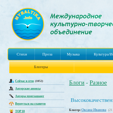
Стихи
Проза
Музыка
Культура/И
Блогеры
Сейчас в сети
Блоги
Разное
(1052)
-
Авторские анонсы
Авторы приглашают
Высококачествен
Вернуться на главную
Блогер:
Оксана Иванова
(21
TOP 10