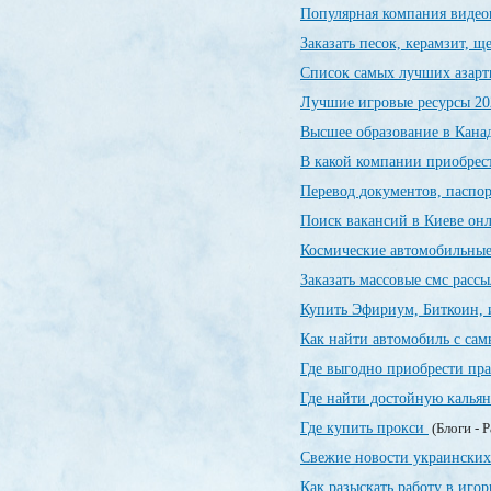
Популярная компания видео
Заказать песок, керамзит, 
Список самых лучших азарт
Лучшие игровые ресурсы 20
Высшее образование в Канад
В какой компании приобрес
Перевод документов, паспор
Поиск вакансий в Киеве о
Космические автомобильны
Заказать массовые смс расс
Купить Эфириум, Биткоин, 
Как найти автомобиль с са
Где выгодно приобрести пр
Где найти достойную калья
Где купить прокси
(Блоги - 
Свежие новости украинских
Как разыскать работу в иго