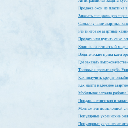
Антигравийная защита кузо
Продажа окон из пластика 
Заказать специальную спр
Самые лучшие азартные ка
Рейтинговые азартные каз
Продать или купить онко л
Клиника эстетической меди
Водительские права категор
Где заказать высококачеств
Топовые игровые клубы Ук
Как получить кредит онлайн
Как найти надежное азартно
Мобильное зеркало рабочее 
Продажа автостекол и запас
Монтаж вентиляционной си
Популярные украинские он
Популярные украинские иг