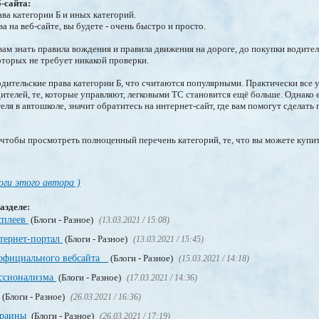
-сайта:
ава категории Б и иных категорий.
а на веб-сайте, вы будете - очень быстро и просто.
вам знать правила вождения и правила движения на дороге, до покупки водите
оторых не требует никакой проверки.
одительские права категории Б, что считаются популярными. Практически все
ителей, те, которые управляют, легковыми ТС становится ещё больше. Однако е
ля в автошколе, значит обратитесь на интернет-сайт, где вам помогут сделать 
, чтобы просмотреть полноценный перечень категорий, те, что вы можете купит
оги этого автора )
азделе:
сплеев
(Блоги - Разное)
(13.03.2021 / 15:08)
нтернет-портал
(Блоги - Разное)
(13.03.2021 / 15:45)
 официального вебсайта
(Блоги - Разное)
(15.03.2021 / 14:18)
ссионализма
(Блоги - Разное)
(17.03.2021 / 14:36)
(Блоги - Разное)
(26.03.2021 / 16:36)
краины
(Блоги - Разное)
(26.03.2021 / 17:19)