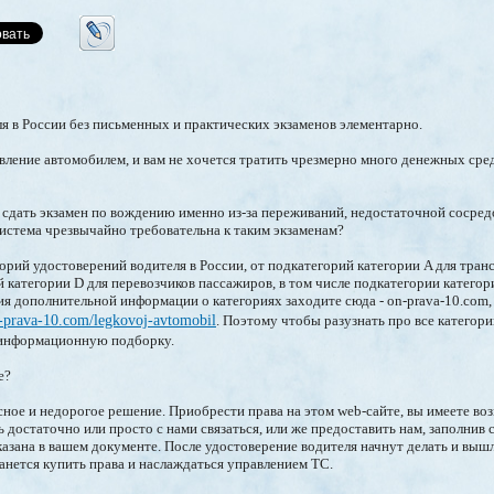
я в России без письменных и практических экзаменов элементарно.
вление автомобилем, и вам не хочется тратить чрезмерно много денежных сред
ли сдать экзамен по вождению именно из-за переживаний, недостаточной сосре
система чрезвычайно требовательна к таким экзаменам?
орий удостоверений водителя в России, от подкатегорий категории A для тра
 категории D для перевозчиков пассажиров, в том числе подкатегории категори
ия дополнительной информации о категориях заходите сюда - on-prava-10.com, 
on-prava-10.com/legkovoj-avtomobil
. Поэтому чтобы разузнать про все категори
 информационную подборку.
е?
ное и недорогое решение. Приобрести права на этом web-сайте, вы имеете воз
ь достаточно или просто с нами связаться, или же предоставить нам, заполнив
азана в вашем документе. После удостоверение водителя начнут делать и выш
анется купить права и наслаждаться управлением ТС.