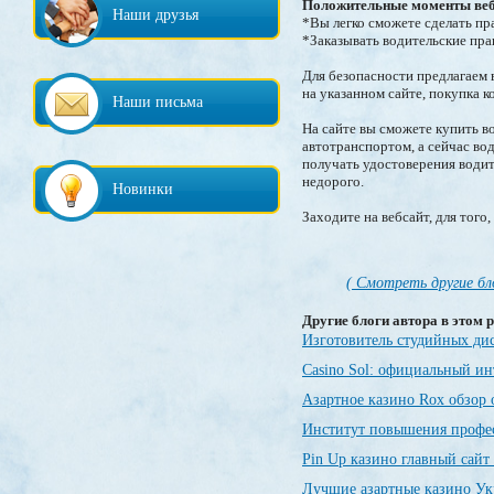
Положительные моменты веб
Наши друзья
*Вы легко сможете сделать пр
*Заказывать водительские прав
Для безопасности предлагаем 
на указанном сайте, покупка к
Наши письма
На сайте вы сможете купить в
автотранспортом, а сейчас вод
получать удостоверения водите
недорого.
Новинки
Заходите на вебсайт, для того
( Смотреть другие бл
Другие блоги автора в этом р
Изготовитель студийных ди
Casino Sol: официальный и
Азартное казино Rox обзор
Институт повышения профе
Pin Up казино главный сайт
Лучшие азартные казино У