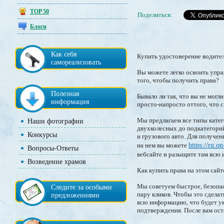
TOP 50
Поделиться:
Блоги
Как себя
Купить удостоверение водител
самореализовать
Вы можете легко освоить упра
того, чтобы получить права?
Полезная
Бывало ли так, что вы не мог
информация
просто-напросто оттого, что 
Мы предлагаем все типы катег
Наши фотографии
двухколесных до подкатегорий
Конкурсы
и грузового авто. Для получен
на нем вы можете
https://ru.
Вопросы-Ответы
вебсайте и разыщите там всю
Возведение храмов
Как купить права на этом сайт
Мы советуем быстрое, безопас
Следите за особыми
пару кликов. Чтобы это сделат
предложениями
всю информацию, что будет ук
подтверждения. После вам ост