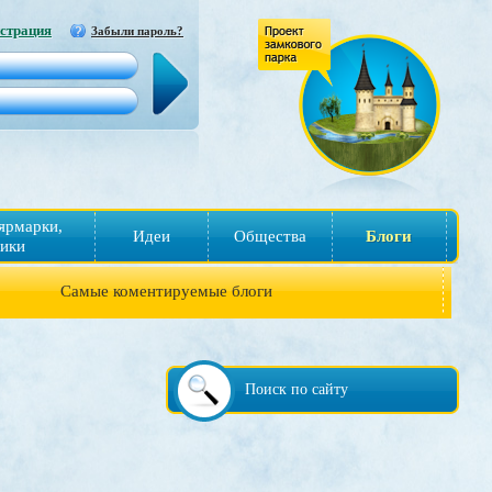
страция
Забыли пароль?
ярмарки,
Идеи
Общества
Блоги
ики
Самые коментируемые блоги
Поиск по сайту