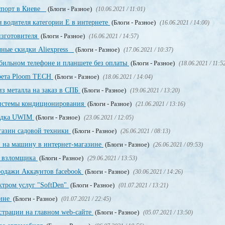
аспорт в Киеве
(Блоги - Разное)
(10.06.2021 / 11:01)
 водителя категории Е в интернете
(Блоги - Разное)
(16.06.2021 / 14:00)
изготовителя
(Блоги - Разное)
(16.06.2021 / 14:57)
чные скидки Aliexpress
(Блоги - Разное)
(17.06.2021 / 10:37)
обильном телефоне и планшете без оплаты
(Блоги - Разное)
(18.06.2021 / 11:5
арета Ploom TECH
(Блоги - Разное)
(18.06.2021 / 14:04)
з металла на заказ в СПБ
(Блоги - Разное)
(19.06.2021 / 13:20)
системы кондиционирования
(Блоги - Разное)
(21.06.2021 / 13:16)
щадка UWIM
(Блоги - Разное)
(23.06.2021 / 12:05)
газин садовой техники
(Блоги - Разное)
(26.06.2021 / 08:13)
и на машину в интернет-магазине
(Блоги - Разное)
(26.06.2021 / 09:53)
о взломщика
(Блоги - Разное)
(29.06.2021 / 13:53)
родажи Аккаунтов facebook
(Блоги - Разное)
(30.06.2021 / 14:26)
ктром услуг "SoftDen"
(Блоги - Разное)
(01.07.2021 / 13:21)
аине
(Блоги - Разное)
(01.07.2021 / 22:45)
истрации на главном web-сайте
(Блоги - Разное)
(05.07.2021 / 13:50)