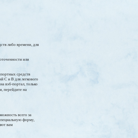
ств либо времени, для
доточенности или
нспортных средств
й C и В для легкового
на вэб-портал, только
и, перейдите на
можность всего за
 специальную форму,
лют вам