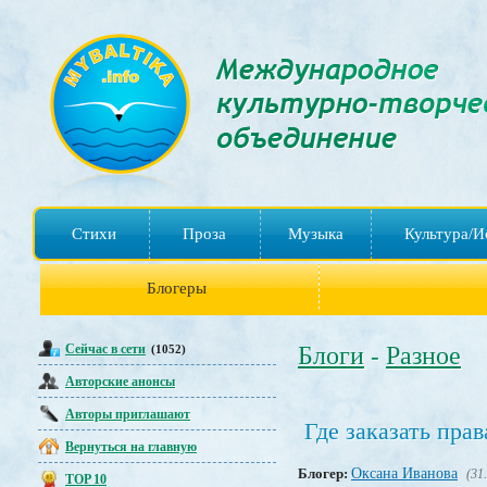
Стихи
Проза
Музыка
Культура/И
Блогеры
Сейчас в сети
Блоги
Разное
(1052)
-
Авторские анонсы
Авторы приглашают
Где заказать пра
Вернуться на главную
Блогер:
Оксана Иванова
(31
TOP 10