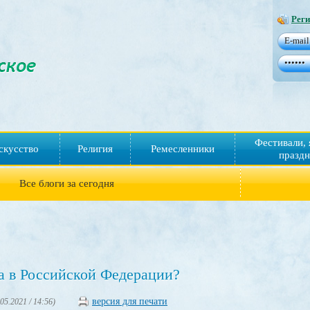
Реги
Фестивали, 
скусство
Религия
Ремесленники
праздн
Все блоги за сегодня
ва в Российской Федерации?
версия для печати
.05.2021 / 14:56)