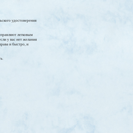
льского удостоверения
 управляют легковым
сли у вас нет желания
права и быстро, и
ь.