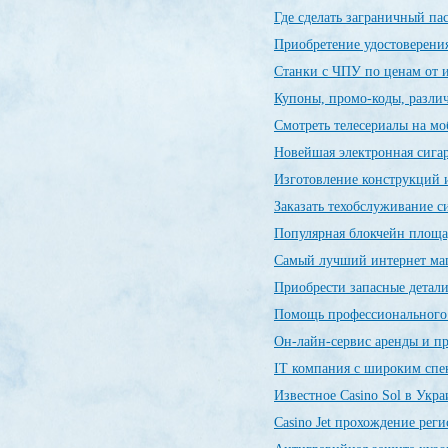
Где сделать заграничный п
Приобретение удостоверения
Станки с ЧПУ по ценам от 
Купоны, промо-коды, разли
Смотреть телесериалы на м
Новейшая электронная сиг
Изготовление конструкций и
Заказать техобслуживание 
Популярная блокчейн пло
Самый лучший интернет ма
Приобрести запасные детал
Помощь профессиональног
Он-лайн-сервис аренды и п
IT компания с широким спе
Известное Casino Sol в Укр
Сasino Jet прохождение рег