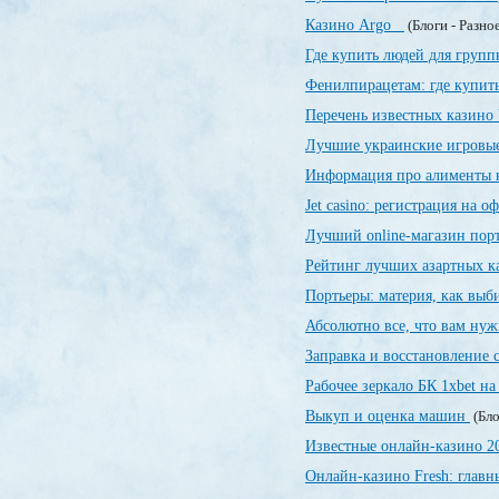
Казино Argo
(Блоги - Разно
Где купить людей для груп
Фенилпирацетам: где купить
Перечень известных казин
Лучшие украинские игровы
Информация про алименты 
Jet casino: регистрация на 
Лучший online-магазин порт
Рейтинг лучших азартных 
Портьеры: материя, как выби
Абсолютно все, что вам нуж
Заправка и восстановление
Рабочее зеркало БК 1xbet на
Выкуп и оценка машин
(Бло
Известные онлайн-казино 
Онлайн-казино Fresh: глав