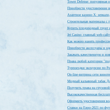
Tower Defense: популярная о
Приобрести удостоверение в
Азартное казино X: зеркало
Строительные материалы с 
Купить плодородный грунт и
Jet Сasino: главный web-сай
Как можно нанять професси
Приобрести аксессуары и о
Закачать качественную и н
Права любой категории "по
Турпоездки экскурсии по Р
On-line-витрина сети винот
Модный кальянный табак Да
Получить права на грузовой
Высококачественная беспла
Оформить удостоверения во
Ставки на Евро-2021 по фу