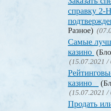
Заказать с
справку 2-
подтвержд
Разное)
(07.
Самые лучш
казино
(Бло
(15.07.2021 /
Рейтинговы
казино
(Бл
(15.07.2021 /
Продать ил