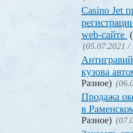
Сasino Jet 
регистрации
web-сайте
(
(05.07.2021 /
Антигравий
кузова авт
Разное)
(06.
Продажа ок
в Раменско
Разное)
(07.