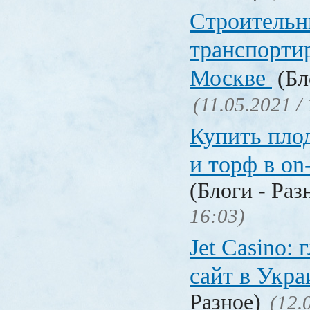
Строительн
транспорти
Москве
(Бл
(11.05.2021 /
Купить пло
и торф в on
(Блоги - Раз
16:03)
Jet Сasino:
сайт в Укр
Разное)
(12.