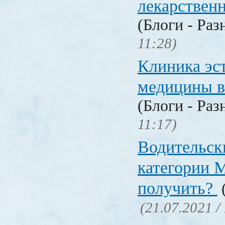
лекарстве
(Блоги - Раз
11:28)
Клиника эс
медицины в
(Блоги - Раз
11:17)
Водительск
категории М
получить?
(
(21.07.2021 /