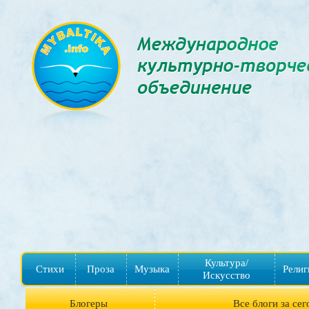
Культура/
Стихи
Проза
Музыка
Религ
Искусство
Блогеры
Все блоги за сег