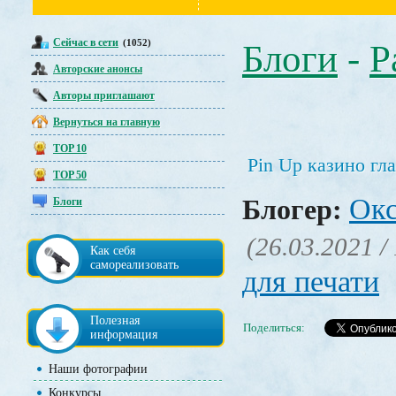
Сейчас в сети
(1052)
Блоги
-
Р
Авторские анонсы
Авторы приглашают
Вернуться на главную
TOP 10
Pin Up казино гл
TOP 50
Окс
Блогер:
Блоги
(26.03.2021 /
Как себя
самореализовать
для печати
Полезная
Поделиться:
информация
Наши фотографии
Конкурсы