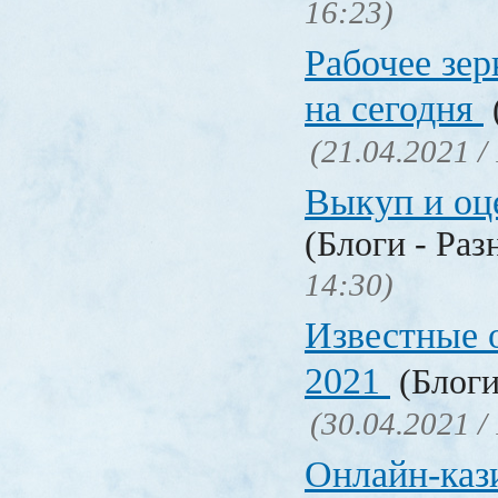
16:23)
Рабочее зер
на сегодня
(21.04.2021 /
Выкуп и о
(Блоги - Раз
14:30)
Известные 
2021
(Блоги
(30.04.2021 /
Онлайн-кази