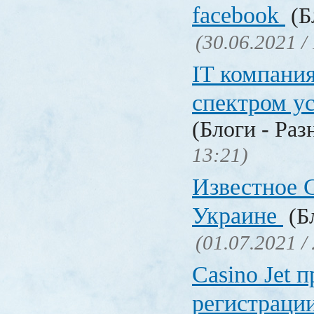
facebook
(Б
(30.06.2021 /
IT компани
спектром у
(Блоги - Раз
13:21)
Известное C
Украине
(Бл
(01.07.2021 /
Сasino Jet 
регистрации