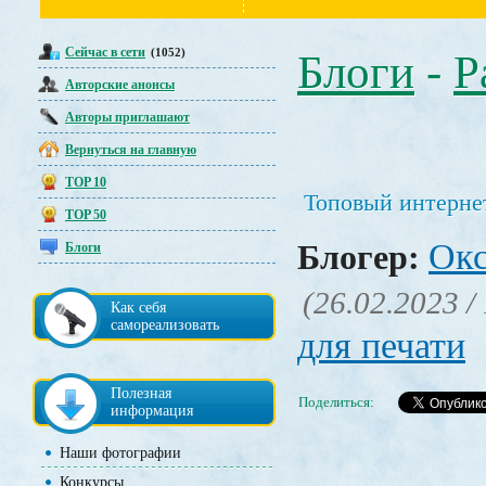
Сейчас в сети
(1052)
Блоги
-
Р
Авторские анонсы
Авторы приглашают
Вернуться на главную
TOP 10
Топовый интернет
TOP 50
Окс
Блогер:
Блоги
(26.02.2023 /
Как себя
самореализовать
для печати
Полезная
Поделиться:
информация
Наши фотографии
Конкурсы