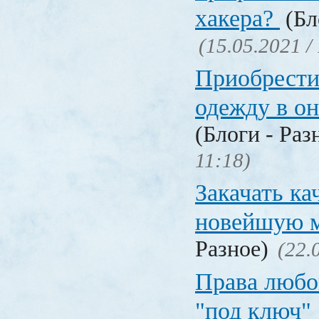
хакера?
(Бл
(15.05.2021 /
Приобрести
одежду в о
(Блоги - Раз
11:18)
Закачать ка
новейшую 
Разное)
(22.
Права любо
"под ключ"