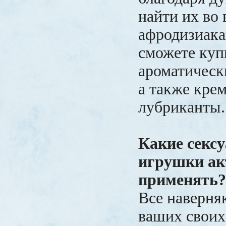
найти их во 
афродизиака
сможете куп
ароматически
а также кре
лубриканты.
Какие секс
игрушки ак
применять?
Все наверняк
ваших своих 