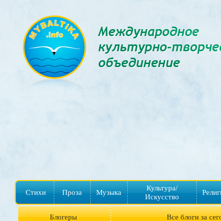
Культура/
Стихи
Проза
Музыка
Религ
Искусство
Блогеры
Все блоги за сег