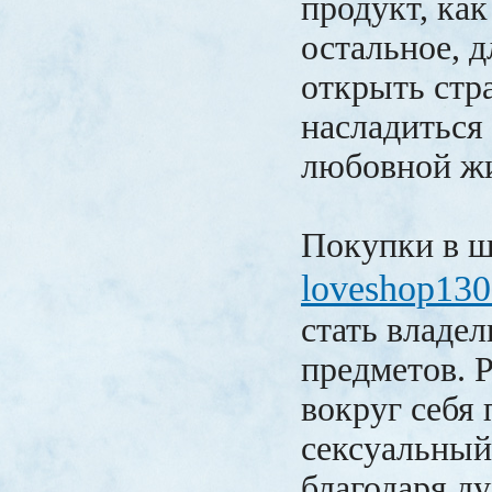
продукт, как
остальное, д
открыть стр
насладиться
любовной ж
Покупки в 
loveshop13
стать владе
предметов. 
вокруг себя
сексуальный
благодаря д