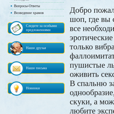
Вопросы-Ответы
Добро пожал
Возведение храмов
шоп, где вы
Следите за особыми
все необход
предложениями
эротические
только вибр
Наши друзья
фаллоимитат
пушистые ль
Наши письма
оживить сек
В спальню з
Новинки
однообразие
скуки, а мож
любите эксп