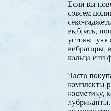
Если вы нов
совсем пони
секс-гаджет
выбрать, по
устоявшуюся 
вибраторы, 
кольца или 
Часто покуп
комплекты 
косметику, к
лубриканты.