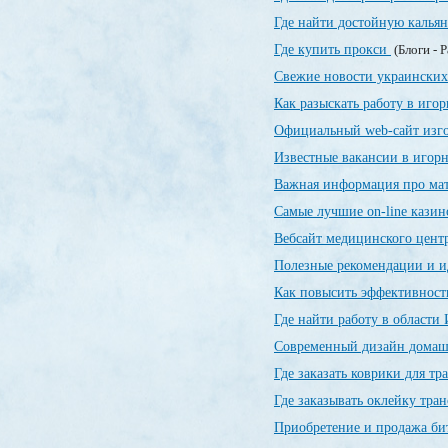
Где найти достойную калья
Где купить прокси
(Блоги - 
Свежие новости украинских
Как разыскать работу в иго
Официальный web-сайт изг
Известные вакансии в игор
Важная информация про ма
Самые лучшие on-line кази
Вебсайт медицинского цент
Полезные рекомендации и и
Как повысить эффективност
Где найти работу в области
Современный дизайн домашн
Где заказать коврики для т
Где заказывать оклейку тра
Приобретение и продажа б