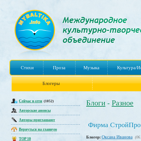
Стихи
Проза
Музыка
Культура/И
Блогеры
Сейчас в сети
Блоги
Разное
(1052)
-
Авторские анонсы
Авторы приглашают
Фирма СтройПро
Вернуться на главную
Блогер:
Оксана Иванова
(06
TOP 10