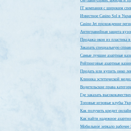
Он-лайн-сервис аренды и п
IT компания с широким спе
Известное Casino Sol в Укр
Сasino Jet прохождение рег
Антигравийная защита кузо
Продажа окон из пластика 
Заказать специальную спр
Самые лучшие азартные ка
Рейтинговые азартные каз
Продать или купить онко л
Клиника эстетической меди
Водительские права категор
Где заказать высококачеств
Топовые игровые клубы Ук
Как получить кредит онлайн
Как найти надежное азартно
Мобильное зеркало рабочее 