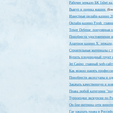
Рабочее зеркало БК 1xbet на
Выкуп и оценка машин
(Бло
Известные онлайн-казино 
Онлайн-казино Fresh: глав
Tower Defense: популярная о
Приобрести удостоверение в
Азартное казино X: зеркало
Строительные материалы с 
Купить плодородный грунт и
Jet Сasino: главный web-сай
Как можно нанять професси
Приобрести аксессуары и о
Закачать качественную и н
Права любой категории "по
Турпоездки экскурсии по Р
On-line-витрина сети винот
Где заказать права в Росси