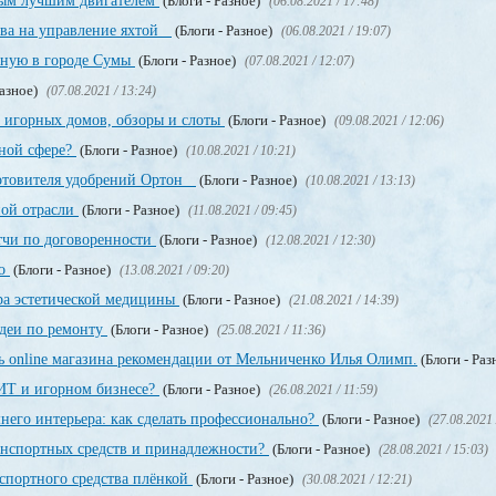
мым лучшим двигателем
(Блоги - Разное)
(06.08.2021 / 17:48)
ава на управление яхтой
(Блоги - Разное)
(06.08.2021 / 19:07)
нную в городе Сумы
(Блоги - Разное)
(07.08.2021 / 12:07)
Разное)
(07.08.2021 / 13:24)
 игорных домов, обзоры и слоты
(Блоги - Разное)
(09.08.2021 / 12:06)
рной сфере?
(Блоги - Разное)
(10.08.2021 / 10:21)
отовителя удобрений Ортон
(Блоги - Разное)
(10.08.2021 / 13:13)
ной отрасли
(Блоги - Разное)
(11.08.2021 / 09:45)
тчи по договоренности
(Блоги - Разное)
(12.08.2021 / 12:30)
но
(Блоги - Разное)
(13.08.2021 / 09:20)
ра эстетической медицины
(Блоги - Разное)
(21.08.2021 / 14:39)
деи по ремонту
(Блоги - Разное)
(25.08.2021 / 11:36)
ь online магазина рекомендации от Мельниченко Илья Олимп.
(Блоги - Раз
 ИТ и игорном бизнесе?
(Блоги - Разное)
(26.08.2021 / 11:59)
его интерьера: как сделать профессионально?
(Блоги - Разное)
(27.08.2021 
ранспортных средств и принадлежности?
(Блоги - Разное)
(28.08.2021 / 15:03)
нспортного средства плёнкой
(Блоги - Разное)
(30.08.2021 / 12:21)