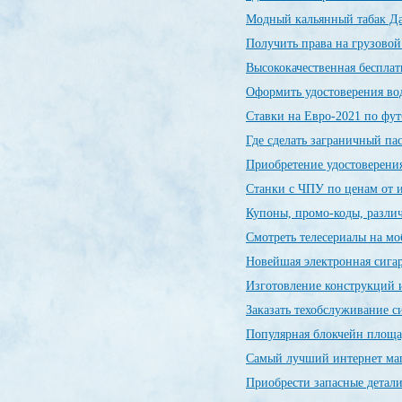
Модный кальянный табак Да
Получить права на грузовой
Высококачественная беспла
Оформить удостоверения во
Ставки на Евро-2021 по фу
Где сделать заграничный п
Приобретение удостоверения
Станки с ЧПУ по ценам от 
Купоны, промо-коды, разли
Смотреть телесериалы на м
Новейшая электронная сиг
Изготовление конструкций и
Заказать техобслуживание 
Популярная блокчейн пло
Самый лучший интернет ма
Приобрести запасные детал