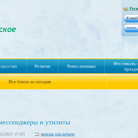
Реги
Фестивали, 
скусство
Религия
Ремесленники
праздн
Все блоги за сегодня
мессенджеры и утилиты
версия для печати
.12.2023 / 17:07)