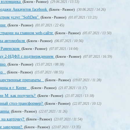
о взломщика
(Блоги - Разное)
(29.06.2021 / 13:53)
родажи Аккаунтов facebook
(Блоги - Разное)
(30.06.2021 / 14:26)
ктром услуг "SoftDen"
(Блоги - Разное)
(01.07.2021 / 13:21)
аине
(Блоги - Разное)
(01.07.2021 / 22:45)
истрации на главном web-сайте
(Блоги - Разное)
(05.07.2021 / 13:50)
ва автомобиля
(Блоги - Разное)
(06.07.2021 / 10:56)
в Раменском
(Блоги - Разное)
(07.07.2021 / 14:04)
авку 2-НДФЛ с подтверждением
(Блоги - Разное)
(07.07.2021 / 16:59)
зино
(Блоги - Разное)
(15.07.2021 / 08:38)
ино
(Блоги - Разное)
(15.07.2021 / 08:55)
екарственные препараты
(Блоги - Разное)
(19.07.2021 / 11:28)
цины в г. Киеве
(Блоги - Разное)
(21.07.2021 / 11:17)
ии М: как получить?
(Блоги - Разное)
(21.07.2021 / 13:18)
енный стол-трансформер?
(Блоги - Разное)
(22.07.2021 / 10:12)
раины
(Блоги - Разное)
(22.07.2021 / 11:26)
 на карточку?
(Блоги - Разное)
(23.07.2021 / 11:54)
е заведение?
(Блоги - Разное)
(23.07.2021 / 13:35)