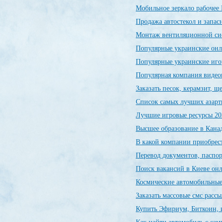
Мобильное зеркало рабочее 
Продажа автостекол и запас
Монтаж вентиляционной си
Популярные украинские он
Популярные украинские иг
Популярная компания видео
Заказать песок, керамзит, 
Список самых лучших азарт
Лучшие игровые ресурсы 20
Высшее образование в Канад
В какой компании приобрес
Перевод документов, паспор
Поиск вакансий в Киеве о
Космические автомобильны
Заказать массовые смс расс
Купить Эфириум, Биткоин, 