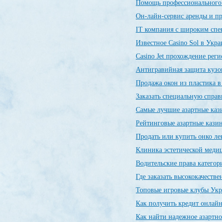
Помощь профессиональног
Он-лайн-сервис аренды и п
IT компания с широким спе
Известное Casino Sol в Укр
Сasino Jet прохождение рег
Антигравийная защита кузо
Продажа окон из пластика 
Заказать специальную спр
Самые лучшие азартные ка
Рейтинговые азартные каз
Продать или купить онко л
Клиника эстетической меди
Водительские права категор
Где заказать высококачеств
Топовые игровые клубы Ук
Как получить кредит онлайн
Как найти надежное азартно