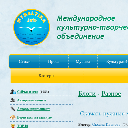
Стихи
Проза
Музыка
Культура/И
Блогеры
Сейчас в сети
Блоги
Разное
(1053)
-
Авторские анонсы
Авторы приглашают
Скачать нужные 
Вернуться на главную
Блогер:
Оксана Иванова
(07
TOP 10