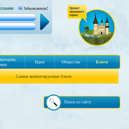
страция
Забыли пароль?
ярмарки,
Идеи
Общества
Блоги
ики
Самые коментируемые блоги
Поиск по сайту