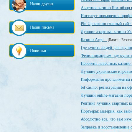
Наши друзья
Азартное казино Rox обзор
Институт повышения профе
Pin Up казино главный сайт
Наши письма
Лучшие азартные казино У
Казино Argo
(Блоги - Разно
Где купить людей для груп
Новинки
Фенилпирацетам: где купить
Перечень известных казин
Лучшие украинские игровы
Информация про алименты 
Jet casino: регистрация на 
Лучший online-магазин порт
Рейтинг лучших азартных 
Портьеры: материя, как выби
Абсолютно все, что вам нуж
Заправка и восстановление