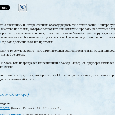
ятно связанным и интерактивным благодаря развитию технологий. В цифровую
личество программ, которые позволяют нам коммуницировать, работать и разв
 рассмотрим несколько из них, а именно: скачать Zoom бесплатно русскую вер
качать полностью бесплатно на русском языке. Скачать на устройство программ
/
где вам доступно больше программ.
латно русскую версию – это замечательная возможность организовать видеосв
и в любое время.
 и Zoom, вам потребуется качественный браузер. Интернет-браузеры являютс
йн-жизни.
й, таких как Зум, Telegram, браузеры и Office на русском языке, открывает пе
а и развлечений в сети.
оги этого автора )
азделе:
сплеев
(Блоги - Разное)
(13.03.2021 / 15:08)
нтернет-портал
(Блоги - Разное)