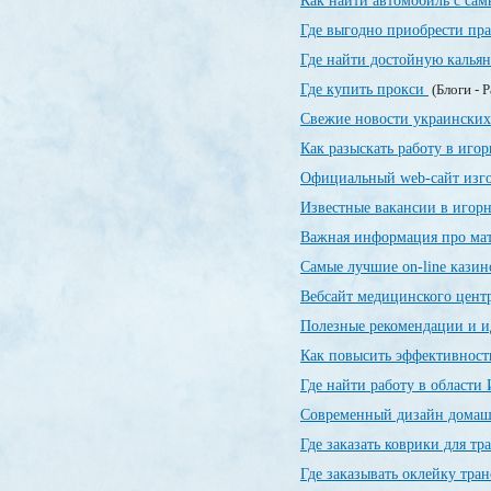
Как найти автомобиль с са
Где выгодно приобрести пр
Где найти достойную калья
Где купить прокси
(Блоги - 
Свежие новости украинских
Как разыскать работу в иго
Официальный web-сайт изг
Известные вакансии в игор
Важная информация про ма
Самые лучшие on-line кази
Вебсайт медицинского цент
Полезные рекомендации и и
Как повысить эффективност
Где найти работу в области
Современный дизайн домашн
Где заказать коврики для т
Где заказывать оклейку тра