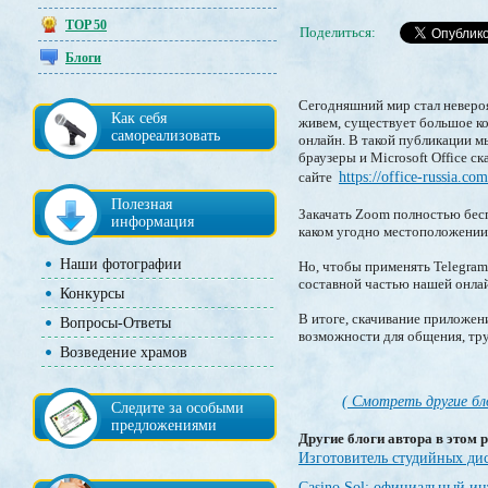
TOP 50
Поделиться:
Блоги
Сегодняшний мир стал неверо
Как себя
живем, существует большое ко
самореализовать
онлайн. В такой публикации мы
браузеры и Microsoft Office с
сайте
https://office-russia.com
Полезная
Закачать Zoom полностью бесп
информация
каком угодно местоположении 
Наши фотографии
Но, чтобы применять Telegram
составной частью нашей онла
Конкурсы
В итоге, скачивание приложени
Вопросы-Ответы
возможности для общения, труд
Возведение храмов
( Смотреть другие бл
Следите за особыми
предложениями
Другие блоги автора в этом р
Изготовитель студийных ди
Casino Sol: официальный и