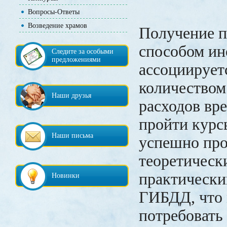
Вопросы-Ответы
Возведение храмов
Получение 
способом ин
Следите за особыми
предложениями
ассоциирует
количеством
Наши друзья
расходов вр
пройти курс
Наши письма
успешно пр
теоретическ
практически
Новинки
ГИБДД, что
потребовать