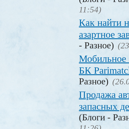
11:54)
Как найти 
азартное за
- Разное)
(23
Мобильное 
БК Parimat
Разное)
(26.
Продажа ав
запасных де
(Блоги - Раз
11:26)