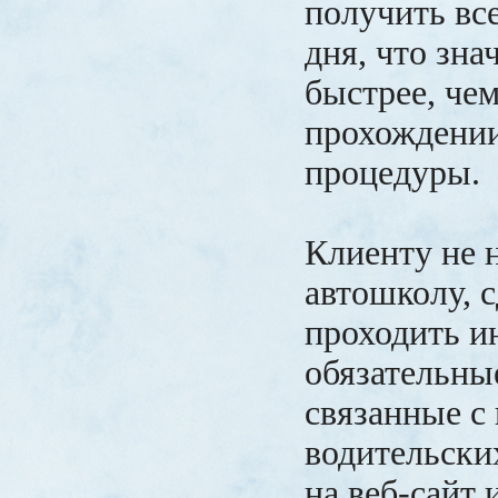
получить все
дня, что зна
быстрее, че
прохождени
процедуры.
Клиенту не 
автошколу, с
проходить и
обязательны
связанные с
водительски
на веб-сайт 