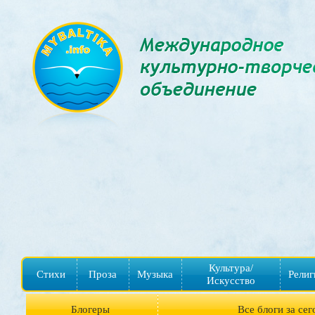
Культура/
Стихи
Проза
Музыка
Религ
Искусство
Блогеры
Все блоги за сег