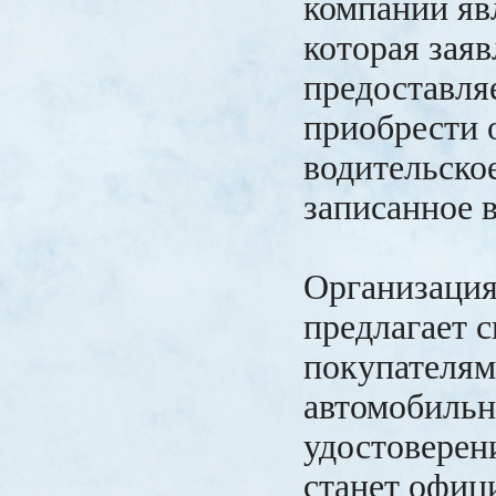
компаний явл
которая заяв
предоставля
приобрести 
водительско
записанное 
Организация
предлагает 
покупателям
автомобильн
удостоверен
станет офиц