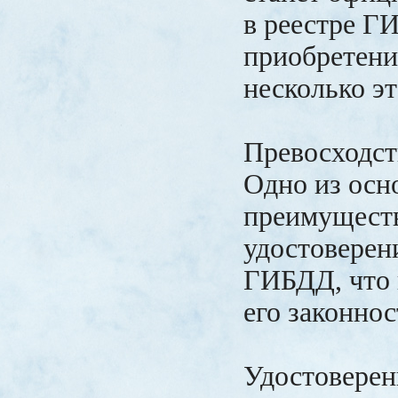
в реестре Г
приобретени
несколько эт
Превосходст
Одно из осн
преимуществ
удостоверени
ГИБДД, что 
его законнос
Удостовере