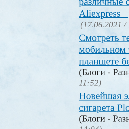
различные 
Aliexpress
(17.06.2021 /
Смотреть т
мобильном 
планшете б
(Блоги - Раз
11:52)
Новейшая э
сигарета P
(Блоги - Раз