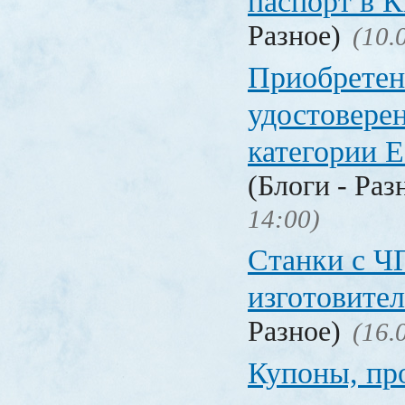
паспорт в
Разное)
(10.
Приобретен
удостовере
категории Е
(Блоги - Раз
14:00)
Станки с Ч
изготовите
Разное)
(16.
Купоны, пр