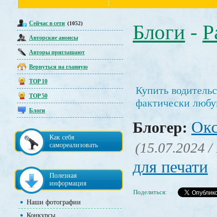
Сейчас в сети
(1052)
Блоги
-
Р
Авторские анонсы
Авторы приглашают
Вернуться на главную
TOP 10
Купить водительс
TOP 50
фактически любу
Блоги
Окс
Блогер:
Как себя
(15.07.2024 /
самореализовать
для печати
Полезная
информация
Поделиться:
Наши фотографии
Конкурсы