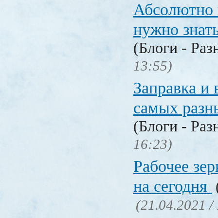
Абсолютно в
нужно знат
(Блоги - Раз
13:55)
Заправка и 
самых разн
(Блоги - Раз
16:23)
Рабочее зер
на сегодня
(21.04.2021 /