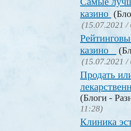
Самые лучш
казино
(Бло
(15.07.2021 /
Рейтинговы
казино
(Бл
(15.07.2021 /
Продать ил
лекарстве
(Блоги - Раз
11:28)
Клиника эс