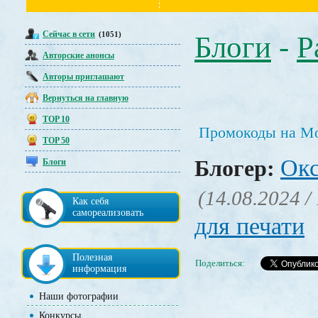
Сейчас в сети
(1051)
Блоги
-
Р
Авторские анонсы
Авторы приглашают
Вернуться на главную
TOP 10
Промокоды на Mos
TOP 50
Окс
Блогер:
Блоги
(14.08.2024 /
Как себя
самореализовать
для печати
Полезная
Поделиться:
информация
Наши фотографии
Конкурсы