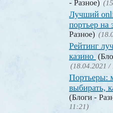
- Разное)
(15
Лучший onl
портьер на 
Разное)
(18.
Рейтинг лу
казино
(Бло
(18.04.2021 /
Портьеры: м
выбирать, к
(Блоги - Раз
11:21)