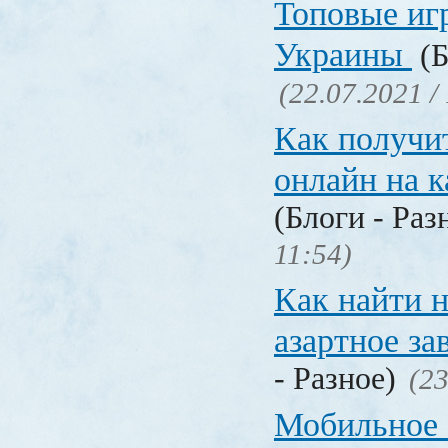
Топовые иг
Украины
(Б
(22.07.2021 /
Как получи
онлайн на 
(Блоги - Раз
11:54)
Как найти 
азартное за
- Разное)
(23
Мобильное 