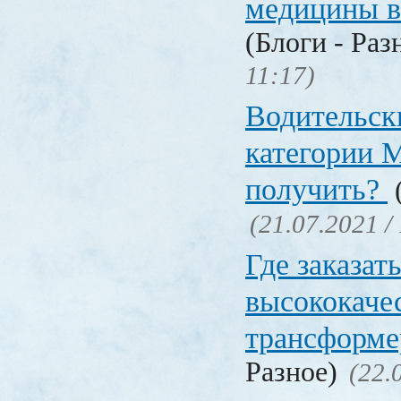
медицины в
(Блоги - Раз
11:17)
Водительск
категории М
получить?
(
(21.07.2021 /
Где заказат
высококаче
трансформ
Разное)
(22.