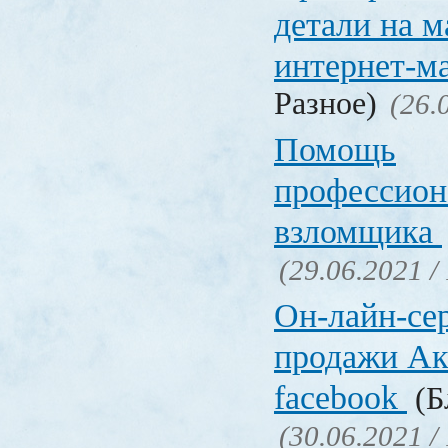
детали на 
интернет-м
Разное)
(26.
Помощь
профессион
взломщика
(29.06.2021 /
Он-лайн-се
продажи Ак
facebook
(Б
(30.06.2021 /