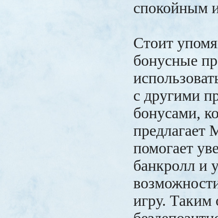
спокойным и
Стоит упомя
бонусные пр
использоват
с другими п
бонусами, к
предлагает M
помогает ув
банкролл и 
возможност
игру. Таким 