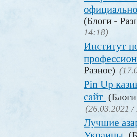
официальн
(Блоги - Раз
14:18)
Институт 
профессио
Разное)
(17.
Pin Up кази
сайт
(Блоги 
(26.03.2021 /
Лучшие аза
Украины
(Б