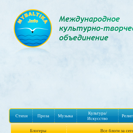
Культура/
Стихи
Проза
Музыка
Религ
Искусство
Блогеры
Все блоги за сег