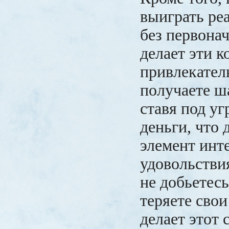
выиграть ре
без первона
делает эти к
привлекате
получаете ш
ставя под уг
деньги, что 
элемент инт
удовольстви
не добьетесь
теряете свои
делает этот 