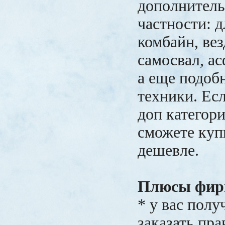
дополнитель
частности: д
комбайн, вез
самосвал, а
а еще подоб
техники. Есл
доп категори
сможете куп
дешевле.
Плюсы фир
* у вас полу
заказать пр