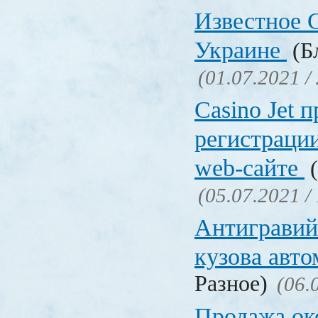
Известное C
Украине
(Бл
(01.07.2021 /
Сasino Jet 
регистрации
web-сайте
(
(05.07.2021 /
Антигравий
кузова авт
Разное)
(06.
Продажа ок