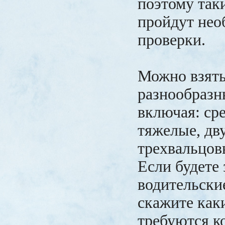
поэтому так
пройдут не
проверки.
Можно взять
разнообразн
включая: ср
тяжелые, дву
трехвальцов
Если будете 
водительски
скажите как
требуются к