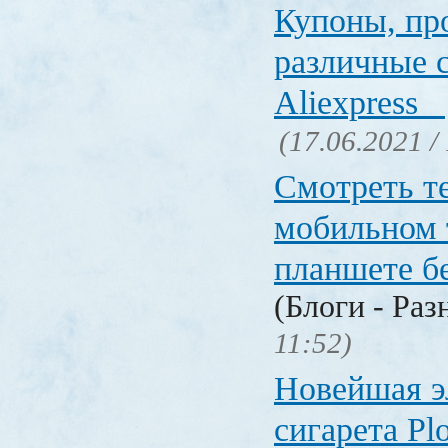
Купоны, пр
различные 
Aliexpress
(17.06.2021 /
Смотреть т
мобильном 
планшете б
(Блоги - Раз
11:52)
Новейшая э
сигарета P