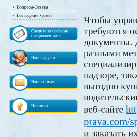
Вопросы-Ответы
Возведение храмов
Чтобы управ
требуются о
Следите за особыми
предложениями
документы. 
разными мет
Наши друзья
специализи
надзоре, та
Наши письма
выгодно куп
водительски
ht
Новинки
веб-сайте
prava.com/s
и заказать их