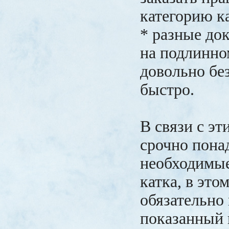
категорию ка
* разные до
на подлинном
довольно бе
быстро.
В связи с эт
срочно пона
необходимые
катка, в это
обязательно
показанный 