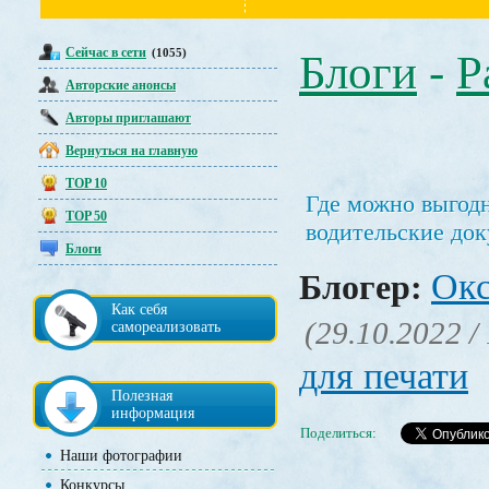
Сейчас в сети
(1055)
Блоги
-
Р
Авторские анонсы
Авторы приглашают
Вернуться на главную
TOP 10
Где можно выгод
TOP 50
водительские док
Блоги
Окс
Блогер:
Как себя
(29.10.2022 /
самореализовать
для печати
Полезная
информация
Поделиться:
Наши фотографии
Конкурсы