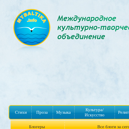
Культура/
Стихи
Проза
Музыка
Религ
Искусство
Блогеры
Все блоги за сег