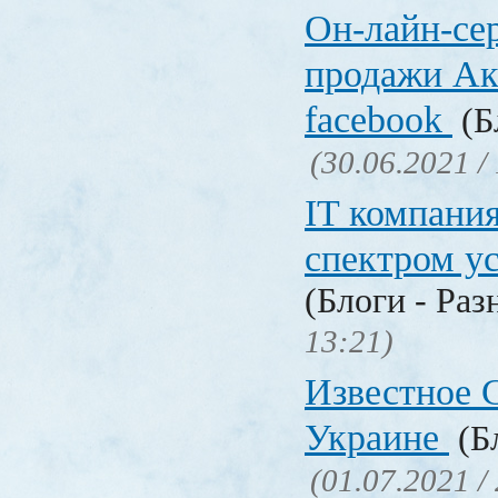
Он-лайн-се
продажи Ак
facebook
(Б
(30.06.2021 /
IT компани
спектром у
(Блоги - Раз
13:21)
Известное C
Украине
(Бл
(01.07.2021 /