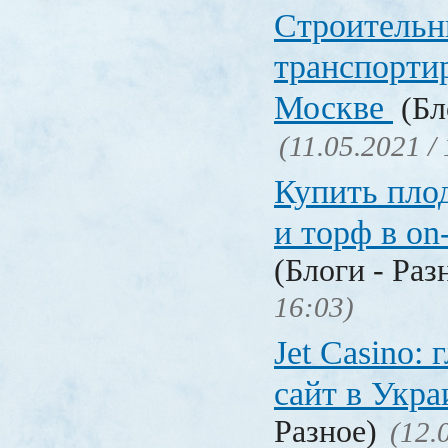
Строительн
транспорти
Москве
(Бл
(11.05.2021 /
Купить пло
и торф в on
(Блоги - Раз
16:03)
Jet Сasino:
сайт в Укр
Разное)
(12.