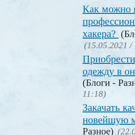
Как можно 
профессион
хакера?
(Бл
(15.05.2021 /
Приобрести
одежду в о
(Блоги - Раз
11:18)
Закачать ка
новейшую 
Разное)
(22.