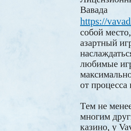
Вавада
https://vava
собой место
азартный иг
наслаждатьс
любимые игр
максимально
от процесса
Тем не мене
многим друг
казино, у Va