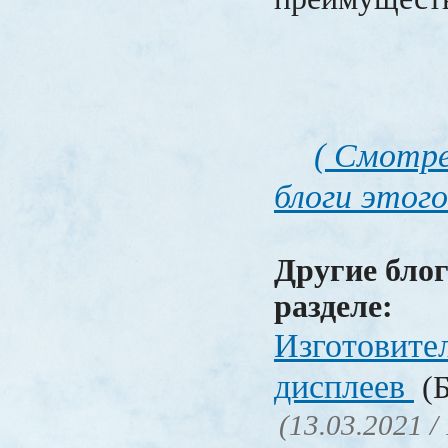
( Смотре
блоги этого
Другие блог
разделе:
Изготовите
дисплеев
(Б
(13.03.2021 /