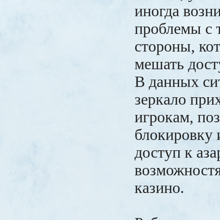
иногда возн
проблемы с 
стороны, ко
мешать досту
В данных си
зеркало при
игрокам, по
блокировку 
доступ к аз
возможностя
казино.