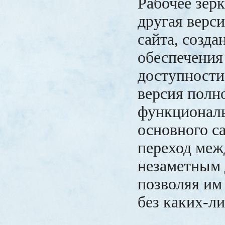
Рабочее зерк
другая верс
сайта, созда
обеспечения
доступности
версия полн
функциональ
основного са
переход меж
незаметным 
позволяя им
без каких-ли