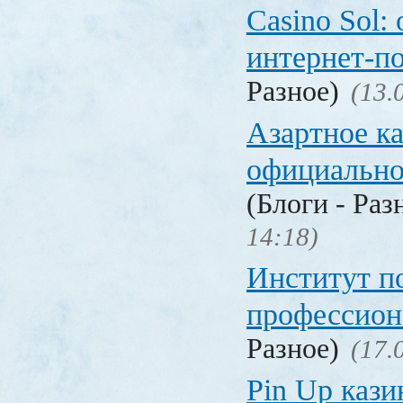
Casino Sol
интернет-п
Разное)
(13.
Азартное к
официальн
(Блоги - Раз
14:18)
Институт 
профессио
Разное)
(17.
Pin Up кази