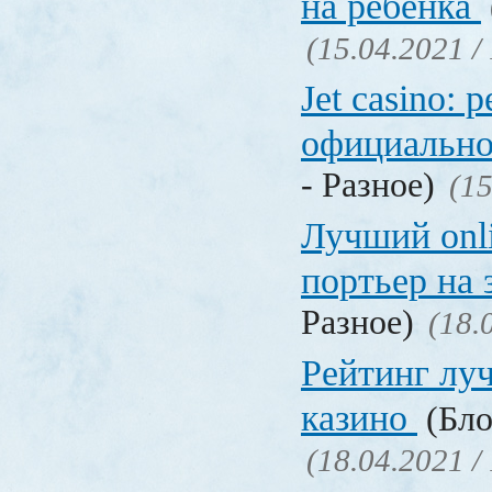
на ребёнка
(15.04.2021 /
Jet casino: 
официально
- Разное)
(15
Лучший onl
портьер на 
Разное)
(18.
Рейтинг лу
казино
(Бло
(18.04.2021 /