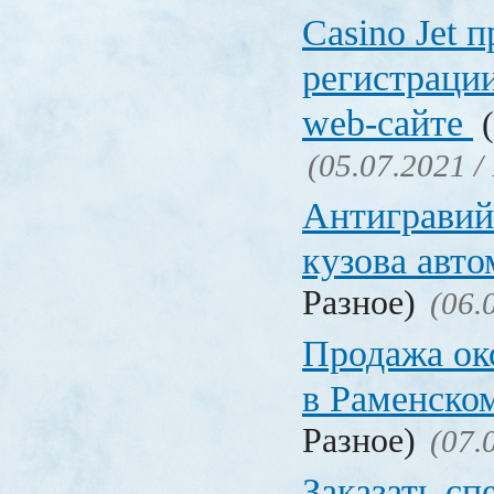
Сasino Jet 
регистрации
web-сайте
(
(05.07.2021 /
Антигравий
кузова авт
Разное)
(06.
Продажа ок
в Раменско
Разное)
(07.
Заказать с