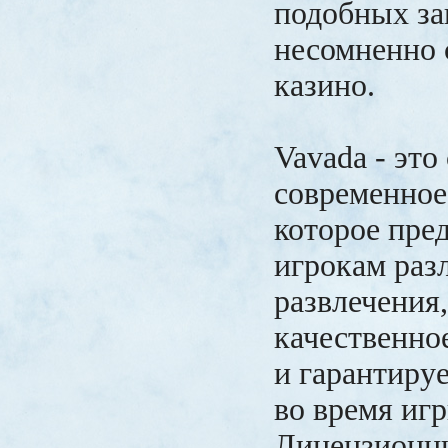
подобных за
несомненно 
казино.
Vavada - это
современное
которое пре
игрокам раз
развлечения
качественно
и гарантиру
во время игр
Лицензионн