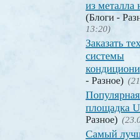
из металла 
(Блоги - Раз
13:20)
Заказать т
системы
кондицион
- Разное)
(21
Популярная
площадка
Разное)
(23.
Самый лучш