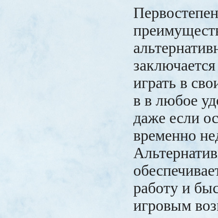
Первостепе
преимущест
альтернатив
заключается
играть в св
в в любое уд
даже если о
временно не
Альтернатив
обеспечивае
работу и бы
игровым во