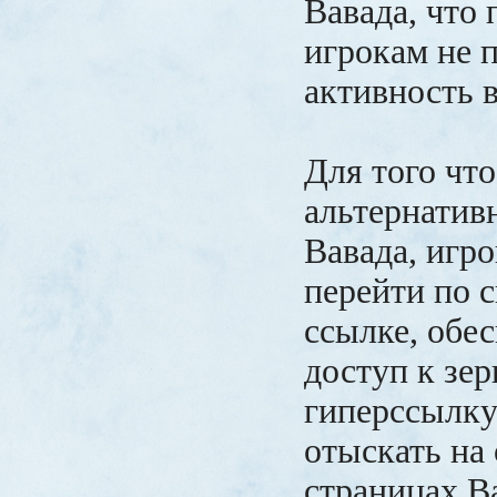
Вавада, что 
игрокам не 
активность в
Для того чт
альтернатив
Вавада, игр
перейти по 
ссылке, обе
доступ к зер
гиперссылку
отыскать на
страницах В