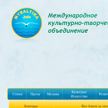
Культура/
Стихи
Проза
Музыка
Религ
Искусство
Блогеры
Все блоги за сег