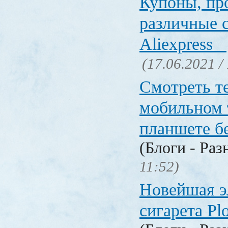
Купоны, пр
различные 
Aliexpress
(17.06.2021 /
Смотреть т
мобильном 
планшете б
(Блоги - Раз
11:52)
Новейшая э
сигарета P