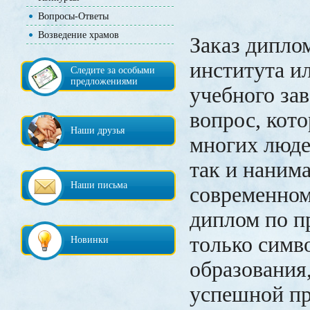
Вопросы-Ответы
Возведение храмов
Заказ дипло
института и
Следите за особыми
предложениями
учебного зав
вопрос, кот
Наши друзья
многих людей
так и нанима
Наши письма
современном
диплом по пр
только симв
Новинки
образования
успешной пр