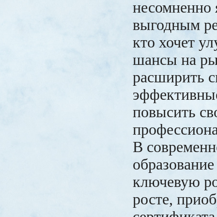
несомненно 
выгодным ре
кто хочет у
шансы на ры
расширить с
эффективные
повысить св
профессиона
В современн
образование
ключевую ро
росте, прио
сертификата