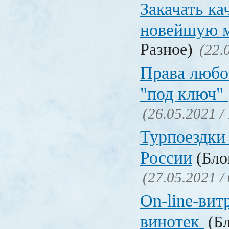
Закачать ка
новейшую 
Разное)
(22.
Права любо
"под ключ"
(26.05.2021 /
Турпоездки
России
(Блог
(27.05.2021 /
On-line-вит
винотек
(Бл