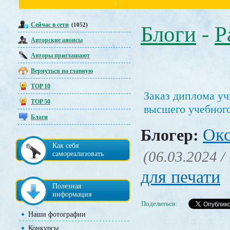
Сейчас в сети
(1052)
Блоги
-
Р
Авторские анонсы
Авторы приглашают
Вернуться на главную
TOP 10
Заказ диплома у
TOP 50
высшего учебного
Блоги
Окс
Блогер:
Как себя
(06.03.2024 /
самореализовать
для печати
Полезная
информация
Поделиться:
Наши фотографии
Конкурсы