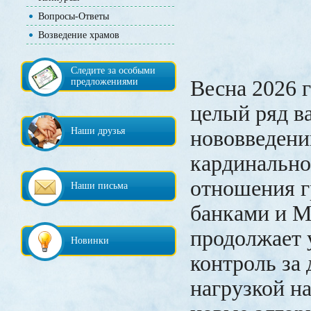
Вопросы-Ответы
Возведение храмов
Следите за особыми
предложениями
Весна 2026 
целый ряд 
Наши друзья
нововведени
кардинальн
отношения г
Наши письма
банками и 
продолжает 
Новинки
контроль за
нагрузкой на