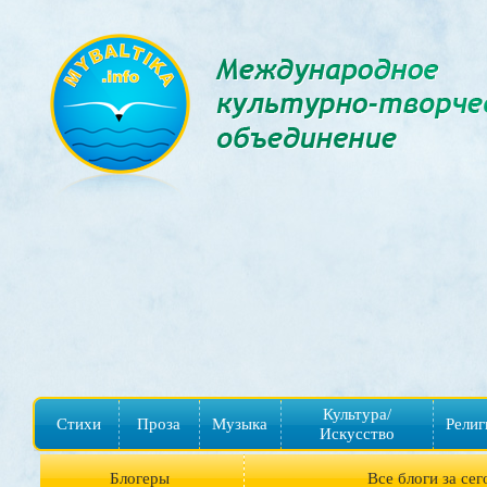
Культура/
Стихи
Проза
Музыка
Религ
Искусство
Блогеры
Все блоги за сег