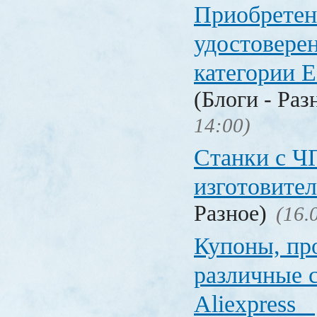
Приобретен
удостовере
категории Е
(Блоги - Раз
14:00)
Станки с Ч
изготовите
Разное)
(16.
Купоны, пр
различные 
Aliexpress