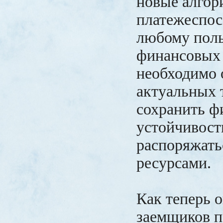
новые алгор
платежеспос
любому пол
финансовых 
необходимо 
актуальных 
сохранить ф
устойчивост
распоряжат
ресурсами.
Как теперь 
заемщиков п