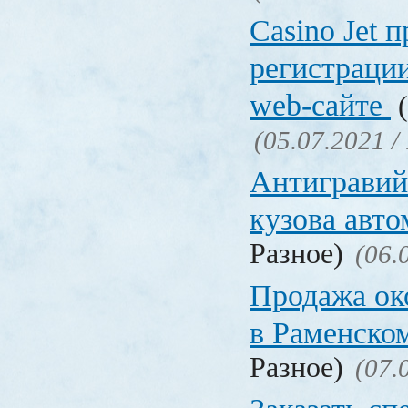
Сasino Jet 
регистрации
web-сайте
(
(05.07.2021 /
Антигравий
кузова авт
Разное)
(06.
Продажа ок
в Раменско
Разное)
(07.