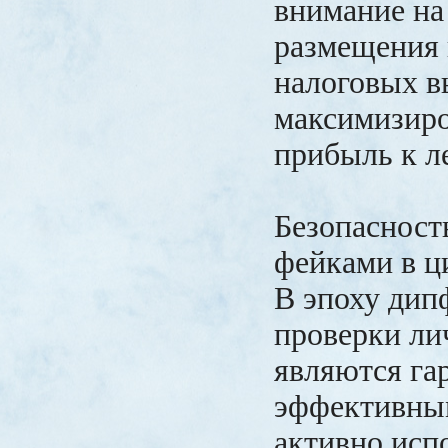
внимание на
размещения 
налоговых в
максимизиро
прибыль к ле
Безопасность
фейками в ц
В эпоху дип
проверки ли
являются га
эффективны
активно исп