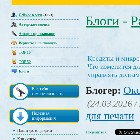
Сейчас в сети
(1053)
Блоги
-
Р
Авторские анонсы
Авторы приглашают
Вернуться на главную
TOP 10
Кредиты и микроз
TOP 50
Что изменится дл
Блоги
управлять долга
Окс
Блогер:
Как себя
самореализовать
(24.03.2026 /
для печати
Полезная
информация
Наши фотографии
Поделиться:
Конкурсы