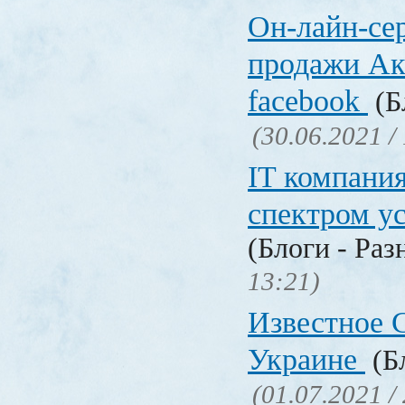
Он-лайн-се
продажи Ак
facebook
(Б
(30.06.2021 /
IT компани
спектром у
(Блоги - Раз
13:21)
Известное C
Украине
(Бл
(01.07.2021 /