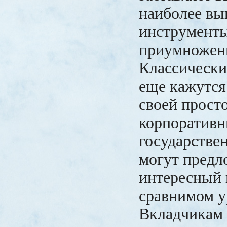
наиболее вы
инструменты
приумножени
Классически
еще кажутс
своей просто
корпоративн
государстве
могут предл
интересный 
сравнимом у
Вкладчикам 