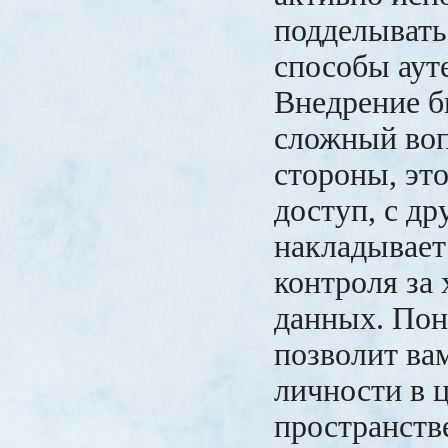
подделывать
способы аут
Внедрение б
сложный воп
стороны, эт
доступ, с д
накладывает
контроля за
данных. Пон
позволит ва
личности в 
пространств