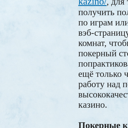
kazino/
, для
получить по
по играм ил
вэб-страниц
комнат, что
покерный ст
попрактиков
ещё только 
работу над 
высококачес
казино.
Покерные 