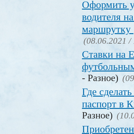
Оформить у
водителя на
маршрутку
(08.06.2021 /
Ставки на 
футбольны
- Разное)
(09
Где сделать
паспорт в
Разное)
(10.
Приобретен