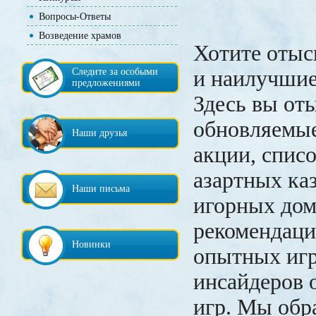
Вопросы-Ответы
Возведение храмов
Хотите отыс
Следите за особыми
и наилучшие
предложениями
Здесь вы от
обновляемы
Наши друзья
акции, спис
азартных ка
Наши письма
игорных дом
рекомендаци
Новинки
опытных игр
инсайдеров 
игр. Мы обр