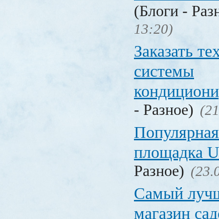
(Блоги - Раз
13:20)
Заказать т
системы
кондицион
- Разное)
(21
Популярная
площадка
Разное)
(23.
Самый лучш
магазин са