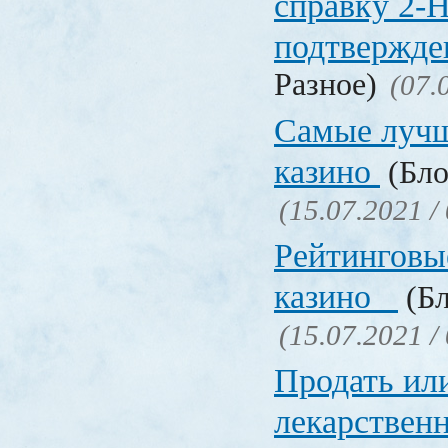
справку 2-
подтвержд
Разное)
(07.
Самые лучш
казино
(Бло
(15.07.2021 /
Рейтинговы
казино
(Бл
(15.07.2021 /
Продать ил
лекарстве