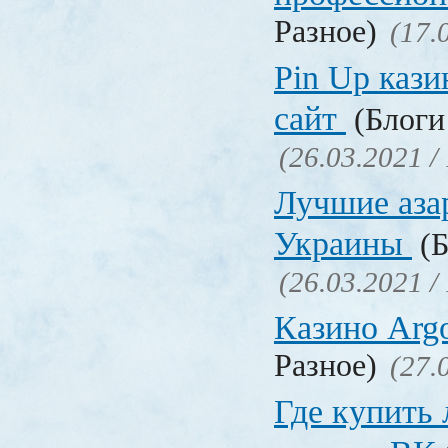
Разное)
(17.
Pin Up кази
сайт
(Блоги 
(26.03.2021 /
Лучшие аза
Украины
(Б
(26.03.2021 /
Казино Ar
Разное)
(27.
Где купить