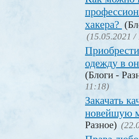
профессион
хакера?
(Бл
(15.05.2021 /
Приобрести
одежду в о
(Блоги - Раз
11:18)
Закачать ка
новейшую 
Разное)
(22.