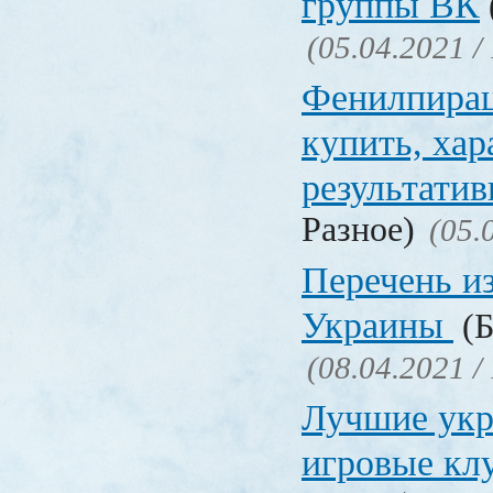
группы ВК
(05.04.2021 /
Фенилпирац
купить, хар
результати
Разное)
(05.
Перечень и
Украины
(Б
(08.04.2021 /
Лучшие укр
игровые к