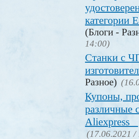
удостовере
категории Е
(Блоги - Раз
14:00)
Станки с Ч
изготовите
Разное)
(16.
Купоны, пр
различные 
Aliexpress
(17.06.2021 /