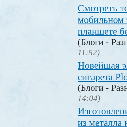
Смотреть т
мобильном 
планшете б
(Блоги - Раз
11:52)
Новейшая э
сигарета P
(Блоги - Раз
14:04)
Изготовлен
из металла 