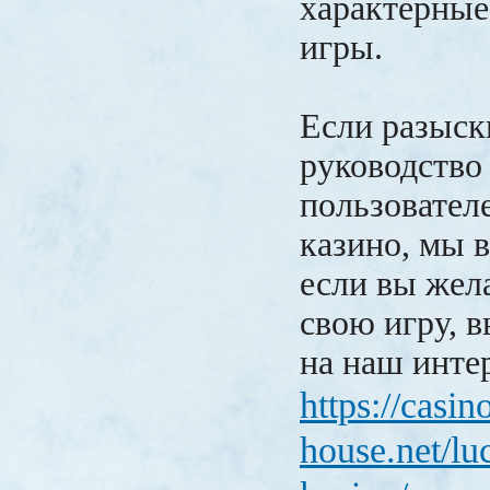
характерные
игры.
Если разыск
руководство
пользователе
казино, мы 
если вы жел
свою игру, 
на наш инте
https://casin
house.net/lu