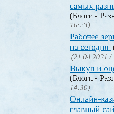
самых разн
(Блоги - Раз
16:23)
Рабочее зер
на сегодня
(21.04.2021 /
Выкуп и о
(Блоги - Раз
14:30)
Онлайн-кази
главный са