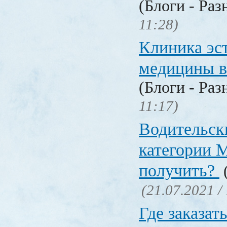
(Блоги - Раз
11:28)
Клиника эс
медицины в
(Блоги - Раз
11:17)
Водительск
категории М
получить?
(
(21.07.2021 /
Где заказат