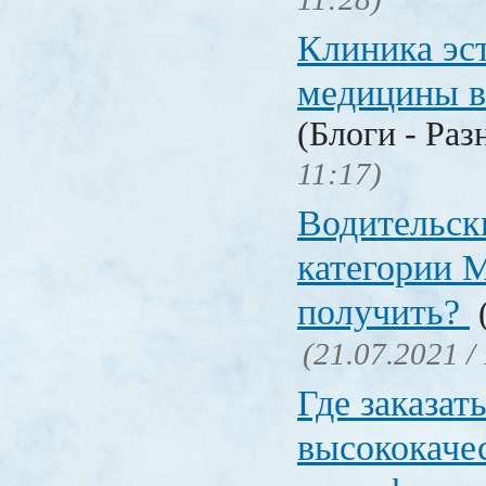
Клиника эс
медицины в
(Блоги - Раз
11:17)
Водительск
категории М
получить?
(
(21.07.2021 /
Где заказат
высококаче