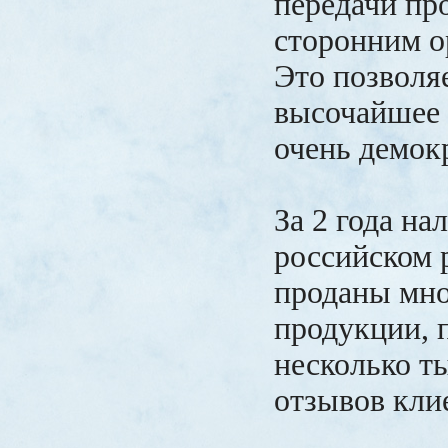
передачи пр
сторонним о
Это позволя
высочайшее 
очень демок
За 2 года на
российском 
проданы мн
продукции, 
несколько т
отзывов кли