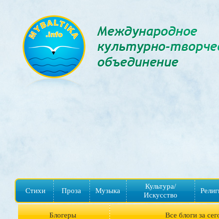
Культура/
Стихи
Проза
Музыка
Религ
Искусство
Блогеры
Все блоги за сег