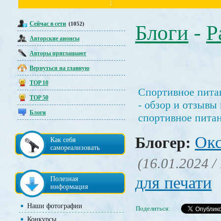
Сейчас в сети
(1052)
Блоги
-
Р
Авторские анонсы
Авторы приглашают
Вернуться на главную
TOP 10
Спортивное питан
TOP 50
- обзор и отзывы
Блоги
спортивное пита
Окс
Блогер:
Как себя
самореализовать
(16.01.2024 /
для печати
Полезная
информация
Наши фотографии
Поделиться:
Конкурсы