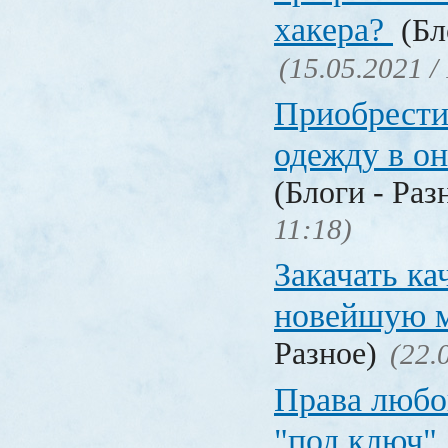
хакера?
(Бл
(15.05.2021 /
Приобрести
одежду в о
(Блоги - Раз
11:18)
Закачать ка
новейшую 
Разное)
(22.
Права любо
"под ключ"