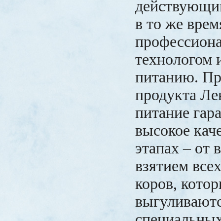
действующи
в то же врем
профессион
технологом 
питанию. Пр
продукта Ле
питание гара
высокое каче
этапах – от 
взятием всех
коров, кото
выгуливаютс
специальных