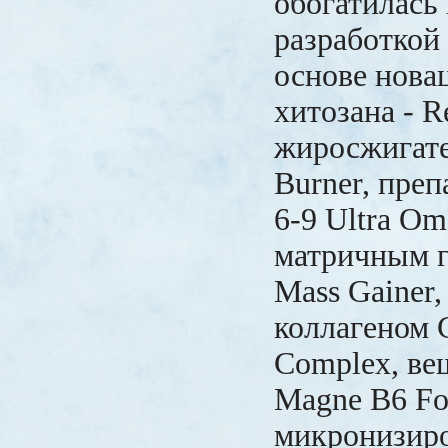
обогатилась
разработкой 
основе нова
хитозана - R
жиросжигате
Burner, преп
6-9 Ultra Om
матричным г
Mass Gainer
коллагеном 
Complex, ве
Magne B6 For
микронизир