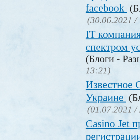
facebook
(Б
(30.06.2021 /
IT компани
спектром у
(Блоги - Раз
13:21)
Известное C
Украине
(Бл
(01.07.2021 /
Сasino Jet 
регистрации