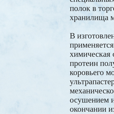
полок в торг
хранилища м
В изготовле
применяется
химическая 
протеин пол
коровьего м
ультрапасте
механическо
осушением 
окончании и