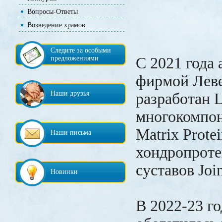
Вопросы-Ответы
Возведение храмов
Следите за особыми
предложениями
С 2021 года
фирмой Лев
Наши друзья
разработан L
многокомпо
Matrix Protei
Наши письма
хондропроте
суставов Join
Новинки
В 2022-23 г