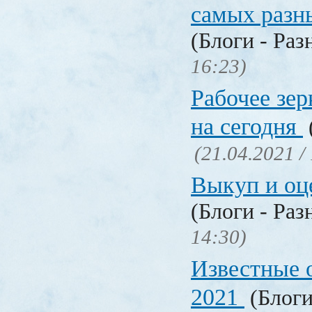
самых разн
(Блоги - Раз
16:23)
Рабочее зер
на сегодня
(21.04.2021 /
Выкуп и о
(Блоги - Раз
14:30)
Известные 
2021
(Блоги