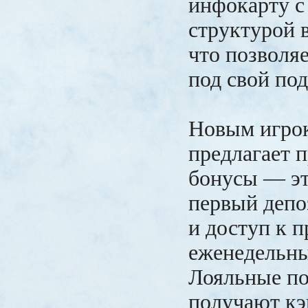
инфокарту с
структурой 
что позволяе
под свой под
Новым игро
предлагает 
бонусы — эт
первый депо
и доступ к п
еженедельны
Лояльные по
получают кэ