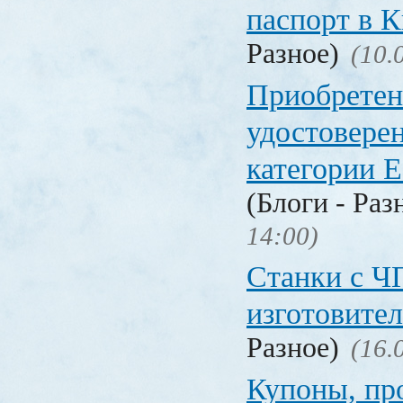
паспорт в
Разное)
(10.
Приобретен
удостовере
категории Е
(Блоги - Раз
14:00)
Станки с Ч
изготовите
Разное)
(16.
Купоны, пр