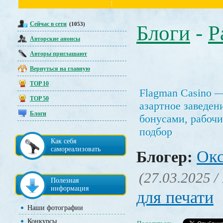
Сейчас в сети
(1053)
Блоги
-
Р
Авторские анонсы
Авторы приглашают
Вернуться на главную
TOP 10
Flagman Casino 
TOP 50
азартное заведе
Блоги
бонусами, рабоч
подбор
Как себя
самореализовать
Окс
Блогер:
(27.03.2025 /
Полезная
информация
для печати
Наши фотографии
Конкурсы