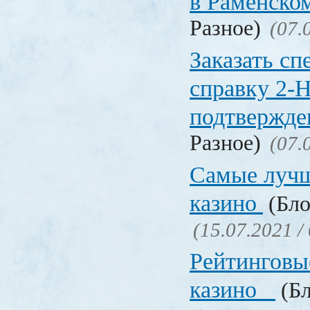
в Раменско
Разное)
(07.
Заказать с
справку 2-
подтвержд
Разное)
(07.
Самые лучш
казино
(Бло
(15.07.2021 /
Рейтинговы
казино
(Бл