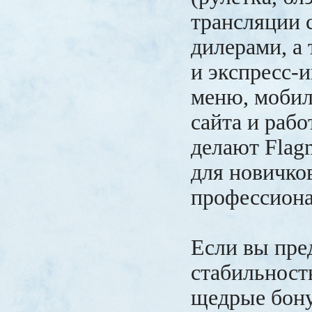
трансляции 
дилерами, а
и экспресс-
меню, мобил
сайта и рабо
делают Fla
для новичко
профессиона
Если вы пре
стабильност
щедрые бон