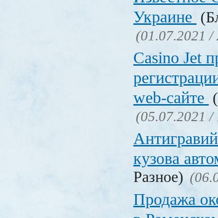
Украине
(Бл
(01.07.2021 /
Сasino Jet 
регистрации
web-сайте
(
(05.07.2021 /
Антигравий
кузова авт
Разное)
(06.
Продажа ок