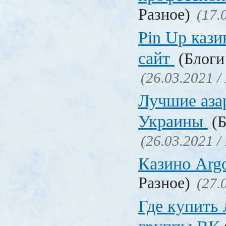
Разное)
(17.
Pin Up кази
сайт
(Блоги 
(26.03.2021 /
Лучшие аза
Украины
(Б
(26.03.2021 /
Казино Ar
Разное)
(27.
Где купить