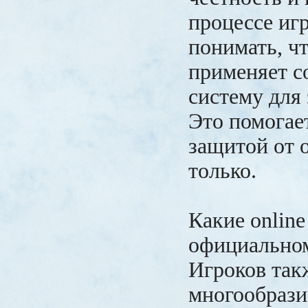
процессе иг
понимать, ч
применяет 
систему для
Это помогает
защитой от 
только.
Какие online
официальном
Игроков так
многообрази