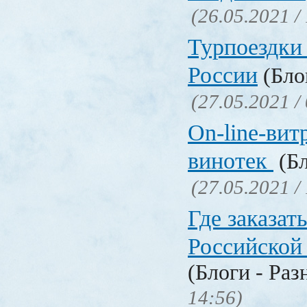
(26.05.2021 /
Турпоездки
России
(Блог
(27.05.2021 /
On-line-вит
винотек
(Бл
(27.05.2021 /
Где заказать
Российской
(Блоги - Раз
14:56)