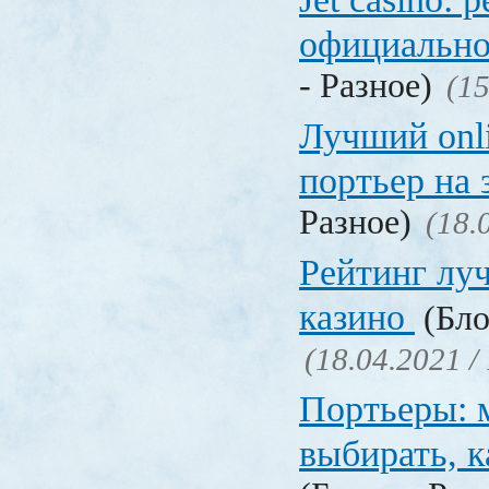
официально
- Разное)
(15
Лучший onl
портьер на 
Разное)
(18.
Рейтинг лу
казино
(Бло
(18.04.2021 /
Портьеры: м
выбирать, к