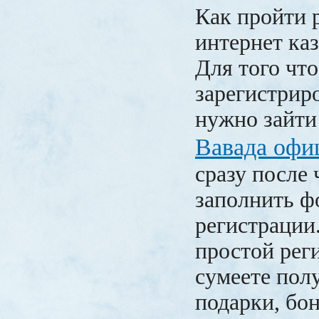
Как пройти 
интернет ка
Для того чт
зарегистриро
нужно зайти
Вавада офи
сразу после
заполнить ф
регистрации
простой рег
сумеете пол
подарки, бон