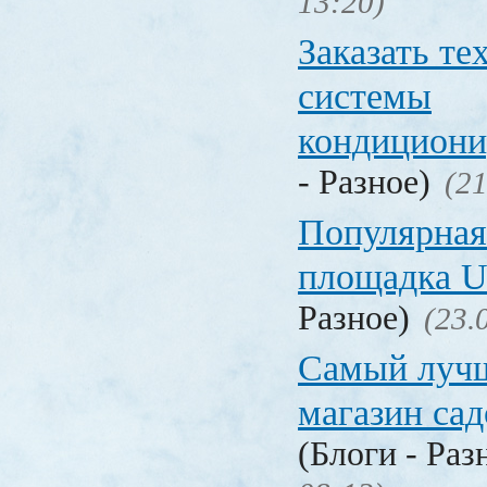
13:20)
Заказать т
системы
кондицион
- Разное)
(21
Популярная
площадка
Разное)
(23.
Самый лучш
магазин са
(Блоги - Раз