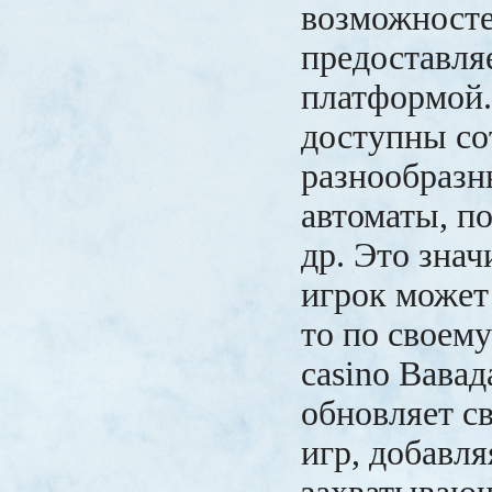
возможносте
предоставл
платформой.
доступны со
разнообразн
автоматы, по
др. Это знач
игрок может 
то по своему
casino Вавад
обновляет с
игр, добавля