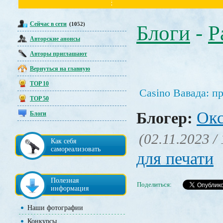
Сейчас в сети
(1052)
Блоги
-
Р
Авторские анонсы
Авторы приглашают
Вернуться на главную
TOP 10
Casino Вавада: п
TOP 50
Окс
Блогер:
Блоги
(02.11.2023 /
Как себя
самореализовать
для печати
Полезная
Поделиться:
информация
Наши фотографии
Конкурсы