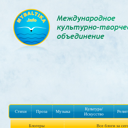
Культура/
Стихи
Проза
Музыка
Религ
Искусство
Блогеры
Все блоги за сег