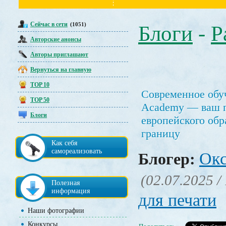
Сейчас в сети
(1051)
Блоги
-
Р
Авторские анонсы
Авторы приглашают
Вернуться на главную
TOP 10
Современное обу
TOP 50
Academy — ваш п
Блоги
европейского обр
границу
Как себя
самореализовать
Окс
Блогер:
(02.07.2025 /
Полезная
информация
для печати
Наши фотографии
Конкурсы