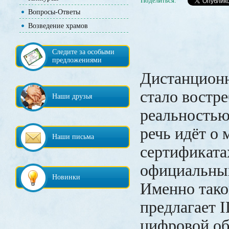
Поделиться:
Вопросы-Ответы
Возведение храмов
Следите за особыми
предложениями
Дистанционн
стало востр
Наши друзья
реальностью
речь идёт о
Наши письма
сертификата
официальных
Новинки
Именно тако
предлагает
цифровой об