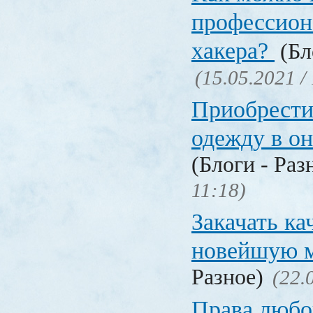
профессион
хакера?
(Бл
(15.05.2021 /
Приобрести
одежду в о
(Блоги - Раз
11:18)
Закачать ка
новейшую 
Разное)
(22.
Права любо