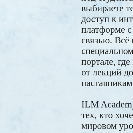
выбираете т
доступ к ин
платформе с
связью. Всё 
специально
портале, где
от лекций до
наставникам
ILM Academy
тех, кто хоч
мировом уро