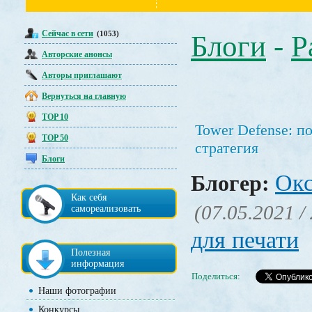
Сейчас в сети
(1053)
Блоги
-
Р
Авторские анонсы
Авторы приглашают
Вернуться на главную
TOP 10
Tower Defense: п
TOP 50
стратегия
Блоги
Окс
Блогер:
Как себя
(07.05.2021 /
самореализовать
для печати
Полезная
информация
Поделиться:
Наши фотографии
Конкурсы