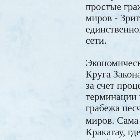
простые гра
миров - Зрит
единственно
сети.
Экономическ
Круга Закон
за счет про
терминации 
грабежа нес
миров. Сам
Кракатау, гд