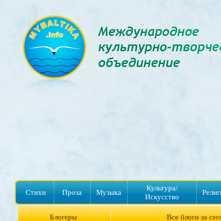
Культура/
Стихи
Проза
Музыка
Религ
Искусство
Блогеры
Все блоги за сег