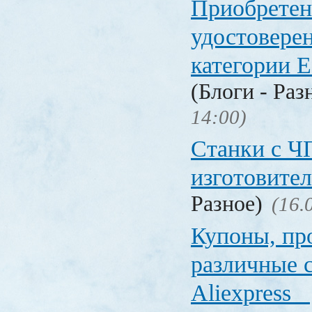
Приобретен
удостовере
категории Е
(Блоги - Раз
14:00)
Станки с Ч
изготовите
Разное)
(16.
Купоны, пр
различные 
Aliexpress