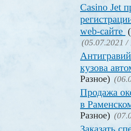
Сasino Jet 
регистрации
web-сайте
(
(05.07.2021 /
Антигравий
кузова авт
Разное)
(06.
Продажа ок
в Раменско
Разное)
(07.
Заказать с