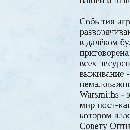
башен и matc
События иг
разворачива
в далёком бу
приговорена
всех ресурсо
выживание -
немаловажн
Warsmiths - 
мир пост-ка
котором вла
Совету Опти