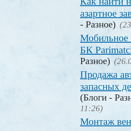
Как найти 
азартное за
- Разное)
(23
Мобильное 
БК Parimat
Разное)
(26.
Продажа ав
запасных де
(Блоги - Раз
11:26)
Монтаж вен