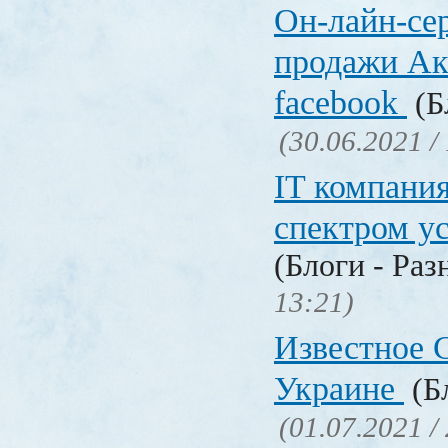
Он-лайн-се
продажи Ак
facebook
(Б
(30.06.2021 /
IT компани
спектром у
(Блоги - Раз
13:21)
Известное C
Украине
(Бл
(01.07.2021 /