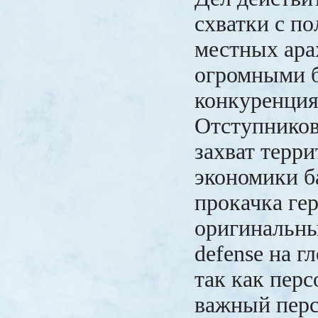
схватки с п
местных ара
огромными б
конкуренция
Отступников
захват терри
экономики б
прокачка гер
оригинальны
defense на г
так как перс
важный перс