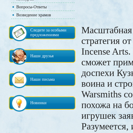
Вопросы-Ответы
Возведение храмов
Масштабная 
Следите за особыми
предложениями
стратегия от
Incense Arts
Наши друзья
сможет прим
доспехи Куз
Наши письма
воина и стро
Warsmiths с
похожа на б
Новинки
игрушек зая
Разумеется,