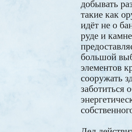
добывать ра
такие как ор
идёт не о ба
руде и камн
предоставляе
большой выб
элементов кр
сооружать з
заботиться о
энергетичес
собственног
Дел действи