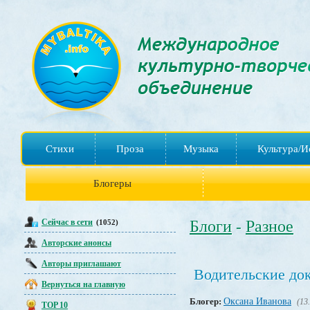
Стихи
Проза
Музыка
Культура/И
Блогеры
Сейчас в сети
Блоги
Разное
(1052)
-
Авторские анонсы
Авторы приглашают
Водительские док
Вернуться на главную
Блогер:
Оксана Иванова
(13
TOP 10