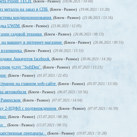
арета Ploom TECH
(Блоги - Разное)
(18.06.2021 / 14:04)
з металла на заказ в СПБ
(Блоги - Разное)
(19.06.2021 / 13:20)
системы кондиционирования
(Блоги - Разное)
(21.06.2021 / 13:16)
щадка UWIM
(Блоги - Разное)
(23.06.2021 / 12:05)
газин садовой техники
(Блоги - Разное)
(26.06.2021 / 08:13)
и на машину в интернет-магазине
(Блоги - Разное)
(26.06.2021 / 09:53)
о взломщика
(Блоги - Разное)
(29.06.2021 / 13:53)
родажи Аккаунтов facebook
(Блоги - Разное)
(30.06.2021 / 14:26)
ктром услуг "SoftDen"
(Блоги - Разное)
(01.07.2021 / 13:21)
аине
(Блоги - Разное)
(01.07.2021 / 22:45)
истрации на главном web-сайте
(Блоги - Разное)
(05.07.2021 / 13:50)
ва автомобиля
(Блоги - Разное)
(06.07.2021 / 10:56)
в Раменском
(Блоги - Разное)
(07.07.2021 / 14:04)
авку 2-НДФЛ с подтверждением
(Блоги - Разное)
(07.07.2021 / 16:59)
зино
(Блоги - Разное)
(15.07.2021 / 08:38)
ино
(Блоги - Разное)
(15.07.2021 / 08:55)
екарственные препараты
(Блоги - Разное)
(19.07.2021 / 11:28)