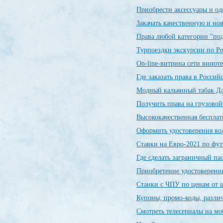
Приобрести аксессуары и о
Закачать качественную и н
Права любой категории "по
Турпоездки экскурсии по Р
On-line-витрина сети винот
Где заказать права в Росси
Модный кальянный табак Да
Получить права на грузовой
Высококачественная беспла
Оформить удостоверения во
Ставки на Евро-2021 по фу
Где сделать заграничный п
Приобретение удостоверения
Станки с ЧПУ по ценам от 
Купоны, промо-коды, разли
Смотреть телесериалы на м