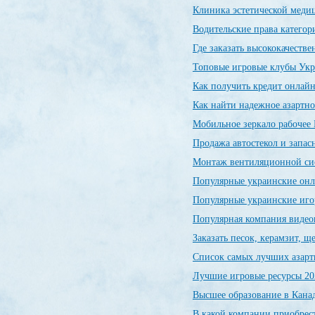
Клиника эстетической меди
Водительские права категор
Где заказать высококачеств
Топовые игровые клубы Ук
Как получить кредит онлайн
Как найти надежное азартно
Мобильное зеркало рабочее 
Продажа автостекол и запас
Монтаж вентиляционной си
Популярные украинские он
Популярные украинские иг
Популярная компания видео
Заказать песок, керамзит, 
Список самых лучших азарт
Лучшие игровые ресурсы 20
Высшее образование в Канад
В какой компании приобрес