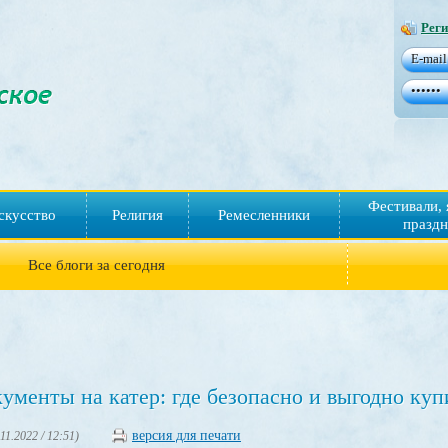
Реги
Фестивали, 
скусство
Религия
Ремесленники
праздн
Все блоги за сегодня
ументы на катер: где безопасно и выгодно куп
версия для печати
.11.2022 / 12:51)