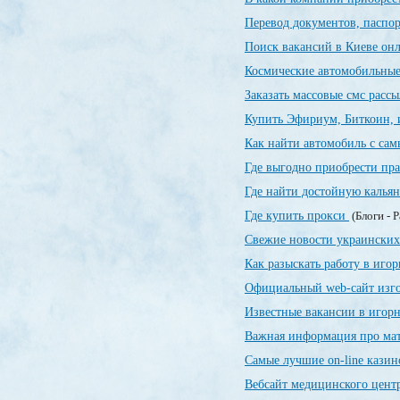
Перевод документов, паспор
Поиск вакансий в Киеве о
Космические автомобильны
Заказать массовые смс расс
Купить Эфириум, Биткоин, 
Как найти автомобиль с са
Где выгодно приобрести пр
Где найти достойную калья
Где купить прокси
(Блоги - 
Свежие новости украинских
Как разыскать работу в иго
Официальный web-сайт изг
Известные вакансии в игор
Важная информация про ма
Самые лучшие on-line кази
Вебсайт медицинского цент