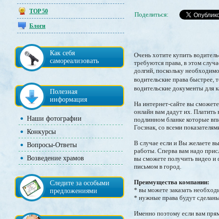
TOP 50
Поделиться:
Блоги
Как себя
Очень хотите купить водительс
самореализовать
требуются права, в этом случ
долгий, поскольку необходимо
водительские права быстрее, 
водительские документы для ка
Полезная
информация
На интернет-сайте вы сможете
онлайн вам дадут их. Платить
Наши фотографии
подлинном бланке которые впи
Госзнак, со всеми показателя
Конкурсы
В случае если и Вы желаете вы
Вопросы-Ответы
работы. Сперва вам надо прис
Возведение храмов
вы сможете получить видео и
письмом в город.
Преимущества компании:
Следите за особыми
* вы можете заказать необход
предложениями
* нужные права будут сделаны
Именно поэтому если вам прям