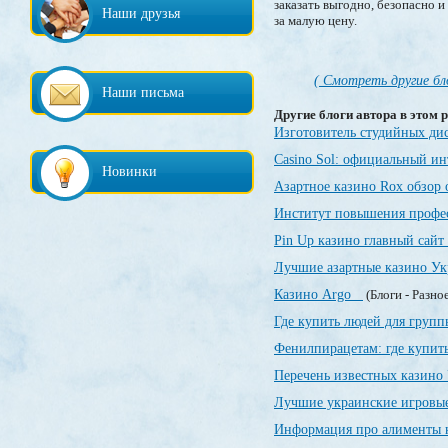
заказать выгодно, безопасно 
Наши друзья
за малую цену.
( Смотреть другие бл
Наши письма
Другие блоги автора в этом р
Изготовитель студийных ди
Casino Sol: официальный и
Новинки
Азартное казино Rox обзор
Институт повышения профе
Pin Up казино главный сайт
Лучшие азартные казино У
Казино Argo
(Блоги - Разно
Где купить людей для груп
Фенилпирацетам: где купить
Перечень известных казин
Лучшие украинские игровы
Информация про алименты 