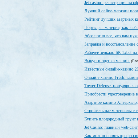
Jet casino: регистрация на 
Лучший online-магазин порт
Рейтинг лучших азартных 
Портьеры: материя, как выби
Абсолютно все, что вам нуж
Заправка и восстановление
Рабочее зеркало БК 1xbet на
Выкуп и оценка машин
(Бло
Известные онлайн-казино 
Онлайн-казино Fresh: глав
Tower Defense: популярная о
Приобрести удостоверение в
Азартное казино X: зеркало
Строительные материалы с 
Купить плодородный грунт и
Jet Сasino: главный web-сай
Как можно нанять професси