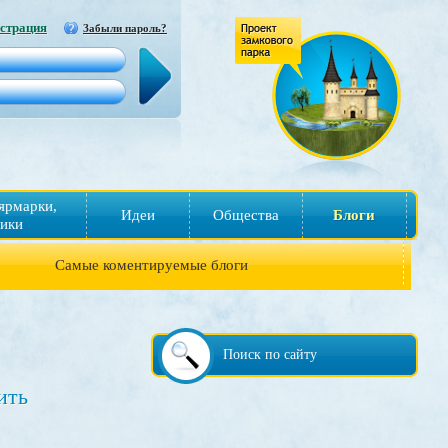
страция
Забыли пароль?
ярмарки,
Идеи
Общества
Блоги
ики
Самые коментируемые блоги
Поиск по сайту
ить