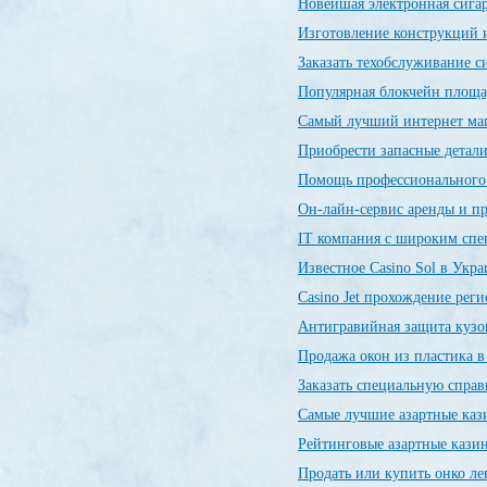
Новейшая электронная сиг
Изготовление конструкций и
Заказать техобслуживание 
Популярная блокчейн пло
Самый лучший интернет ма
Приобрести запасные детал
Помощь профессиональног
Он-лайн-сервис аренды и п
IT компания с широким спе
Известное Casino Sol в Укр
Сasino Jet прохождение рег
Антигравийная защита кузо
Продажа окон из пластика 
Заказать специальную спр
Самые лучшие азартные ка
Рейтинговые азартные каз
Продать или купить онко л