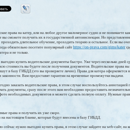
кие права на катер, или на любое другое маломерное судно и не понимаете как
ае вы сможете получить их в государственной автоинспекции. Но представлен
 проходить длительное обучение, проходить теорию и остальное. Если вы очен
тогда обязательно посетите популярный сайт
https://on-prava.com/gims/kater
гд
тера и не только.
 выгодно купить водительские документы быстро. Уже через несколько дней ср
 всю стоимость вы будете после получения документов. Водительские права вы 
шут в базу ГИБДД (это вы проверяете лично). Права для катера оформляется 
ми законности. Вам предоставят гарантии на временные промежутки выдачи.
годно заказать водительские права, в этом случае воспользуйтесь аннотацией
лать документы, сразу после этого вам необходимо предоставить незначительн
 фото необходимых документов и можете сделать полную оплату. Нужные прав
имые права и получить их уже скоро.
 на настоящем бланке, которые будут внесены в базу ГИБДД.
о сейчас нужно выгодно купить права, в этом случае зайдите на web-сайт, на 