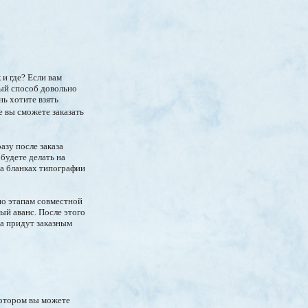
 и где? Если вам
ный способ довольно
ь хотите взять
е вы сможете заказать
азу после заказа
будете делать на
на бланках типографии
 по этапам совместной
ый аванс. После этого
а придут заказным
котором вы можете