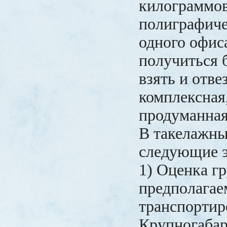
килограммо
полиграфиче
одного офиса
получиться 
взять и отве
комплексная
продуманная
В такелажны
следующие 
1) Оценка гр
предполагае
транспортир
Крупногаба