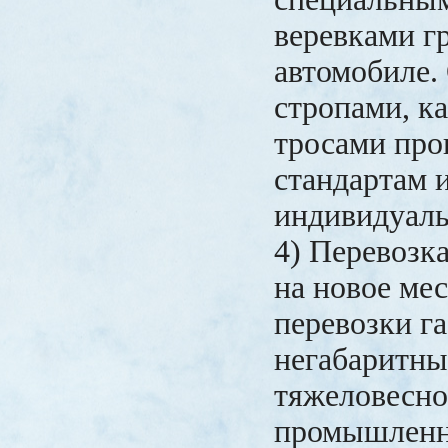
веревками гр
автомобиле.
стропами, к
тросами про
стандартам 
индивидуаль
4) Перевозк
на новое мес
перевозки г
негабаритны
тяжеловесно
промышленн