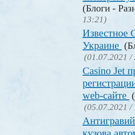
(Блоги - Раз
13:21)
Известное C
Украине
(Бл
(01.07.2021 /
Сasino Jet 
регистрации
web-сайте
(
(05.07.2021 /
Антигравий
кузова авт