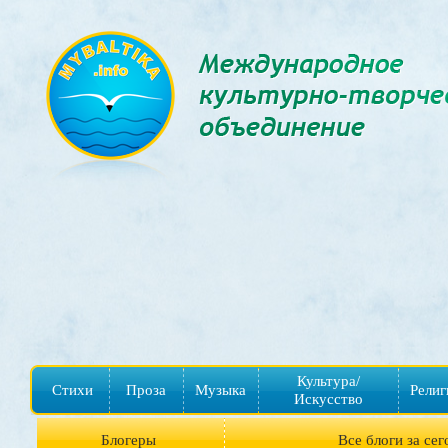
Культура/
Стихи
Проза
Музыка
Религ
Искусство
Блогеры
Все блоги за сег