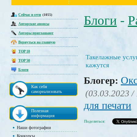
Сейчас в сети
(1055)
Блоги
-
Р
Авторские анонсы
Авторы приглашают
Вернуться на главную
TOP 10
Такелажные услу
TOP 50
кажутся
Блоги
Окс
Блогер:
Как себя
(03.03.2023 /
самореализовать
для печати
Полезная
информация
Поделиться:
Наши фотографии
Конкурсы