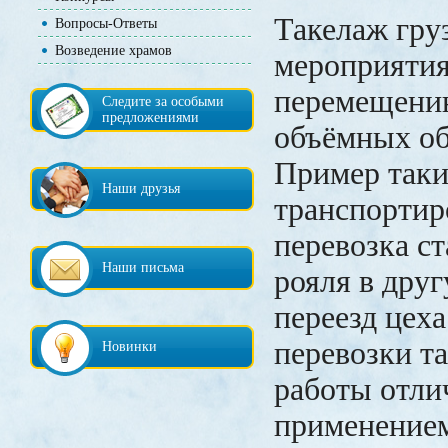
Такелаж гру
Вопросы-Ответы
Возведение храмов
мероприятия
перемещени
Следите за особыми
предложениями
объёмных об
Пример таки
Наши друзья
транспортир
перевозка ст
Наши письма
рояля в друг
переезд цех
перевозки т
Новинки
работы отли
применение