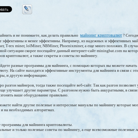
йнить и не понимаете, как делать правильно
майнинг криптовалют
? Сегодн
ее эффективны и менее эффективны. Например, из надежных и эффективных ма
, T-rex miner, lolMiner, NBMiner, Phoenixminer, а еще много похожих. В случ
ной ситуации скорее посещайте данный интернет-сайт miningbat.com на кото
ов криптовалют, а также секреты и советы по майнингу.
айдете разные программы для майнинга, с помощью которых вы можете начать
ту. На сайте находятся эффективные инструменты для майнинга в связи с эт
ры, и другую информацию.
ро разгон майнеров, тогда также посещайте веб-сайт. Так как разгон позволяет
еще улучшает другие параметры. С разгоном нужно быть аккуратными, в связи
разгонять ваше оборудование правильно.
можете найти другие полезные и интересные мануалы по майнингу которые мо
 и на необходимых алгоритмах.
 программы для майнинга криптовалюты.
уальные и только полезные советы по майнингу, а еще всевозможные полезные л