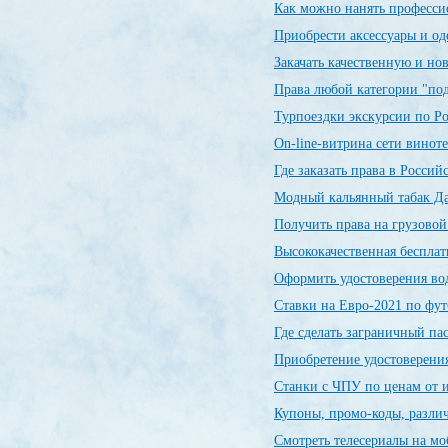
Как можно нанять професси
Приобрести аксессуары и о
Закачать качественную и н
Права любой категории "по
Турпоездки экскурсии по Р
On-line-витрина сети винот
Где заказать права в Росси
Модный кальянный табак Да
Получить права на грузовой
Высококачественная беспла
Оформить удостоверения во
Ставки на Евро-2021 по фу
Где сделать заграничный п
Приобретение удостоверения
Станки с ЧПУ по ценам от 
Купоны, промо-коды, разли
Смотреть телесериалы на м