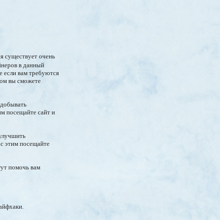
я существует очень
йнеров в данный
ае если вам требуются
ром вы сможете
 добывать
им посещайте сайт и
 улучшить
 с этим посещайте
гут помочь вам
айфхаки.