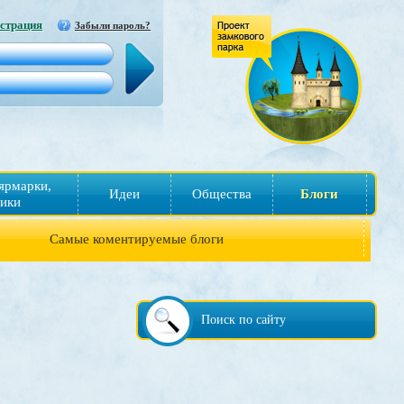
страция
Забыли пароль?
ярмарки,
Идеи
Общества
Блоги
ики
Самые коментируемые блоги
Поиск по сайту