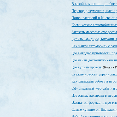
В какой компании приобрес
Перевод документов, паспор
Поиск вакансий в Киеве о
Космические автомобильны
Заказать массовые смс расс
Купить Эфириум, Биткоин, 
Как найти автомобиль с са
Где выгодно приобрести пр
Где найти достойную калья
Где купить прокси
(Блоги - 
Свежие новости украинских
Как разыскать работу в иго
Официальный web-сайт изг
Известные вакансии в игор
Важная информация про ма
Самые лучшие on-line кази
Вебсайт медицинского цент