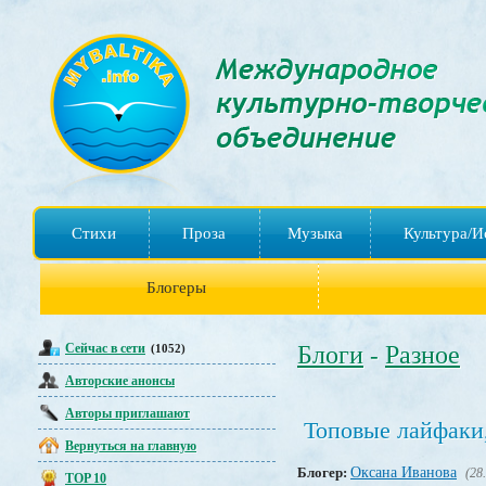
Стихи
Проза
Музыка
Культура/И
Блогеры
Сейчас в сети
Блоги
Разное
(1052)
-
Авторские анонсы
Авторы приглашают
Топовые лайфаки
Вернуться на главную
Блогер:
Оксана Иванова
(28
TOP 10