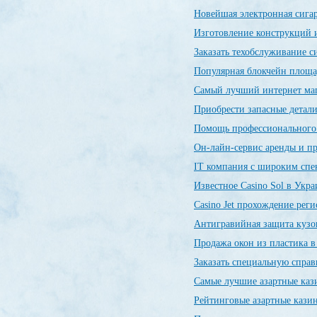
Новейшая электронная сиг
Изготовление конструкций и
Заказать техобслуживание 
Популярная блокчейн пло
Самый лучший интернет ма
Приобрести запасные детал
Помощь профессиональног
Он-лайн-сервис аренды и п
IT компания с широким спе
Известное Casino Sol в Укр
Сasino Jet прохождение рег
Антигравийная защита кузо
Продажа окон из пластика 
Заказать специальную спр
Самые лучшие азартные ка
Рейтинговые азартные каз