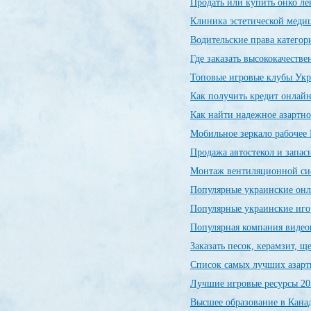
Продать или купить онко л
Клиника эстетической меди
Водительские права категор
Где заказать высококачеств
Топовые игровые клубы Ук
Как получить кредит онлайн
Как найти надежное азартно
Мобильное зеркало рабочее 
Продажа автостекол и запас
Монтаж вентиляционной си
Популярные украинские он
Популярные украинские иг
Популярная компания видео
Заказать песок, керамзит, 
Список самых лучших азарт
Лучшие игровые ресурсы 20
Высшее образование в Канад