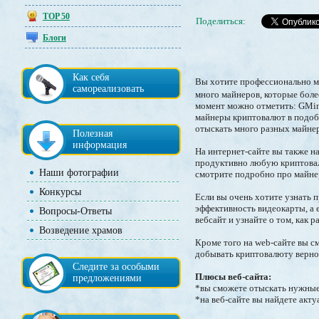
TOP 50
Поделиться:
Блоги
Как себя
Вы хотите профессионально ма
самореализовать
много майнеров, которые бол
момент можно отметить: GMiner
майнеры криптовалют в подоб
отыскать много разных майнер
Полезная
информация
На интернет-сайте вы также н
продуктивно любую криптовалю
Наши фотографии
смотрите подробно про майне
Конкурсы
Если вы очень хотите узнать п
эффективность видеокарты, а 
Вопросы-Ответы
вебсайт и узнайте о том, как 
Возведение храмов
Кроме того на web-сайте вы с
добывать криптовалюту верно
Следите за особыми
Плюсы веб-сайта:
предложениями
*вы сможете отыскать нужные
*на веб-сайте вы найдете акт