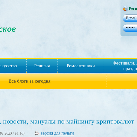
Реги
Фестивали, 
скусство
Религия
Ремесленники
праздн
Все блоги за сегодня
, новости, мануалы по майнингу криптовалют
версия для печати
.01.2023 / 14:10)