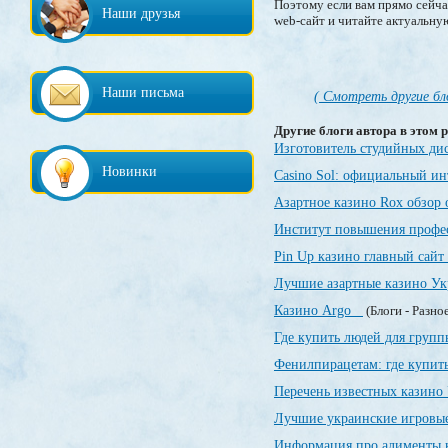
Поэтому если вам прямо сейчас
Наши друзья
web-сайт и читайте актуальну
Наши письма
( Смотреть другие бл
Другие блоги автора в этом р
Изготовитель студийных ди
Новинки
Casino Sol: официальный и
Азартное казино Rox обзор
Институт повышения профе
Pin Up казино главный сайт
Лучшие азартные казино У
Казино Argo
(Блоги - Разно
Где купить людей для груп
Фенилпирацетам: где купить
Перечень известных казин
Лучшие украинские игровы
Информация про алименты 