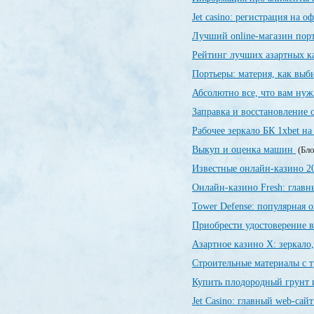
Jet casino: регистрация на 
Лучший online-магазин порт
Рейтинг лучших азартных 
Портьеры: материя, как выби
Абсолютно все, что вам нуж
Заправка и восстановление
Рабочее зеркало БК 1xbet на
Выкуп и оценка машин
(Бло
Известные онлайн-казино 
Онлайн-казино Fresh: глав
Tower Defense: популярная о
Приобрести удостоверение в
Азартное казино X: зеркало
Строительные материалы с 
Купить плодородный грунт и
Jet Сasino: главный web-сай