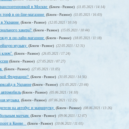
транспортировкой в Москве
(Блоги - Разное)
(11.05.2021 / 14:14)
 торф в on-line-магазине
(Блоги - Разное)
(11.05.2021 / 16:03)
т в Украине
(Блоги - Разное)
(12.05.2021 / 10:14)
онального хакера?
(Блоги - Разное)
(15.05.2021 / 10:44)
дежду в он-лайн-магазине
(Блоги - Разное)
(18.05.2021 / 11:18)
овейшую музыку
(Блоги - Разное)
(22.05.2021 / 12:31)
д ключ"
(Блоги - Разное)
(26.05.2021 / 17:24)
оссии
(Блоги - Разное)
(27.05.2021 / 07:27)
ек
(Блоги - Разное)
(27.05.2021 / 11:05)
йской Федерации?
(Блоги - Разное)
(31.05.2021 / 14:56)
рксайд в Украине
(Блоги - Разное)
(31.05.2021 / 23:44)
 автомобиль
(Блоги - Разное)
(05.06.2021 / 14:10)
тная музыка
(Блоги - Разное)
(07.06.2021 / 12:25)
дителя на автобус и маршрутку
(Блоги - Разное)
(08.06.2021 / 13:26)
тбольным матчам
(Блоги - Разное)
(09.06.2021 / 12:07)
аспорт в Киеве
(Блоги - Разное)
(10.06.2021 / 11:01)