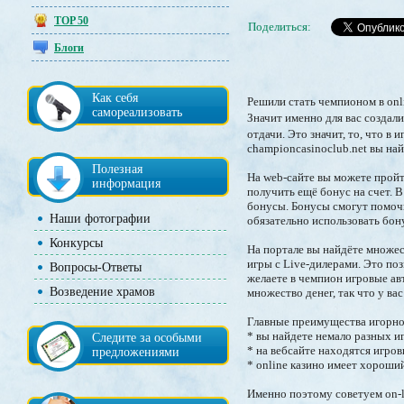
TOP 50
Поделиться:
Блоги
Как себя
Решили стать чемпионом в onl
самореализовать
Значит именно для вас создал
отдачи. Это значит, то, что 
championcasinoclub.net вы най
Полезная
На web-сайте вы можете пройт
информация
получить ещё бонус на счет. 
бонусы. Бонусы смогут помоч
Наши фотографии
обязательно использовать бону
Конкурсы
На портале вы найдёте множес
игры с Live-дилерами. Это по
Вопросы-Ответы
желаете в чемпион игровые авт
Возведение храмов
множество денег, так что у вас
Главные преимущества игорно
* вы найдете немало разных и
Следите за особыми
* на вебсайте находятся игров
предложениями
* online казино имеет хороши
Именно поэтому советуем on-l