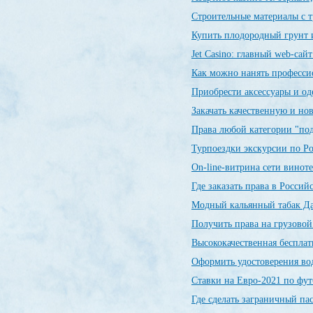
Строительные материалы с 
Купить плодородный грунт и
Jet Сasino: главный web-сай
Как можно нанять професси
Приобрести аксессуары и о
Закачать качественную и н
Права любой категории "по
Турпоездки экскурсии по Р
On-line-витрина сети винот
Где заказать права в Росси
Модный кальянный табак Да
Получить права на грузовой
Высококачественная беспла
Оформить удостоверения во
Ставки на Евро-2021 по фу
Где сделать заграничный п