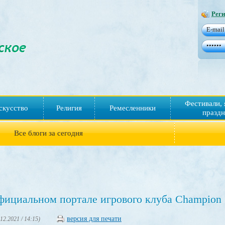
Реги
Фестивали, 
скусство
Религия
Ремесленники
праздн
Все блоги за сегодня
официальном портале игрового клуба Champion
версия для печати
.12.2021 / 14:15)