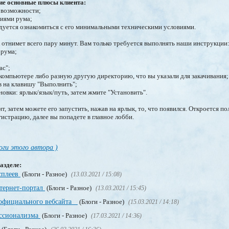
ие основные плюсы клиента:
возможности;
циями рума;
дуется ознакомиться с его минимальными техническими условиями.
отнимет всего пару минут. Вам только требуется выполнять наши инструкции
 рума;
ас";
 компьютере либо разную другую директорию, что вы указали для закачивания;
в на клавишу "Выполнить";
овки: ярлык/язык/путь, затем жмите "Установить".
т, затем можете его запустить, нажав на ярлык, то, что появился. Откроется по
истрацию, далее вы попадете в главное лобби.
оги этого автора )
азделе:
сплеев
(Блоги - Разное)
(13.03.2021 / 15:08)
нтернет-портал
(Блоги - Разное)
(13.03.2021 / 15:45)
 официального вебсайта
(Блоги - Разное)
(15.03.2021 / 14:18)
ссионализма
(Блоги - Разное)
(17.03.2021 / 14:36)