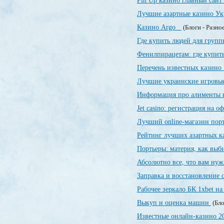
Pin Up казино главный сайт
Лучшие азартные казино У
Казино Argo
(Блоги - Разно
Где купить людей для груп
Фенилпирацетам: где купить
Перечень известных казин
Лучшие украинские игровы
Информация про алименты 
Jet casino: регистрация на 
Лучший online-магазин порт
Рейтинг лучших азартных 
Портьеры: материя, как выби
Абсолютно все, что вам нуж
Заправка и восстановление
Рабочее зеркало БК 1xbet на
Выкуп и оценка машин
(Бло
Известные онлайн-казино 