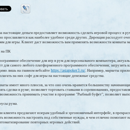
а настоящие деньги предоставляет возможность сделать игровой процесс в р
о прославляется как наиболее удобное среди других. Дирекция расходует оче
мм для игры. Клиент даст возможность вам применять возможности комнаты м
 на ПК
программное обеспечение для игр в рум для персонального компьютера, актуал
дет для самого любого платформенного программного обеспечения; загрузить к
имо лишь на главном вебсайте
https://asiapoker3.ru/
. Например, маркеты прил
олагать на них софт для игры на настоящие денежные средства.
наты имеет много плюсов, за что оно очень нравится большинству начинающи
ть сделки в руме; позволяет торговать ставками в соревнованиях, предоставл
возможность принимать участие в программе "Рыбный буфет"; позволяет выпо
нусы рума.
ии клиента предлагают юзерам удобный и эргономичный интерфейс, в прекрасн
ть возможность настроить под собственные нужды, в чем отлично помогают н
, автоматизирование повторных игровых действий.