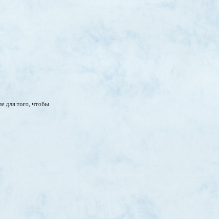
:
ле для того, чтобы