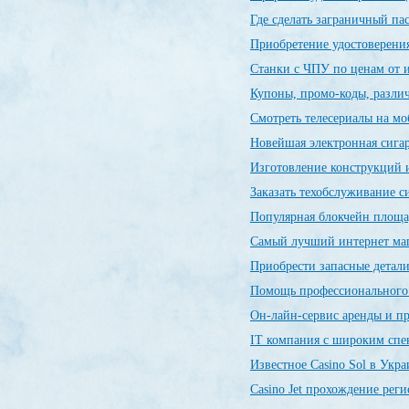
Где сделать заграничный п
Приобретение удостоверения
Станки с ЧПУ по ценам от 
Купоны, промо-коды, разли
Смотреть телесериалы на м
Новейшая электронная сиг
Изготовление конструкций и
Заказать техобслуживание 
Популярная блокчейн пло
Самый лучший интернет ма
Приобрести запасные детал
Помощь профессиональног
Он-лайн-сервис аренды и п
IT компания с широким спе
Известное Casino Sol в Укр
Сasino Jet прохождение рег