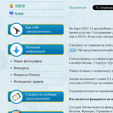
TOP 50
Поделиться:
Блоги
Как себя
На Евро-2021 12 крупнейших г
самореализовать
превосходство. Сегодняшние д
еще в 2016 г. Если и вас инте
Смотрите за ставками на поб
Полезная
2020
! На представленном веб
информация
Список команд составлен в пр
Наши фотографии
в ноябре месяце. Стартует турн
Конкурсы
Узнать больше о чемпионате, 
Вопросы-Ответы
Англия возглавляет ставки 5/1
Возведение храмов
участия в 2018 году на чемпио
Германия потерпела поражение
Следите за особыми
предложениями
Кто является фаворитом на 
Сегодня Англия является фаво
Бельгия, Франция, Германия и 