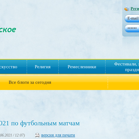
Реги
Фестивали, 
скусство
Религия
Ремесленники
праздн
Все блоги за сегодня
2021 по футбольным матчам
версия для печати
.06.2021 / 12:07)