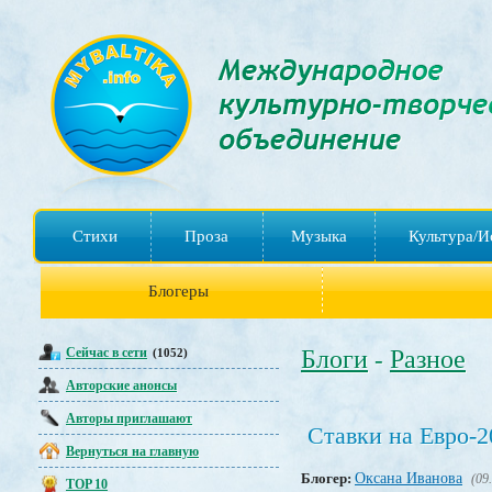
Стихи
Проза
Музыка
Культура/И
Блогеры
Сейчас в сети
Блоги
Разное
(1052)
-
Авторские анонсы
Авторы приглашают
Ставки на Евро-
Вернуться на главную
Блогер:
Оксана Иванова
(09
TOP 10