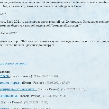
м нациям больше возможностей воспитать в себе совершенно новые способно
 Это, конечно же, скажется на ставках на победителя Евро.
2021?
тов, Евро 2021 года не проводится в одной или 2х странах. Он распределён по
этому не будет как таковой отдельной "домашней команды".
ь Евро 2021?
зывается Евро-2020 в маркетинговых целях, но, в действительности оно пройде
сь на год из-за пандемии коронавируса.
оги этого автора )
азделе:
сплеев
(Блоги - Разное)
(13.03.2021 / 15:08)
нтернет-портал
(Блоги - Разное)
(13.03.2021 / 15:45)
 официального вебсайта
(Блоги - Разное)
(15.03.2021 / 14:18)
ссионализма
(Блоги - Разное)
(17.03.2021 / 14:36)
(Блоги - Разное)
(26.03.2021 / 16:36)
краины
(Блоги - Разное)