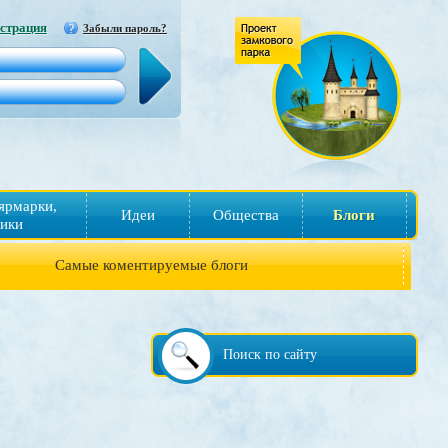
страция
Забыли пароль?
ярмарки,
Идеи
Общества
Блоги
ики
Самые коментируемые блоги
Поиск по сайту