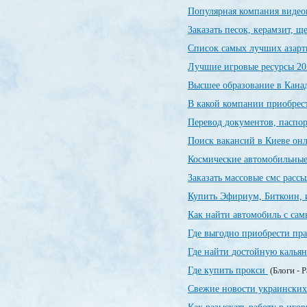
Популярная компания видео
Заказать песок, керамзит, 
Список самых лучших азарт
Лучшие игровые ресурсы 20
Высшее образование в Канад
В какой компании приобрес
Перевод документов, паспор
Поиск вакансий в Киеве о
Космические автомобильны
Заказать массовые смс расс
Купить Эфириум, Биткоин, 
Как найти автомобиль с са
Где выгодно приобрести пр
Где найти достойную калья
Где купить прокси
(Блоги - 
Свежие новости украинских