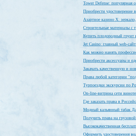
Tower Defense: популярная о
Приобрести удостоверение в
Азартное казино X: зеркало
Строительные материалы с 
Купить плодородный грунт и
Jet Сasino: главный web-сай
Как можно нанять професси
Приобрести аксессуары и о
Закачать качественную и н
Права любой категории "по
Турпоездки экскурсии по Р
On-line-витрина сети винот
Где заказать права в Росси
Модный кальянный табак Да
Получить права на грузовой
Высококачественная беспла
Оформить удостоверения во