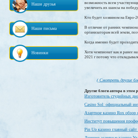
возможность всем участвующи
Наши друзья
увеличить их шансы на победу.
Кто будет хозяином на Евро-
В отличие от ранних чемпиона
Наши письма
организаторам всей земли, по
Когда именно будет проходит
Хотя чемпионат как и ранее на
Новинки
2021 г потому что откладывало
( Смотреть другие бл
Другие блоги автора в этом р
Изготовитель студийных ди
Casino Sol: официальный и
Азартное казино Rox обзор
Институт повышения профе
Pin Up казино главный сайт
Лучшие азартные казино У