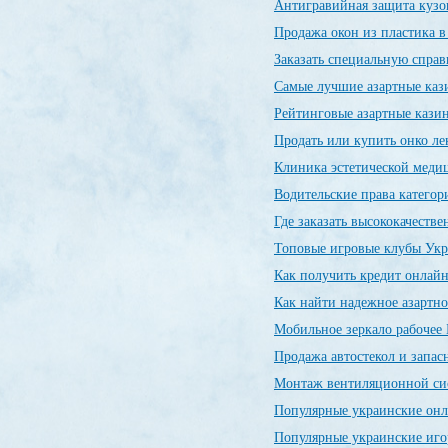
Антигравийная защита кузо
Продажа окон из пластика 
Заказать специальную спр
Самые лучшие азартные ка
Рейтинговые азартные каз
Продать или купить онко л
Клиника эстетической меди
Водительские права категор
Где заказать высококачеств
Топовые игровые клубы Ук
Как получить кредит онлайн
Как найти надежное азартно
Мобильное зеркало рабочее 
Продажа автостекол и запас
Монтаж вентиляционной си
Популярные украинские он
Популярные украинские иг