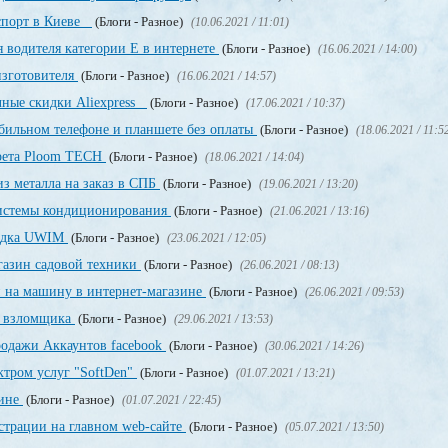
аспорт в Киеве
(Блоги - Разное)
(10.06.2021 / 11:01)
 водителя категории Е в интернете
(Блоги - Разное)
(16.06.2021 / 14:00)
изготовителя
(Блоги - Разное)
(16.06.2021 / 14:57)
чные скидки Aliexpress
(Блоги - Разное)
(17.06.2021 / 10:37)
обильном телефоне и планшете без оплаты
(Блоги - Разное)
(18.06.2021 / 11:5
арета Ploom TECH
(Блоги - Разное)
(18.06.2021 / 14:04)
з металла на заказ в СПБ
(Блоги - Разное)
(19.06.2021 / 13:20)
системы кондиционирования
(Блоги - Разное)
(21.06.2021 / 13:16)
щадка UWIM
(Блоги - Разное)
(23.06.2021 / 12:05)
газин садовой техники
(Блоги - Разное)
(26.06.2021 / 08:13)
и на машину в интернет-магазине
(Блоги - Разное)
(26.06.2021 / 09:53)
о взломщика
(Блоги - Разное)
(29.06.2021 / 13:53)
родажи Аккаунтов facebook
(Блоги - Разное)
(30.06.2021 / 14:26)
ктром услуг "SoftDen"
(Блоги - Разное)
(01.07.2021 / 13:21)
аине
(Блоги - Разное)
(01.07.2021 / 22:45)
истрации на главном web-сайте
(Блоги - Разное)
(05.07.2021 / 13:50)