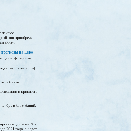
ропейское
торый они приобрели
жем внизу.
и прогнозы на Евро
рмацию о фаворитах.
ойдут через плей-офф
на веб-сайте.
ой кампании и принятия
 ноябре в Лиге Наций.
рганизаций всего 9/2.
 до 2021 года, он дает