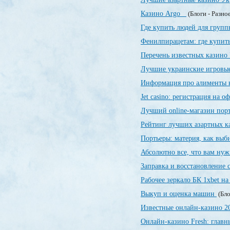
Казино Argo
(Блоги - Разно
Где купить людей для груп
Фенилпирацетам: где купить
Перечень известных казин
Лучшие украинские игровы
Информация про алименты 
Jet casino: регистрация на 
Лучший online-магазин порт
Рейтинг лучших азартных 
Портьеры: материя, как выби
Абсолютно все, что вам нуж
Заправка и восстановление
Рабочее зеркало БК 1xbet на
Выкуп и оценка машин
(Бло
Известные онлайн-казино 
Онлайн-казино Fresh: глав