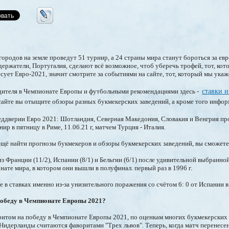
ородов на земле проведут 51 турнир, а 24 страны мира станут бороться за ев
ержатели, Португалия, сделают всё возможное, чтоб уберечь трофей, тот, ко
ресует Евро-2021, значит смотрите за событиями на сайте, тот, который мы ука
едителя в Чемпионате Европы и футбольными рекомендациями здесь -
ставки 
сайте вы отыщите обзоры разных букмекерских заведений, а кроме того инфо
еддверии Евро 2021: Шотландия, Северная Македония, Словакия и Венгрия пр
ир в пятницу в Риме, 11.06.21 г, матчем Турция - Италия.
ещё найти прогнозы букмекеров и обзоры букмекерских заведений, вы сможете 
 из Франции (11/2), Испании (8/1) и Бельгии (6/1) после удивительной выбранн
нате мира, в котором они вышли в полуфинал. первый раз в 1996 г.
 в ставках именно из-за унизительного поражения со счётом 6: 0 от Испании в
победу в Чемпионате Европы 2021?
ритом на победу в Чемпионате Европы 2021, по оценкам многих букмекерских о
Нидерланды считаются фаворитами "Трех львов". Теперь, когда матч перенесен