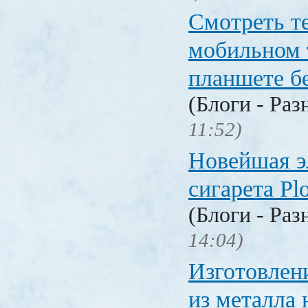
Смотреть т
мобильном 
планшете б
(Блоги - Раз
11:52)
Новейшая э
сигарета P
(Блоги - Раз
14:04)
Изготовлен
из металла 