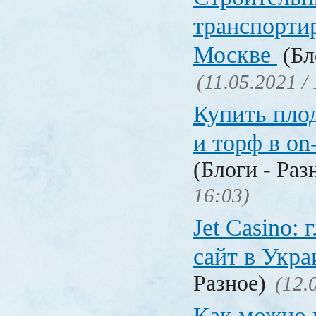
транспорти
Москве
(Бл
(11.05.2021 /
Купить пло
и торф в on
(Блоги - Раз
16:03)
Jet Сasino:
сайт в Укр
Разное)
(12.
Как можно 