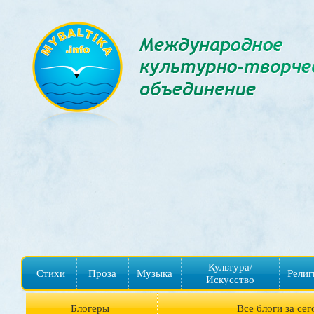
Культура/
Стихи
Проза
Музыка
Религ
Искусство
Блогеры
Все блоги за сег