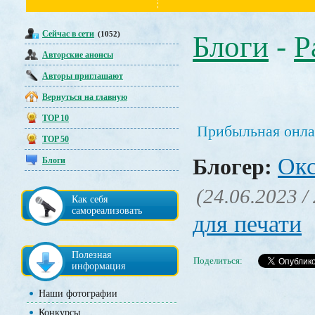
Сейчас в сети
(1052)
Блоги
-
Р
Авторские анонсы
Авторы приглашают
Вернуться на главную
TOP 10
Прибыльная онлай
TOP 50
Окс
Блогер:
Блоги
(24.06.2023 /
Как себя
самореализовать
для печати
Полезная
Поделиться:
информация
Наши фотографии
Конкурсы