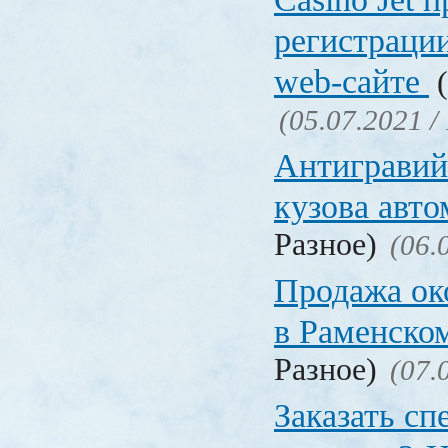
регистрации
web-сайте
(
(05.07.2021 /
Антигравий
кузова авт
Разное)
(06.
Продажа ок
в Раменско
Разное)
(07.
Заказать с