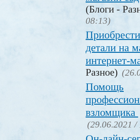
(Блоги - Раз
08:13)
Приобрести
детали на 
интернет-м
Разное)
(26.
Помощь
профессион
взломщика
(29.06.2021 /
Он-лайн-се