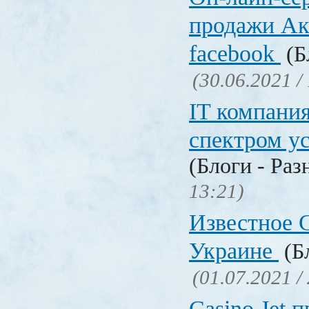
продажи Ак
facebook
(Б
(30.06.2021 /
IT компани
спектром у
(Блоги - Раз
13:21)
Известное C
Украине
(Бл
(01.07.2021 /
Сasino Jet 