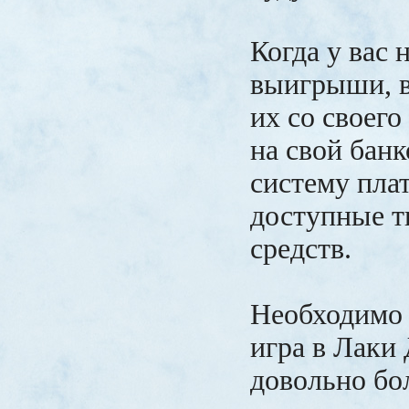
Когда у вас 
выигрыши, в
их со своего
на свой банк
систему пла
доступные т
средств.
Необходимо 
игра в Лаки
довольно бо