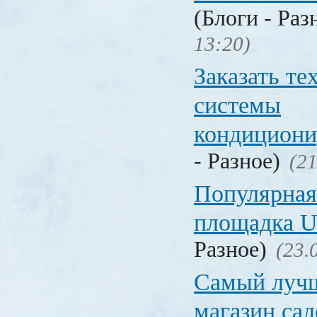
(Блоги - Раз
13:20)
Заказать т
системы
кондицион
- Разное)
(21
Популярная
площадка
Разное)
(23.
Самый лучш
магазин са