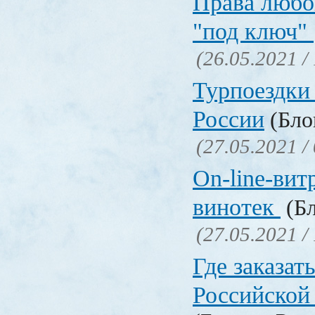
Права любо
"под ключ"
(26.05.2021 /
Турпоездки
России
(Блог
(27.05.2021 /
On-line-вит
винотек
(Бл
(27.05.2021 /
Где заказать
Российской