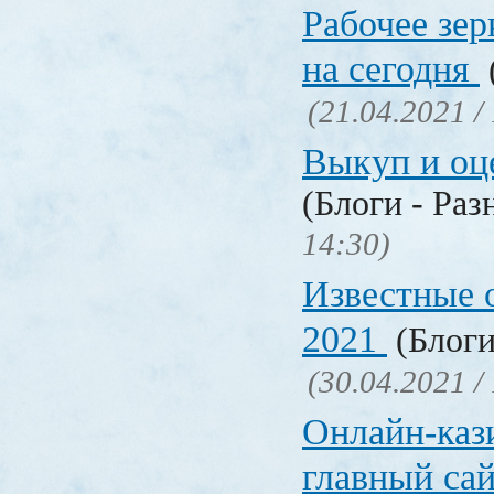
Рабочее зер
на сегодня
(21.04.2021 /
Выкуп и о
(Блоги - Раз
14:30)
Известные 
2021
(Блоги
(30.04.2021 /
Онлайн-кази
главный са