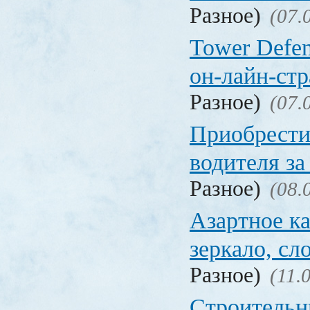
Разное)
(07.
Tower Defen
он-лайн-стр
Разное)
(07.
Приобрести
водителя за
Разное)
(08.
Азартное ка
зеркало, с
Разное)
(11.
Строительн