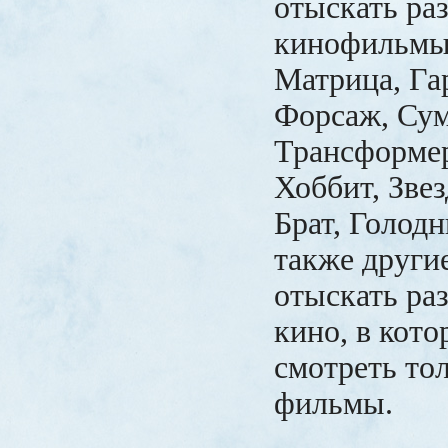
отыскать ра
кинофильмы,
Матрица, Га
Форсаж, Сум
Трансформер
Хоббит, Зве
Брат, Голодн
также други
отыскать ра
кино, в кот
смотреть то
фильмы.