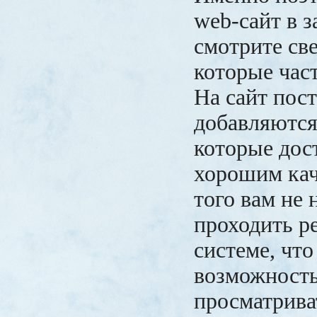
web-сайт в з
смотрите св
которые час
На сайт пос
добавляются
которые дос
хорошим кач
того вам не 
проходить р
системе, что
возможность
просматрива