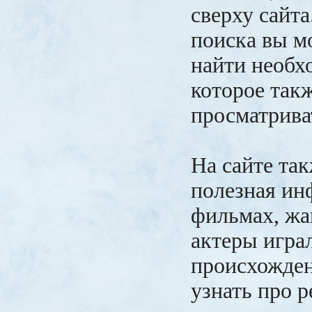
сверху сайт
поиска вы м
найти необх
которое так
просматрива
На сайте та
полезная ин
фильмах, жа
актеры играл
происхожден
узнать про р