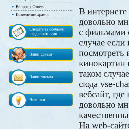
Вопросы-Ответы
В интернете
Возведение храмов
довольно мно
Следите за особыми
с фильмами 
предложениями
случае если 
посмотреть 
Наши друзья
кинокартин в
таком случае
Наши письма
сюда vse-chas
вебсайт, где
Новинки
довольно мн
качественны
На web-сайт