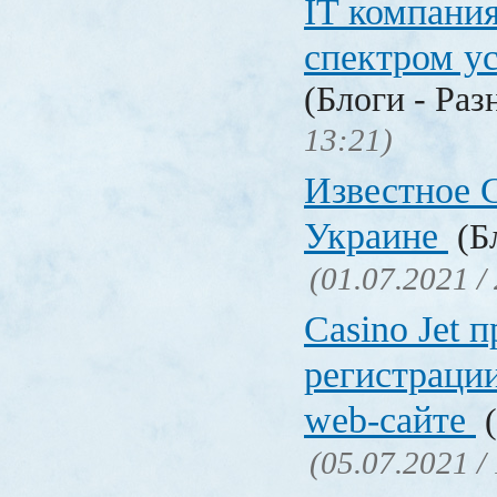
IT компани
спектром у
(Блоги - Раз
13:21)
Известное C
Украине
(Бл
(01.07.2021 /
Сasino Jet 
регистрации
web-сайте
(
(05.07.2021 /