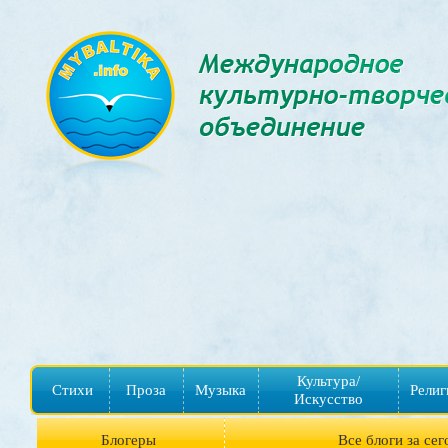
Культура/
Стихи
Проза
Музыка
Религ
Искусство
Блогеры
Все блоги за сег