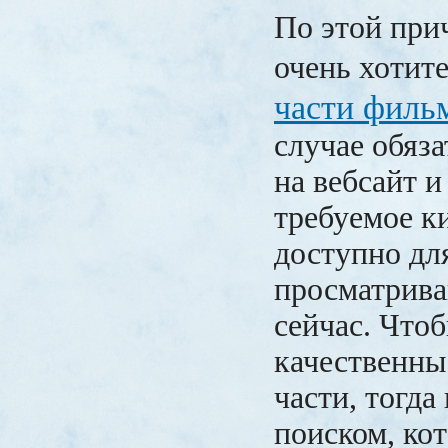
По этой при
очень хотит
части филь
случае обяза
на вебсайт 
требуемое к
доступно дл
просматрива
сейчас. Что
качественны
части, тогда
поиском, ко