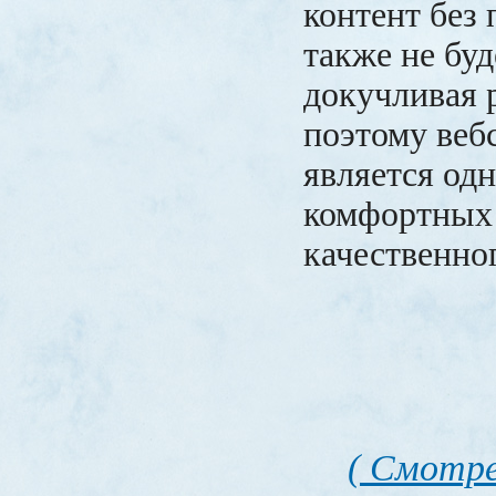
контент без
также не бу
докучливая 
поэтому веб
является од
комфортных 
качественног
( Смотре