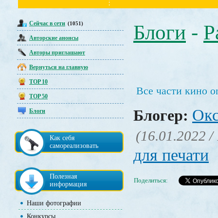
Сейчас в сети
(1051)
Блоги
-
Р
Авторские анонсы
Авторы приглашают
Вернуться на главную
TOP 10
Все части кино on
TOP 50
Окс
Блогер:
Блоги
(16.01.2022 /
Как себя
самореализовать
для печати
Полезная
Поделиться:
информация
Наши фотографии
Конкурсы