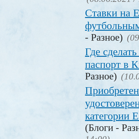
Ставки на 
футбольны
- Разное)
(09
Где сделать
паспорт в
Разное)
(10.
Приобретен
удостовере
категории Е
(Блоги - Раз