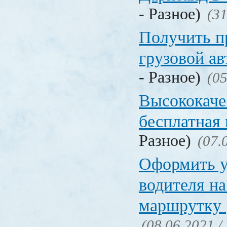
- Разное)
(31
Получить п
грузовой а
- Разное)
(05
Высококаче
бесплатная
Разное)
(07.
Оформить у
водителя на
маршрутку
(08.06.2021 /