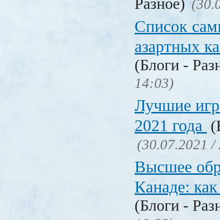
Разное)
(30.
Список сам
азартных к
(Блоги - Раз
14:03)
Лучшие игр
2021 года
(
(30.07.2021 /
Высшее обр
Канаде: ка
(Блоги - Раз