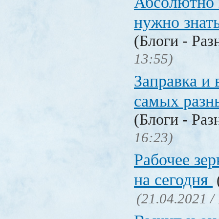
Абсолютно в
нужно знат
(Блоги - Раз
13:55)
Заправка и 
самых разн
(Блоги - Раз
16:23)
Рабочее зер
на сегодня
(21.04.2021 /