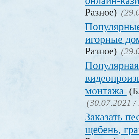
онлайн-каз
Разное)
(29.
Популярные
игорные д
Разное)
(29.
Популярная
видеопроиз
монтажа
(Б
(30.07.2021 /
Заказать пе
щебень, г