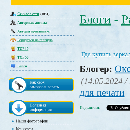
Сейчас в сети
(1051)
Блоги
-
Р
Авторские анонсы
Авторы приглашают
Вернуться на главную
TOP 10
Где купить зерка
TOP 50
Окс
Блогер:
Блоги
(14.05.2024 /
Как себя
самореализовать
для печати
Полезная
Поделиться:
информация
Наши фотографии
Конкурсы