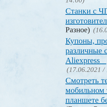
14:00)
Станки с Ч
изготовите
Разное)
(16.
Купоны, пр
различные 
Aliexpress
(17.06.2021 /
Смотреть т
мобильном 
планшете б