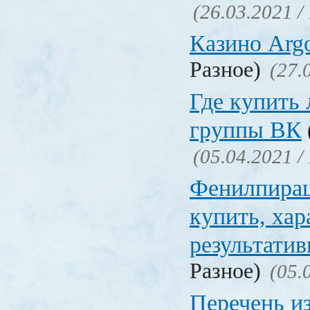
(26.03.2021 /
Казино Ar
Разное)
(27.
Где купить
группы ВК
(05.04.2021 /
Фенилпирац
купить, хар
результати
Разное)
(05.
Перечень и