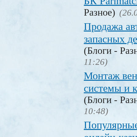
БК Parimat
Разное)
(26.
Продажа ав
запасных де
(Блоги - Раз
11:26)
Монтаж вен
системы и 
(Блоги - Раз
10:48)
Популярные