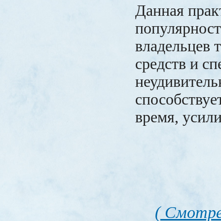
Данная прак
популярност
владельцев 
средств и сп
неудивительн
способствуе
время, усили
( Смотре