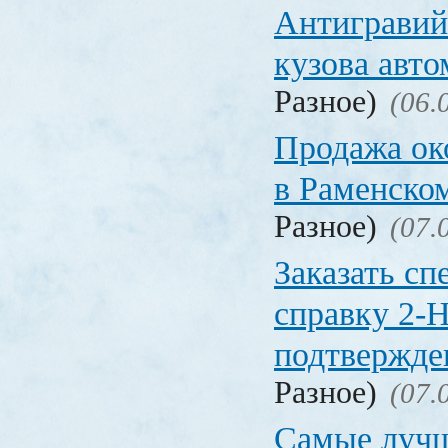
Антигравий
кузова авт
Разное)
(06.
Продажа ок
в Раменско
Разное)
(07.
Заказать с
справку 2-
подтвержд
Разное)
(07.
Самые лучш