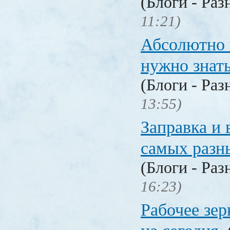
(Блоги - Раз
11:21)
Абсолютно в
нужно знат
(Блоги - Раз
13:55)
Заправка и 
самых разн
(Блоги - Раз
16:23)
Рабочее зер