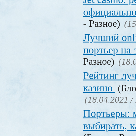
официально
- Разное)
(15
Лучший onl
портьер на 
Разное)
(18.
Рейтинг лу
казино
(Бло
(18.04.2021 /
Портьеры: м
выбирать, к