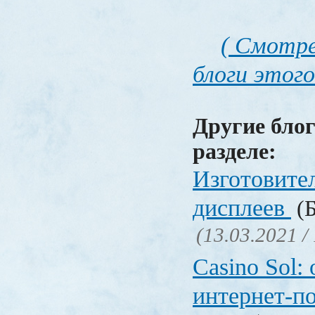
( Смотре
блоги этого
Другие блог
разделе:
Изготовите
дисплеев
(Б
(13.03.2021 /
Casino Sol
интернет-п