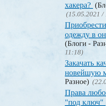
хакера?
(Бл
(15.05.2021 /
Приобрести
одежду в о
(Блоги - Раз
11:18)
Закачать ка
новейшую 
Разное)
(22.
Права любо
"под ключ"