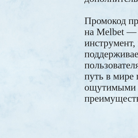
Промокод пр
на Melbet —
инструмент,
поддержива
пользовател
путь в мире 
ощутимыми
преимущест