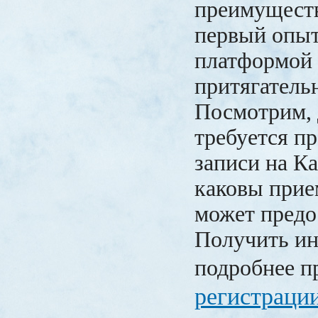
преимуществ
первый опыт
платформой
притягатель
Посмотрим, 
требуется п
записи на К
каковы прие
может предо
Получить и
подробнее 
регистраци