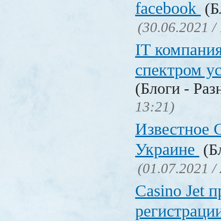
facebook
(Б
(30.06.2021 /
IT компани
спектром у
(Блоги - Раз
13:21)
Известное C
Украине
(Бл
(01.07.2021 /
Сasino Jet 
регистрации