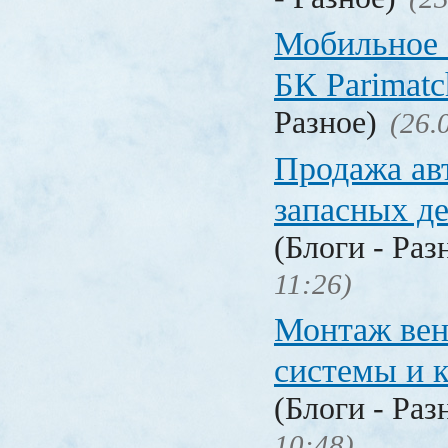
Мобильное 
БК Parimat
Разное)
(26.
Продажа ав
запасных де
(Блоги - Раз
11:26)
Монтаж вен
системы и 
(Блоги - Раз
10:48)