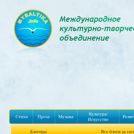
Культура/
Стихи
Проза
Музыка
Религ
Искусство
Блогеры
Все блоги за сег