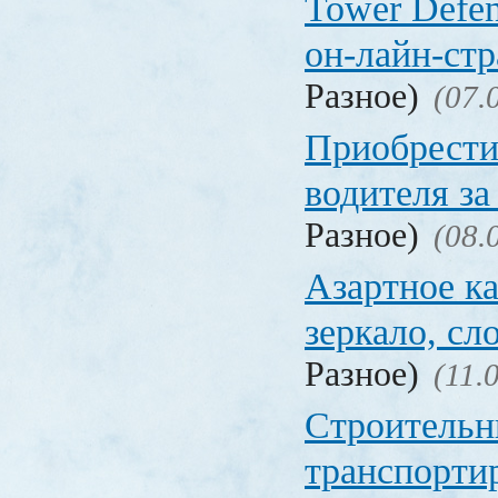
Tower Defen
он-лайн-стр
Разное)
(07.
Приобрести
водителя за
Разное)
(08.
Азартное ка
зеркало, с
Разное)
(11.
Строительн
транспорти