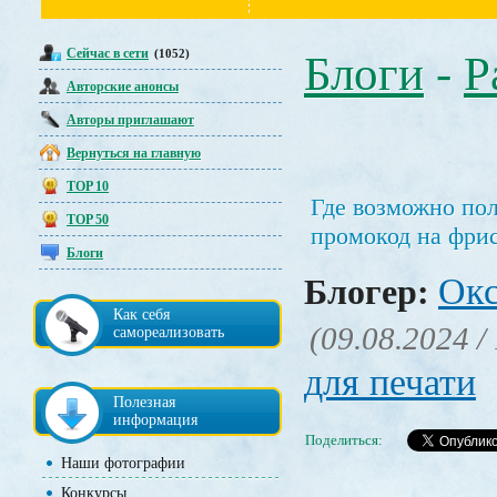
Сейчас в сети
(1052)
Блоги
-
Р
Авторские анонсы
Авторы приглашают
Вернуться на главную
TOP 10
Где возможно по
TOP 50
промокод на фри
Блоги
Окс
Блогер:
Как себя
(09.08.2024 /
самореализовать
для печати
Полезная
информация
Поделиться:
Наши фотографии
Конкурсы