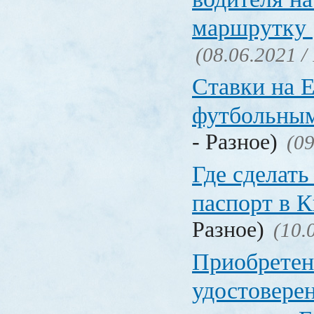
маршрутку
(08.06.2021 /
Ставки на 
футбольны
- Разное)
(09
Где сделать
паспорт в
Разное)
(10.
Приобретен
удостовере