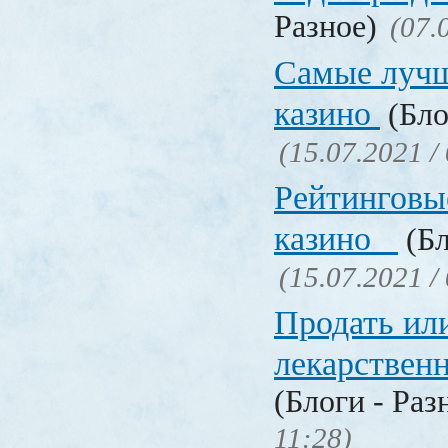
Разное)
(07.
Самые лучш
казино
(Бло
(15.07.2021 /
Рейтинговы
казино
(Бл
(15.07.2021 /
Продать ил
лекарстве
(Блоги - Раз
11:28)