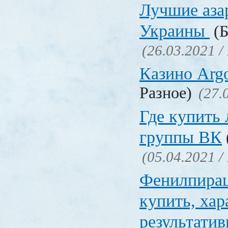
Лучшие аза
Украины
(Б
(26.03.2021 /
Казино Ar
Разное)
(27.
Где купить
группы ВК
(05.04.2021 /
Фенилпирац
купить, хар
результати